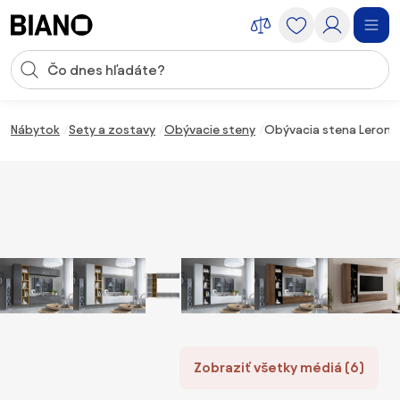
Preskočiť navigáciu, prejsť na obsah
Vstup pre vyhľadávanie
Preskočiť obsah, prejsť na pätu
Nábytok
Sety a zostavy
Obývacie steny
Obývacia stena Leronia
Zobraziť všetky médiá (6)