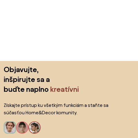
Preskočiť pätu, prejsť na začiatok stránky
Objavujte,
inšpirujte sa a
buďte naplno
kreatívni
Získajte prístup ku všetkým funkciám a staňte sa
súčasťou Home&Decor komunity.