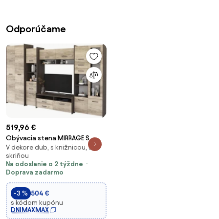
Odporúčame
519,96 €
Obývacia stena MIRRAGE S
V dekore dub, s knižnicou, so
skriňou
Na odoslanie o 2 týždne
Doprava zadarmo
-3 %
504 €
s kódom kupónu
DNIMAXMAX