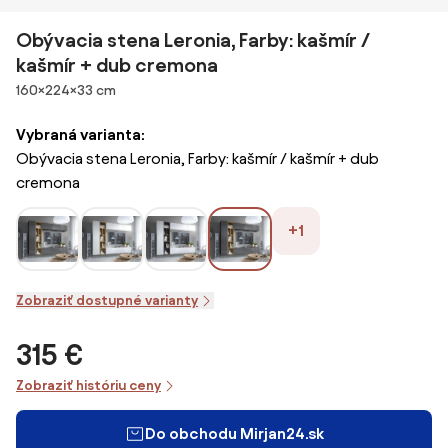
Obývacia stena Leronia, Farby: kašmír /
kašmír + dub cremona
Rozmery
160×224×33 cm
Vybraná varianta:
Obývacia stena Leronia, Farby: kašmír / kašmír + dub
cremona
+1
Zobraziť dostupné varianty
315 €
Zobraziť históriu ceny
Do obchodu Mirjan24.sk