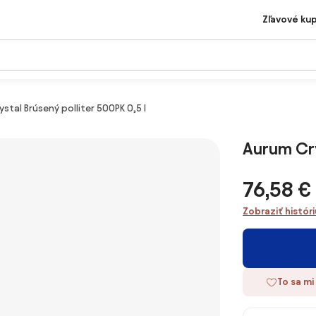
Zľavové ku
stal Brúsený polliter 500PK 0,5 l
Aurum Cry
76,58 €
Zobraziť histór
To sa mi