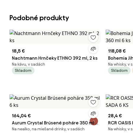
Podobné produkty
18,5 €
118,08 €
Nachtmann Hrnčeky ETHNO 392 ml, 2 ks
Bohemia Jih
Na kávu, v sadách
Na whisky, v
360 ml 6 ks
Skladom
Skladom
164,04 €
28,4 €
Aurum Crystal Brúsené poháre 350 ml 6
RCR OASIS
Na nealko, na miešané drinky, v sadách
Na whisky, v
ks
SADA 6 KS