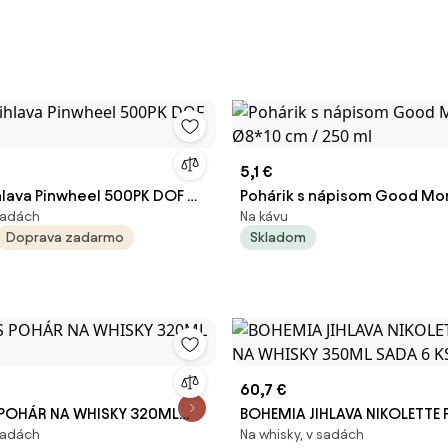
5,1 €
lava Pinwheel 500PK DOF ​​
Pohárik s nápisom Good Mor
 sadách
Na kávu
Ø8*10 cm / 250 ml
Doprava zadarmo
Skladom
60,7 €
 POHÁR NA WHISKY 320ML
BOHEMIA JIHLAVA NIKOLETTE
 sadách
Na whisky, v sadách
WHISKY 350ML SADA 6 KS