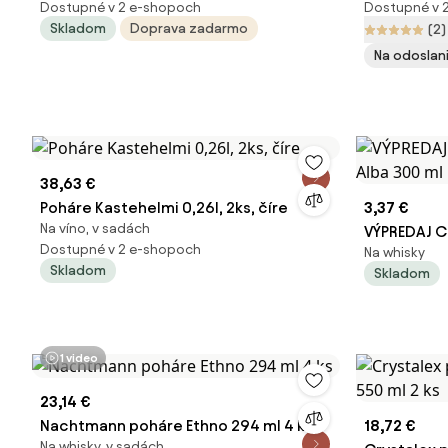
Dostupné v 2 e-shopoch
Dostupné v 
Skladom
Doprava zadarmo
(2)
Na odoslani
38,63 €
Poháre Kastehelmi 0,26l, 2ks, číre
3,37 €
Na víno, v sadách
VÝPREDAJ C
Dostupné v 2 e-shopoch
Na whisky
300 ml
Skladom
Skladom
1 video
23,14 €
Nachtmann poháre Ethno 294 ml 4 ks
18,72 €
Na whisky, v sadách