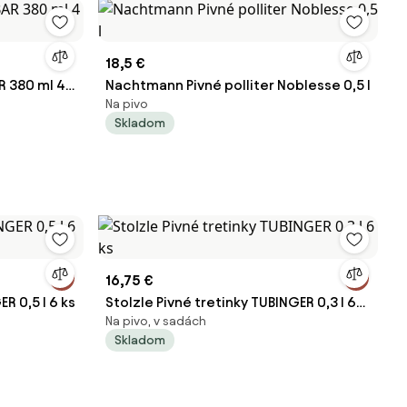
18,5 €
R 380 ml 4
Nachtmann Pivné polliter Noblesse 0,5 l
Na pivo
Skladom
16,75 €
R 0,5 l 6 ks
Stolzle Pivné tretinky TUBINGER 0,3 l 6
Na pivo, v sadách
ks
Skladom