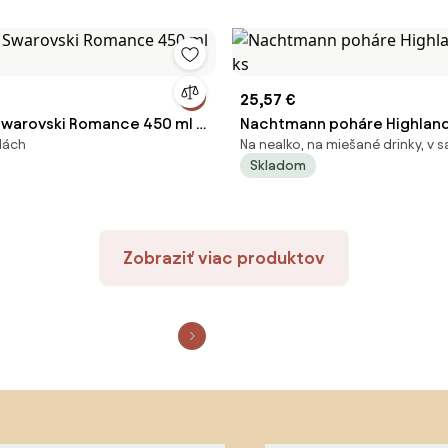
25,57 €
warovski Romance 450 ml 2
Nachtmann poháre Highland
adách
Na nealko, na miešané drinky, v 
ks
Skladom
Zobraziť viac produktov