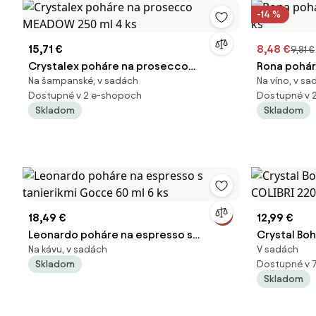
-14 %
15,71 €
8,48 €
9,81 €
Crystalex poháre na prosecco
Rona pohár
Na šampanské, v sadách
Na víno, v s
MEADOW 250 ml 4 ks
Dostupné v 2 e-shopoch
Dostupné v 
Skladom
Skladom
18,49 €
12,99 €
Leonardo poháre na espresso s
Crystal Bo
Na kávu, v sadách
V sadách
tanierikmi Gocce 60 ml 6 ks
COLIBRI 220
Skladom
Dostupné v 
Skladom