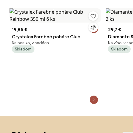
19,85 €
29,7 €
Crystalex Farebné poháre Club
Diamante S
Na nealko, v sadách
Na víno, v s
Rainbow 350 ml 6 ks
ks
Skladom
Skladom
Preskočiť pätu, prejsť na začiatok stránky