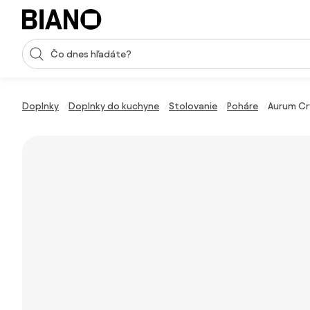
Preskočiť navigáciu, prejsť na obsah
Vstup pre vyhľadávanie
Preskočiť obsah, prejsť na pätu
Doplnky
Doplnky do kuchyne
Stolovanie
Poháre
Aurum Cry