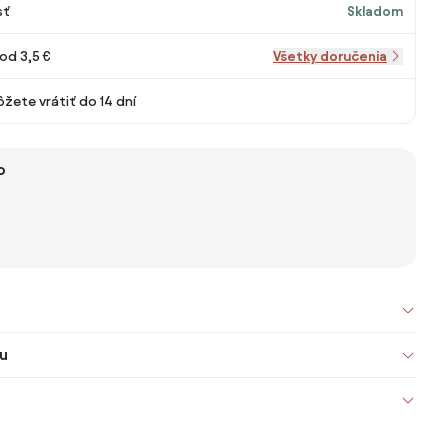
sť
Skladom
od 3,5 €
Všetky doručenia
žete vrátiť do 14 dní
o
u