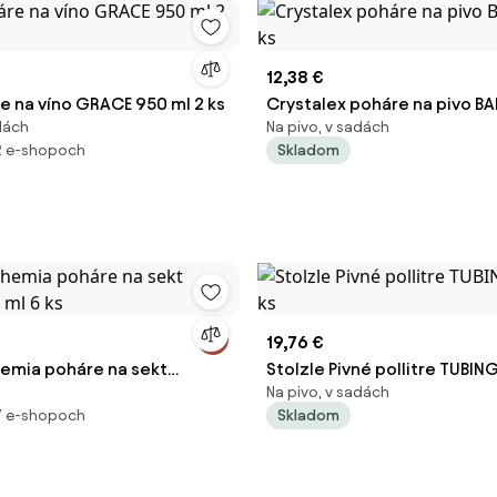
12,38 €
e na víno GRACE 950 ml 2 ks
Crystalex poháre na pivo BA
adách
Na pivo, v sadách
ks
2 e-shopoch
Skladom
19,76 €
hemia poháre na sekt
Stolzle Pivné pollitre TUBINGE
Na pivo, v sadách
 ml 6 ks
7 e-shopoch
Skladom