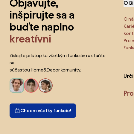
Objavujte,
O B
inšpirujte sa a
O ná
buďte naplno
Kari
Kont
kreatívni
Pre 
Funk
Získajte prístup ku všetkým funkciám a staňte
sa
súčasťou Home&Decor komunity.
Urč
Pr
Chcem všetky funkcie!