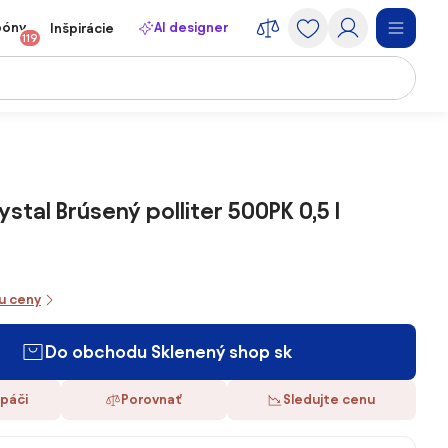
póny
AI designer
Inšpirácie
119
stal Brúsený polliter 500PK 0,5 l
iu ceny
Do obchodu Sklenený shop sk
 páči
Porovnať
Sledujte cenu