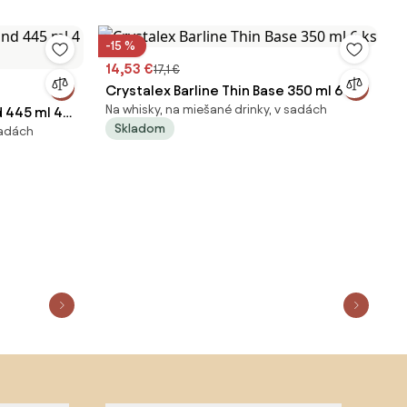
-15 %
14,53 €
17,1 €
Crystalex Barline Thin Base 350 ml 6 ks
Na whisky, na miešané drinky, v sadách
 445 ml 4
Skladom
sadách