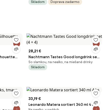
Skladom
Doprava zadarmo
28,21 €
lhouette
Nachtmann Tastes Good longdrink set
So slamkou, na nealko, na miešané drinky
(4 + 4)
Skladom
33,19 €
Leonardo Matera sortiert 340 ml 4 ks
Na nealko, v sadách