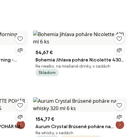
54,67 €
ning -
Bohemia Jihlava poháre Nicolette 430
Na nealko, na miešané drinky, v sadách
ml 6 ks
Skladom
154,77 €
 POHÁR NA
Aurum Crystal Brúsené poháre na
Na whisky, v sadách
whisky 320 ml 6 ks