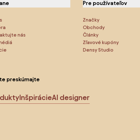
iane
Pre používateľov
s
Značky
éra
Obchody
aktujte nás
Články
médiá
Zľavové kupóny
cie
Densy Studio
ite preskúmajte
odukty
Inšpirácie
AI designer