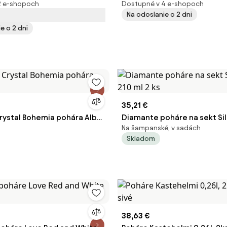
2 e-shopoch
Dostupné v 4 e-shopoch
Na odoslanie o 2 dni
e o 2 dni
35,21 €
rystal Bohemia pohára Alba
Diamante poháre na sekt Si
Na šampanské, v sadách
210 ml 2 ks
Skladom
38,63 €