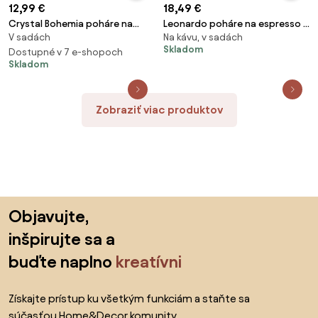
12,99 €
18,49 €
Crystal Bohemia poháre na
Leonardo poháre na espresso s
V sadách
Na kávu, v sadách
sekt COLIBRI 220 ml 6 ks
tanierikmi Gocce 60 ml 6 ks
Skladom
Dostupné v 7 e-shopoch
Skladom
Zobraziť viac produktov
Preskočiť pätu, prejsť na začiatok stránky
Objavujte,
inšpirujte sa a
buďte naplno
kreatívni
Získajte prístup ku všetkým funkciám a staňte sa
súčasťou Home&Decor komunity.