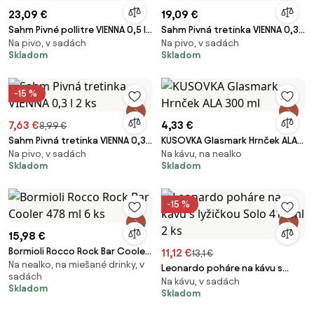
23,09 €
19,09 €
Sahm Pivné pollitre VIENNA 0,5 l
Sahm Pivná tretinka VIENNA 0,3 l
Na pivo, v sadách
Na pivo, v sadách
6 ks
6 ks
Skladom
Skladom
-15 %
7,63 €
4,33 €
8,99 €
Sahm Pivná tretinka VIENNA 0,3 l
KUSOVKA Glasmark Hrnček ALA
Na pivo, v sadách
Na kávu, na nealko
2 ks
300 ml
Skladom
Skladom
-15 %
15,98 €
Bormioli Rocco Rock Bar Cooler
11,12 €
13,1 €
Na nealko, na miešané drinky, v
478 ml 6 ks
Leonardo poháre na kávu s
sadách
Na kávu, v sadách
lyžičkou Solo 410 ml 2 ks
Skladom
Skladom