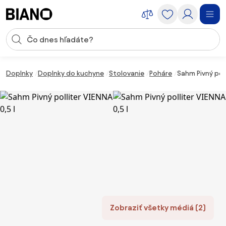
Preskočiť navigáciu, prejsť na obsah
Vstup pre vyhľadávanie
Preskočiť obsah, prejsť na pätu
Doplnky
Doplnky do kuchyne
Stolovanie
Poháre
Sahm Pivný poll
Zobraziť všetky médiá (2)