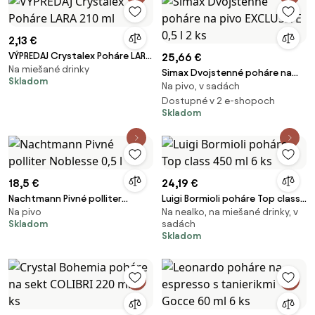
2,13 €
VÝPREDAJ Crystalex Poháre LARA
25,66 €
Na miešané drinky
210 ml
Simax Dvojstenné poháre na
Skladom
Na pivo, v sadách
pivo EXCLUSIVE 0,5 l 2 ks
Dostupné v 2 e-shopoch
Skladom
18,5 €
24,19 €
Nachtmann Pivné polliter
Luigi Bormioli poháre Top class
Na pivo
Na nealko, na miešané drinky, v
Noblesse 0,5 l
450 ml 6 ks
Skladom
sadách
Skladom