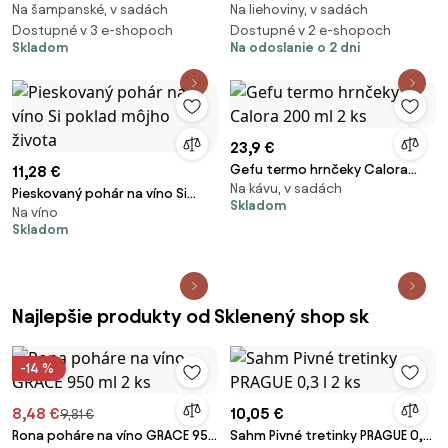
Na šampanské, v sadách
Na liehoviny, v sadách
poháre na sekt 210 ml 2 ks
LIKÉR 49ML SADA 6 KS
Dostupné v 3 e-shopoch
Dostupné v 2 e-shopoch
Skladom
Na odoslanie o 2 dni
23,9 €
Gefu termo hrnčeky Calora
11,28 €
Na kávu, v sadách
200 ml 2 ks
Pieskovaný pohár na víno Si
Skladom
Na víno
poklad môjho života
Skladom
Najlepšie produkty od Sklenený shop sk
-14 %
8,48 €
10,05 €
9,81 €
Rona poháre na víno GRACE 950
Sahm Pivné tretinky PRAGUE 0,3