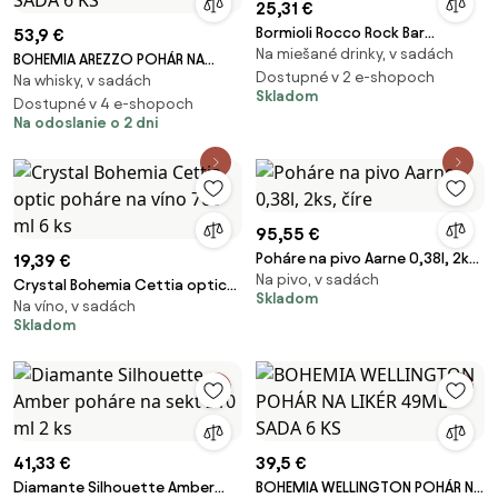
25,31 €
Bormioli Rocco Rock Bar
53,9 €
Na miešané drinky, v sadách
Supercooler 646 ml 6 ks
BOHEMIA AREZZO POHÁR NA
Dostupné v 2 e-shopoch
Na whisky, v sadách
WHISKY 320 ML SADA 6 KS
Skladom
Dostupné v 4 e-shopoch
Na odoslanie o 2 dni
95,55 €
Poháre na pivo Aarne 0,38l, 2ks,
19,39 €
Na pivo, v sadách
číre
Crystal Bohemia Cettia optic
Skladom
Na víno, v sadách
poháre na víno 700 ml 6 ks
Skladom
41,33 €
39,5 €
Diamante Silhouette Amber
BOHEMIA WELLINGTON POHÁR NA