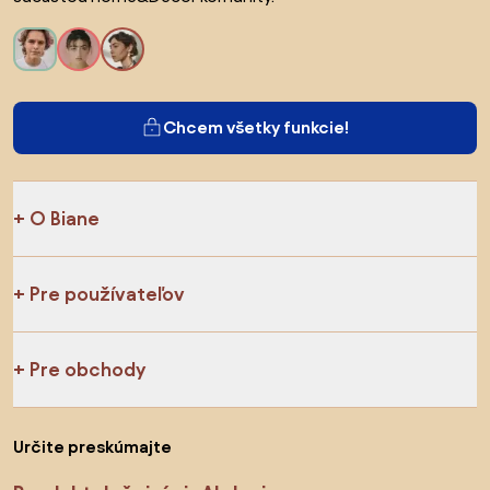
Chcem všetky funkcie!
O Biane
Pre používateľov
Pre obchody
Určite preskúmajte