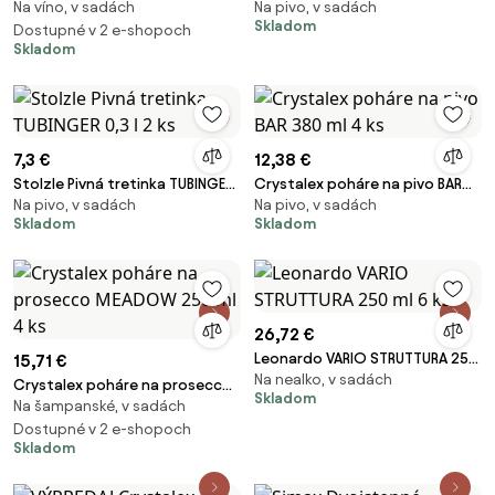
Na víno, v sadách
Na pivo, v sadách
ml 2 ks
l 2 ks
Skladom
Dostupné v 2 e-shopoch
Skladom
7,3 €
12,38 €
Stolzle Pivná tretinka TUBINGER
Crystalex poháre na pivo BAR
Na pivo, v sadách
Na pivo, v sadách
0,3 l 2 ks
380 ml 4 ks
Skladom
Skladom
26,72 €
Leonardo VARIO STRUTTURA 250
15,71 €
Na nealko, v sadách
ml 6 ks
Crystalex poháre na prosecco
Skladom
Na šampanské, v sadách
MEADOW 250 ml 4 ks
Dostupné v 2 e-shopoch
Skladom