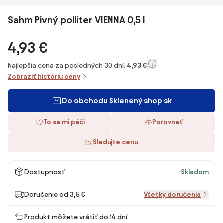
Sahm Pivný polliter VIENNA 0,5 l
4,93 €
Najlepšia cena za posledných 30 dní:
4,93 €
Zobraziť históriu ceny
Do obchodu Sklenený shop sk
To sa mi páči
Porovnať
Sledujte cenu
Dostupnosť
Skladom
Doručenie od 3,5 €
Všetky doručenia
Produkt môžete vrátiť do 14 dní