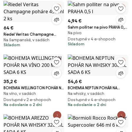
4,94 €
Sahm polliter na pivo PRAHA 0,5
64 €
Na pivo
l
Riedel Veritas Champagne
Dostupné v 4 e-shopoch
Na šampanské, v sadách
poháre 459 ml 2 ks
Skladom
Skladom
35,2 €
54,6 €
BOHEMIA WELLINGTON POHÁR NA
BOHEMIA NEPTUN POHÁR NA
Na víno, v sadách
Na whisky, v sadách
VÍNO 200 ML SADA 6 KS
WHISKY 300ML SADA 6 KS
Dostupné v 2 e-shopoch
Dostupné v 4 e-shopoch
Na odoslanie o 2 dni
Na odoslanie o 2 dni