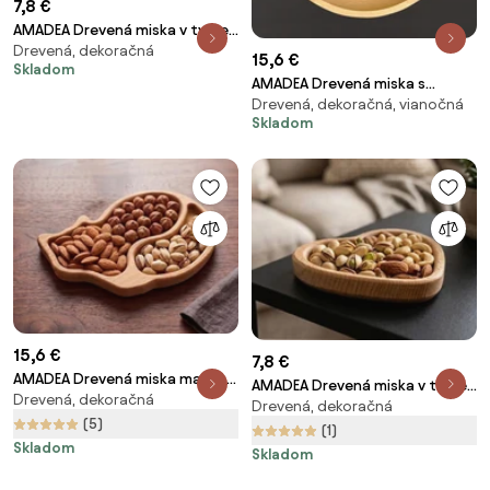
7,8 €
AMADEA Drevená miska v tvare
Drevená, dekoračná
listu, masívne drevo, rozmer
15,6 €
Skladom
18x10x2 cm
AMADEA Drevená miska s
Drevená, dekoračná, vianočná
motívom stromu, masívne
Skladom
drevo, 24 cm
15,6 €
7,8 €
AMADEA Drevená miska mačka,
AMADEA Drevená miska v tvare
Drevená, dekoračná
masívne drevo, veľkosť 21 cm,
Drevená, dekoračná
srdca, masívne drevo, rozmer
český výrobok
(5)
13,5x13,5x2 cm
(1)
Skladom
Skladom