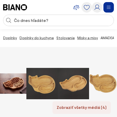
Preskočiť navigáciu, prejsť na obsah
Vstup pre vyhľadávanie
Preskočiť obsah, prejsť na pätu
Doplnky
Doplnky do kuchyne
Stolovanie
Misky a misy
AMADEA Dr
Zobraziť všetky médiá (4)