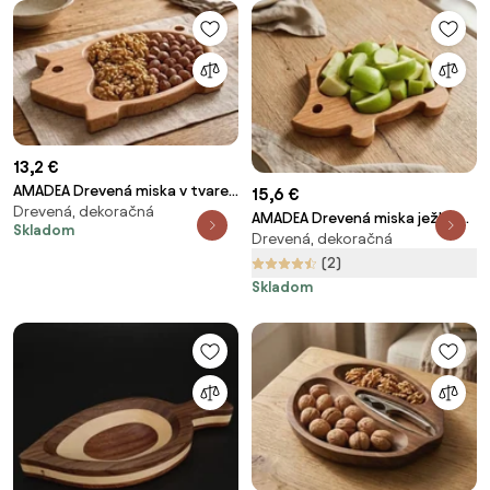
13,2 €
AMADEA Drevená miska v tvare
15,6 €
Drevená, dekoračná
ošípanej, masívne drevo,
AMADEA Drevená miska ježko,
Skladom
rozmer 20x12,50x2 cm
Drevená, dekoračná
masívne drevo, veľkosť 21 cm,
český výrobok
(2)
Skladom