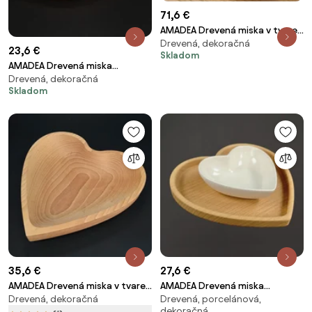
71,6 €
AMADEA Drevená miska v tvare
Drevená, dekoračná
orecha so luskáčikom, masívne
23,6 €
Skladom
drevo americký orech,
AMADEA Drevená miska
23x28x4,5 cm
Drevená, dekoračná
mozaika v tvare listu, masívne
Skladom
drevo, 3 druhy drevín, rozmer
22x10, 50x2, 50 cm
35,6 €
27,6 €
AMADEA Drevená miska v tvare
AMADEA Drevená miska
Drevená, dekoračná
Drevená, porcelánová,
srdca, masívne drevo, rozmer
srdiečko s mištičkou, masívne
dekoračná