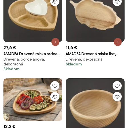
27,6 €
11,6 €
AMADEA Drevená miska srdce
AMADEA Drevená miska list,
Drevená, porcelánová,
Drevená, dekoračná
delená s mištičkou, masívne
masívne drevo, 34 cm
dekoračná
Skladom
drevo, 20 cm
Skladom
13,2 €