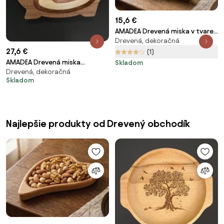
15,6 €
AMADEA Drevená miska v tvare
Drevená, dekoračná
veveričky, masívne drevo,
27,6 €
veľkosť 21,5x17 cm
(1)
AMADEA Drevená miska
Skladom
Drevená, dekoračná
mozaika v tvare ošípanej,
Skladom
masívne drevo, 3 druhy drevín,
rozmer 20x12,50x2,50 cm
Najlepšie produkty od Drevený obchodík