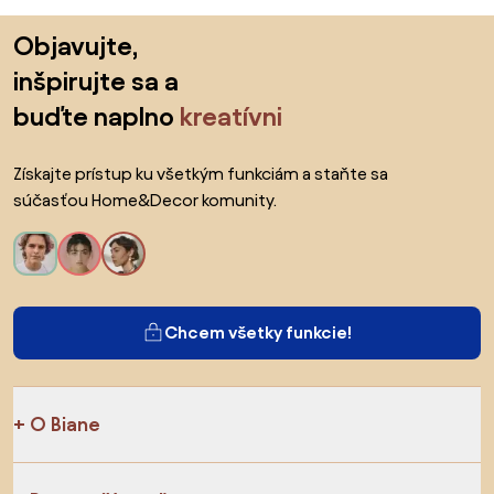
Preskočiť pätu, prejsť na začiatok stránky
Objavujte,
inšpirujte sa a
buďte naplno
kreatívni
Získajte prístup ku všetkým funkciám a staňte sa
súčasťou Home&Decor komunity.
Chcem všetky funkcie!
O Biane