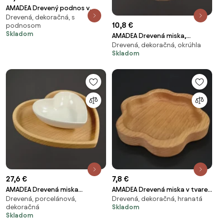
AMADEA Drevený podnos v
Drevená, dekoračná, s
tvare srdca, masívne drevo,
10,8 €
podnosom
rozmer 19,6x18,6x2 cm
Skladom
AMADEA Drevená miska,
Drevená, dekoračná, okrúhla
masívne drevo, 14 cm
Skladom
27,6 €
7,8 €
AMADEA Drevená miska
AMADEA Drevená miska v tvare
Drevená, porcelánová,
Drevená, dekoračná, hranatá
srdiečko s mištičkou, masívne
kvety, masívne drevo, rozmer
dekoračná
Skladom
drevo, 20 cm
12x12x2 cm
Skladom