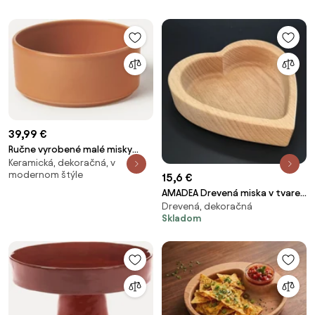
39,99 €
Ručne vyrobené malé misky
Keramická, dekoračná, v
Lowri, 4 ks
modernom štýle
15,6 €
AMADEA Drevená miska v tvare
Drevená, dekoračná
srdca, masívne drevo, rozmer
Skladom
13,5x13,5x4,5 cm