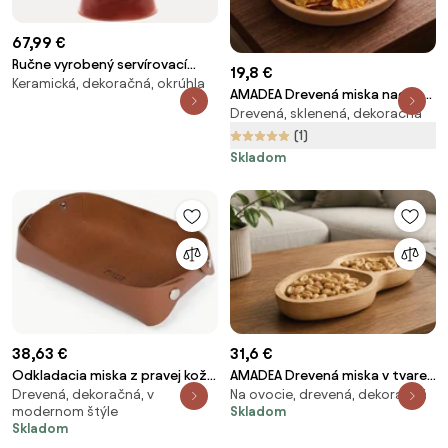
67,99 €
Ručne vyrobený servírovací
19,8 €
Keramická, dekoračná, okrúhla
tanier La Mère
AMADEA Drevená miska nachos
Drevená, sklenená, dekoračná
oválna, masívne drevo, rozmer
25x20x4, 5 cm
(1)
Skladom
38,63 €
31,6 €
Odkladacia miska z pravej kože
AMADEA Drevená miska v tvare
Drevená, dekoračná, v
Na ovocie, drevená, dekoračná
Rove, hnedá
arašidového orieška, oblé dno,
modernom štýle
Skladom
masívne drevo, 28x13x4,5 cm
Skladom