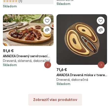
25x25x4, 5 cm
drevo, 20 cm
(1)
Skladom
Skladom
51,6 €
AMADEA Drevený servírovací
Drevená, sklenená, dekoračná
podnos BIGFOOT, masívne
Skladom
drevo, 45x28x3 cm
71,6 €
AMADEA Drevená miska v tvare
Drevená, dekoračná
orecha s luskáčikom, masívne
Skladom
drevo, 2 druhy drevín,
28x23x4,5 cm
Zobraziť viac produktov