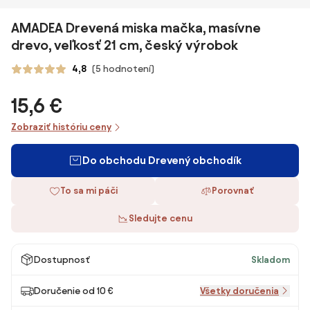
AMADEA Drevená miska mačka, masívne
drevo, veľkosť 21 cm, český výrobok
4,8
(5 hodnotení)
15,6 €
Zobraziť históriu ceny
Do obchodu Drevený obchodík
To sa mi páči
Porovnať
Sledujte cenu
Dostupnosť
Skladom
Doručenie od 10 €
Všetky doručenia