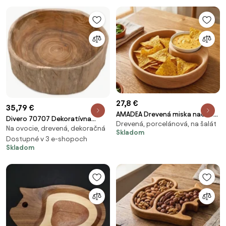
27,8 €
35,79 €
AMADEA Drevená miska nachos
Divero 70707 Dekoratívna
Drevená, porcelánová, na šalát
guľatá, masívne drevo, rozmer
Na ovocie, drevená, dekoračná
guľatá drevená miska
Skladom
20x4, 5 cm
Dostupné v 3 e-shopoch
Skladom