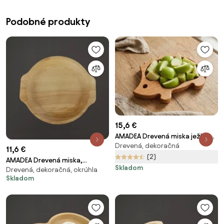
Podobné produkty
15,6 €
AMADEA Drevená miska ježko,
Drevená, dekoračná
masívne drevo, veľkosť 21 cm,
11,6 €
český výrobok
(2)
AMADEA Drevená miska,
Skladom
Drevená, dekoračná, okrúhla
masívne drevo, 24 cm
Skladom