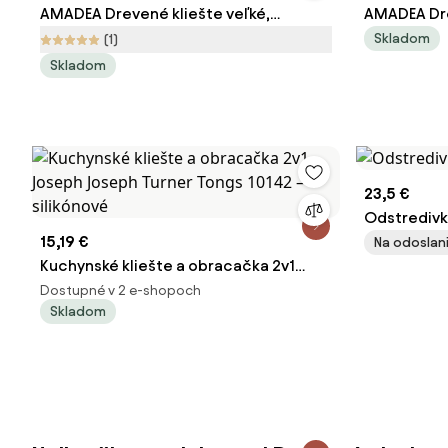
AMADEA Drevené kliešte veľké,
AMADEA Dre
masívne drevo, 30 cm
kovom, mas
Skladom
(1)
Skladom
23,5 €
Odstredivka
15,19 €
Na odoslani
Kuchynské kliešte a obracačka 2v1
Joseph Joseph Turner Tongs 10142 –
Dostupné v 2 e-shopoch
Skladom
silikónové