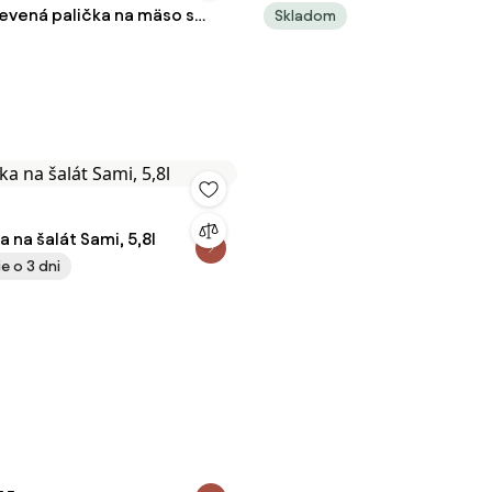
vená palička na mäso s
Skladom
ívne drevo, dĺžka 28 cm
 na šalát Sami, 5,8l
e o 3 dni