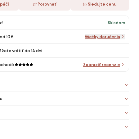
 páči
Porovnať
Sledujte cenu
sť
Skladom
od 10 €
Všetky doručenia
žete vrátiť do 14 dní
bchodík
Zobraziť recenzie
u