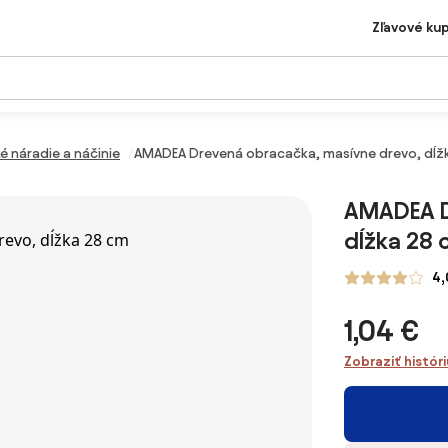
Zľavové ku
é náradie a náčinie
AMADEA Drevená obracačka, masívne drevo, dĺž
AMADEA D
dĺžka 28
4,
1,04 €
Zobraziť histór