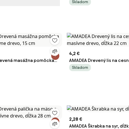
ka 38 cm
s drážkami, masívne drevo,
Skladom
4,2 €
evená masážna pomôcka
AMADEA Drevený lis na cesn
vne drevo, 15 cm
masívne drevo, dĺžka 22 cm
Skladom
2,28 €
AMADEA Škrabka na syr, dĺžk