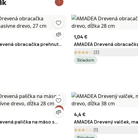
ík
1,04 €
evená obracačka prehnutá,
AMADEA Drevená obracačka
evo, 27 cm
drevo, dĺžka 28 cm
(2)
Skladom
4,4 €
vená palička na mäso s
AMADEA Drevený valček, ma
ívne drevo, dĺžka 28 cm
drevo, dĺžka 38 cm
(1)
Skladom