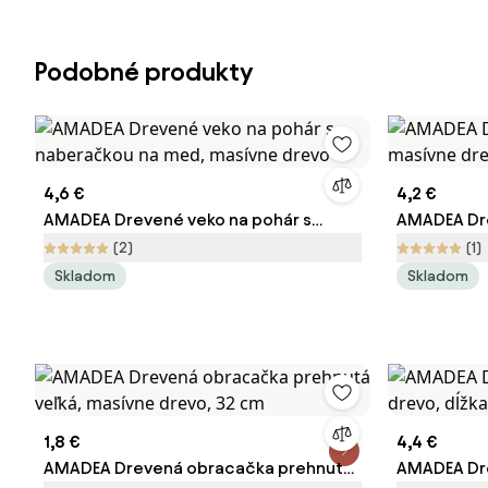
Podobné produkty
4,6 €
4,2 €
AMADEA Drevené veko na pohár s
AMADEA Drev
naberačkou na med, masívne drevo
masívne dr
(2)
(1)
Skladom
Skladom
1,8 €
4,4 €
AMADEA Drevená obracačka prehnutá
AMADEA Dre