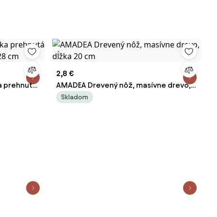
2,8 €
 prehnutá
AMADEA Drevený nôž, masívne drevo,
 28 cm
dĺžka 20 cm
Skladom