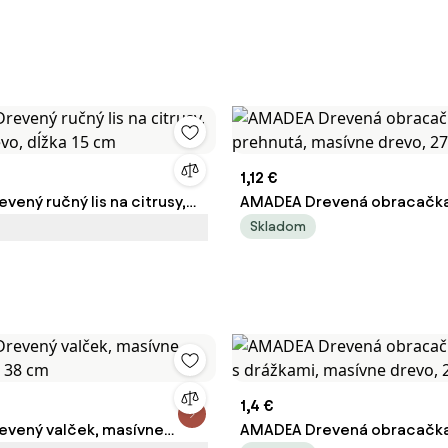
1,12 €
ený ručný lis na citrusy,
AMADEA Drevená obracačka
evo, dĺžka 15 cm
masívne drevo, 27 cm
Skladom
1,4 €
vený valček, masívne
AMADEA Drevená obracačka