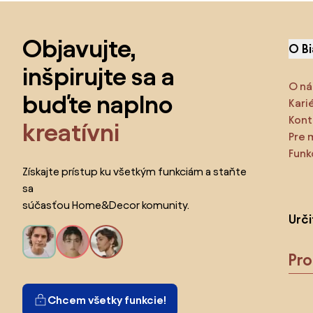
Preskočiť pätu, prejsť na začiatok stránky
Objavujte,
O B
inšpirujte sa a
O ná
buďte naplno
Kari
Kont
kreatívni
Pre 
Funk
Získajte prístup ku všetkým funkciám a staňte
sa
súčasťou Home&Decor komunity.
Urč
Pr
Chcem všetky funkcie!