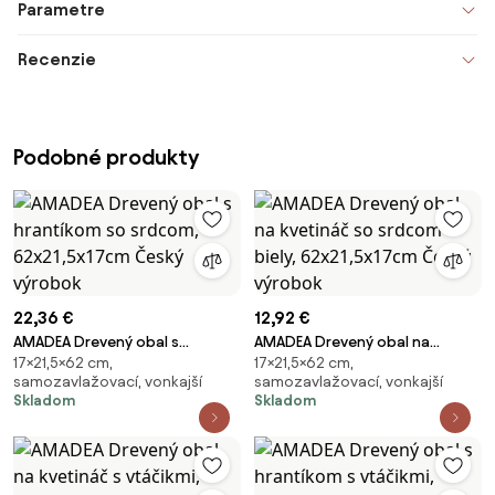
Parametre
Recenzie
Podobné produkty
22,36 €
12,92 €
AMADEA Drevený obal s
AMADEA Drevený obal na
17×21,5×62 cm,
17×21,5×62 cm,
hrantíkom so srdcom,
kvetináč so srdcom biely,
samozavlažovací, vonkajší
samozavlažovací, vonkajší
62x21,5x17cm Český výrobok
62x21,5x17cm Český výrobok
Skladom
Skladom