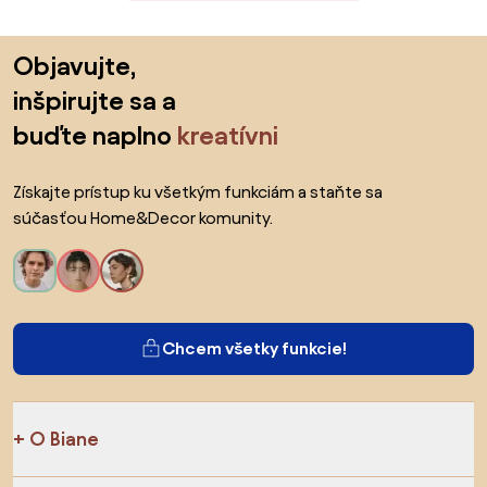
Preskočiť pätu, prejsť na začiatok stránky
Objavujte,
inšpirujte sa a
buďte naplno
kreatívni
Získajte prístup ku všetkým funkciám a staňte sa
súčasťou Home&Decor komunity.
Chcem všetky funkcie!
O Biane