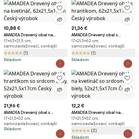
10,88 €
21,36 €
AMADEA Drevený obal na
AMADEA Drevený obal s
17×62×21,5 cm,
17×21,5×62 cm,
kvetináč, 62x21,5x17cm Český
hrantíkom, 62x21,5x17cm Český
samozavlažovací, vonkajší
samozavlažovací, vonkajší
výrobok
výrobok
(1)
(1)
Skladom
Skladom
21,96 €
12,2 €
AMADEA Drevený obal s
AMADEA Drevený obal na
17×21,5×52 cm,
17×21,5×52 cm,
hrantíkom so srdcom biely,
kvetináč so srdcom biely,
samozavlažovací, vonkajší
samozavlažovací, vonkajší
52x21,5x17cm Český výrobok
52x21,5x17cm Český výrobok
Skladom
(2)
Skladom