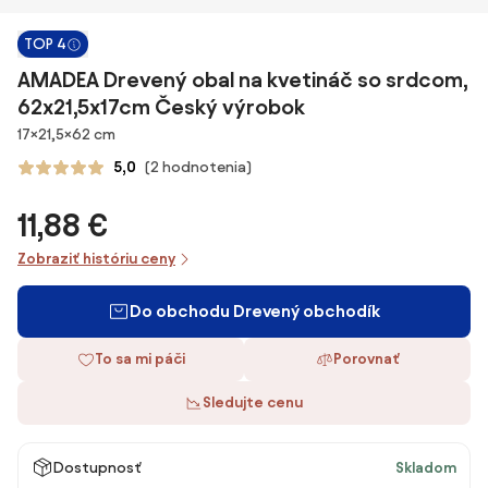
TOP 4
AMADEA Drevený obal na kvetináč so srdcom,
62x21,5x17cm Český výrobok
Rozmery
17×21,5×62 cm
5,0
(2 hodnotenia)
11,88 €
Zobraziť históriu ceny
Do obchodu Drevený obchodík
To sa mi páči
Porovnať
Sledujte cenu
Dostupnosť
Skladom