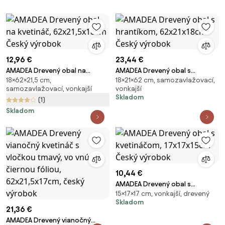
12,96 €
23,44 €
AMADEA Drevený obal na
AMADEA Drevený obal s
18×62×21,5 cm,
18×21×62 cm, samozavlažovací,
kvetináč, 62x21,5x18cm Český
hrantíkom, 62x21x18cm Český
samozavlažovací, vonkajší
vonkajší
výrobok
výrobok
Skladom
(1)
Skladom
10,44 €
AMADEA Drevený obal s
15×17×17 cm, vonkajší, drevený
kvetináčom, 17x17x15cm Český
Skladom
výrobok
21,36 €
AMADEA Drevený vianočný