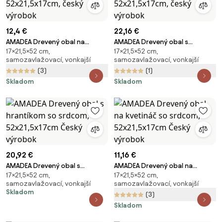
12,4 €
22,16 €
AMADEA Drevený obal na
AMADEA Drevený obal s
17×21,5×52 cm,
17×21,5×52 cm,
kvetináč s vtáčikmi,
hrantíkom s vtáčikmi,
samozavlažovací, vonkajší
samozavlažovací, vonkajší
52x21,5x17cm, český výrobok
52x21,5x17cm, český výrobok
(3)
(1)
Skladom
Skladom
20,92 €
11,16 €
AMADEA Drevený obal s
AMADEA Drevený obal na
17×21,5×52 cm,
17×21,5×52 cm,
hrantíkom so srdcom,
kvetináč so srdcom,
samozavlažovací, vonkajší
samozavlažovací, vonkajší
52x21,5x17cm Český výrobok
52x21,5x17cm Český výrobok
Skladom
(3)
Skladom