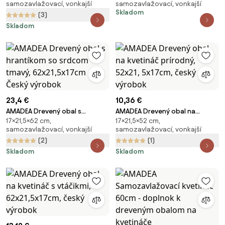
samozavlažovací, vonkajší
samozavlažovací, vonkajší
52x21,5x17cm Český výrobok
61,2x19,6x15cm, český výrobok
Skladom
(3)
Skladom
23,4 €
10,36 €
AMADEA Drevený obal s
AMADEA Drevený obal na
17×21,5×62 cm,
17×21,5×52 cm,
hrantíkom so srdcom tmavý,
kvetináč prírodný, 52x21,
samozavlažovací, vonkajší
samozavlažovací, vonkajší
62x21,5x17cm Český výrobok
5x17cm, český výrobok
(2)
(1)
Skladom
Skladom