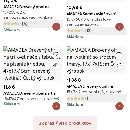
13,12 €
AMADEA Drevený obal na
10,48 €
17×21,5×62 cm,
kvetináč s vtáčikmi,
AMADEA Samozavlažovací
samozavlažovací, vonkajší
62x21,5x17cm, český výrobok
16,5×60×19 cm, plastový,
kvetináč 60cm - doplnok k
(4)
samozavlažovací
dreveným obalom na kvetináče
Skladom
(12)
Skladom
11,36 €
AMADEA Drevený obal na
11,6 €
15×17×17 cm, vonkajší, drevený
kvetináč so srdcom tmavý,
AMADEA Drevený obal na tri
17x17x15cm Český výrobok
(1)
15×17×47 cm, vonkajší, drevený
kvetináče s tabuľkou na písanie
Skladom
Skladom
kriedou, 47x17x15cm, drevený
kvetináč Český výrobek
Zobraziť viac produktov