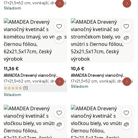
17×21,5×62 cm, vonkajší, drevený
kvetináč s vločkou tmavý, vo
Skladom
vnútri s čiernou fóliou,
62x21,5x17cm, český výrobok
11,36 €
10,6 €
AMADEA Drevený vianočný
AMADEA Drevený vianočný
17×21,5×62 cm, vonkajší, drevený
17×21,5×52 cm, vonkajší, drevený
kvetináč s kométou tmavý, vo
kvetináč so stromčekom biely,
Skladom
vnútri s čiernou fóliou,
vo vnútri s čiernou fóliou,
(1)
62x21,5x17cm, český výrobok
52x21,5x17cm, český výrobok
Skladom