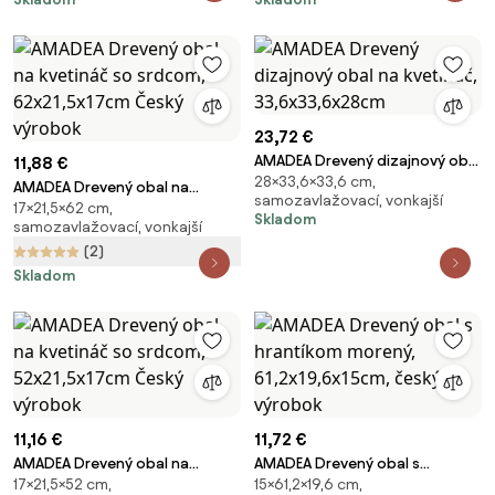
23,72 €
AMADEA Drevený dizajnový obal
11,88 €
28×33,6×33,6 cm,
na kvetináč, 33,6x33,6x28cm
AMADEA Drevený obal na
samozavlažovací, vonkajší
17×21,5×62 cm,
kvetináč so srdcom,
Skladom
samozavlažovací, vonkajší
62x21,5x17cm Český výrobok
(2)
Skladom
11,16 €
11,72 €
AMADEA Drevený obal na
AMADEA Drevený obal s
17×21,5×52 cm,
15×61,2×19,6 cm,
kvetináč so srdcom,
hrantíkom morený,