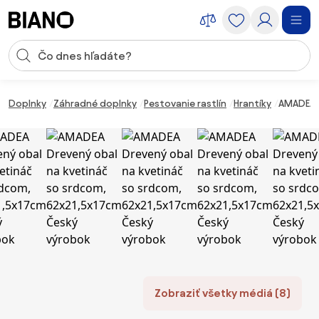
Preskočiť navigáciu, prejsť na obsah
Vstup pre vyhľadávanie
Preskočiť obsah, prejsť na pätu
Doplnky
Záhradné doplnky
Pestovanie rastlín
Hrantíky
AMADEA D
Zobraziť všetky médiá (8)