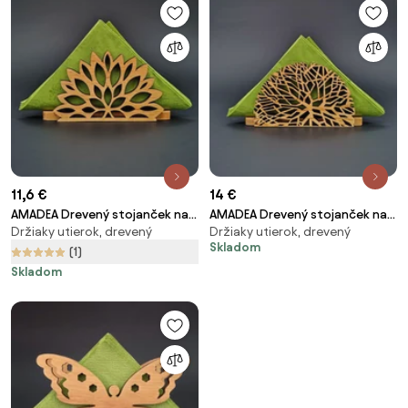
11,6 €
14 €
AMADEA Drevený stojanček na
AMADEA Drevený stojanček na
Držiaky utierok, drevený
Držiaky utierok, drevený
obrúsky v tvare kvetu, masívne
obrúsky s motívom vetvičiek,
Skladom
drevo, 12,5x6,5x3,5 cm
masívne drevo, 12,5x6,5x3,5 cm
(1)
Skladom