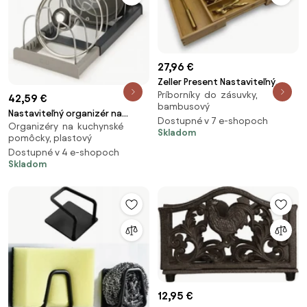
27,96 €
Zeller Present Nastaviteľný
Príborníky do zásuvky,
organizér do zásuvky, príborník
42,59 €
bambusový
– KESPER bambusový 35 – 58 x
Nastaviteľný organizér na
Dostupné v 7 e-shopoch
43 cm
Organizéry na kuchynské
panvice a pokrievky Joseph
Skladom
pomôcky, plastový
Joseph DrawerStore 85167 –
Dostupné v 4 e-shopoch
sivý
Skladom
12,95 €