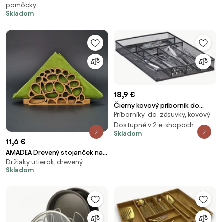
pomôcky
dávkovačom saponátu 3ks,
Skladom
čierna lesklá, ERG-07674
18,9 €
Čierny kovový príborník do
Príborníky do zásuvky, kovový
zásuvky so 6 priehradkami
RelaxDays RD10022513
Dostupné v 2 e-shopoch
Skladom
11,6 €
AMADEA Drevený stojanček na
Držiaky utierok, drevený
obrúsky s motívom okruhliakov,
Skladom
masívne drevo, 12,5x6,5x3,5 cm