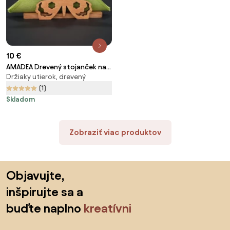
10 €
AMADEA Drevený stojanček na
Držiaky utierok, drevený
obrúsky v tvare motýľa,
masívne drevo, 12,5x7,5x3,5 cm
(1)
Skladom
Zobraziť viac produktov
Preskočiť pätu, prejsť na začiatok stránky
Objavujte,
inšpirujte sa a
buďte naplno
kreatívni