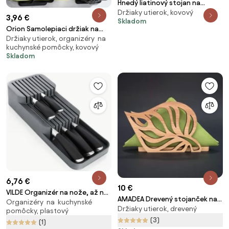
Hnedý liatinový stojan na
Držiaky utierok, kovový
obrúsky s kohutom - 17*6*12 cm
3,96 €
Skladom
Orion Samolepiaci držiak na
Držiaky utierok, organizéry na
špongiu - štvorec čierny 2 ks
kuchynské pomôcky, kovový
Skladom
6,76 €
10 €
VILDE Organizér na nože, až na
AMADEA Drevený stojanček na
Organizéry na kuchynské
18 nožov, plastový sivý - 39 x
Držiaky utierok, drevený
obrúsky v tvare listu, masívne
pomôcky, plastový
14,5 x 7,5 cm
jelša, 14x8,5x3,5 cm
(3)
(1)