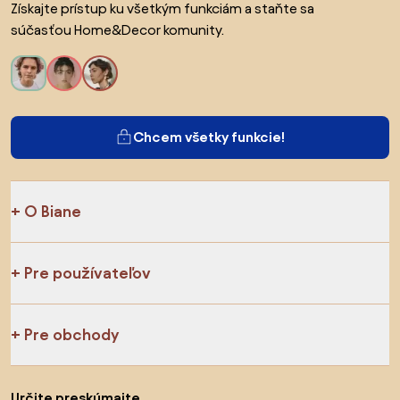
Získajte prístup ku všetkým funkciám a staňte sa
súčasťou Home&Decor komunity.
Chcem všetky funkcie!
O Biane
Pre používateľov
Pre obchody
Určite preskúmajte