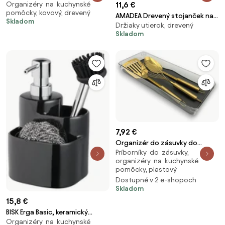
Organizéry na kuchynské
11,6 €
zásuvkou, kovový organizér na
pomôcky, kovový, drevený
čaj / kávové kapsule LINE
AMADEA Drevený stojanček na
Skladom
Držiaky utierok, drevený
obrúsky s orientálnym
Skladom
motívom, masívne drevo,
12,5x6,5x3,5 cm
7,92 €
Organizér do zásuvky do
Príborníky do zásuvky,
kuchyne aj kúpeľne, príborník
organizéry na kuchynské
GREY 40 x 16 x 5 cm
pomôcky, plastový
Dostupné v 2 e-shopoch
Skladom
15,8 €
BISK Erga Basic, keramický
Organizéry na kuchynské
kuchynský organizér s