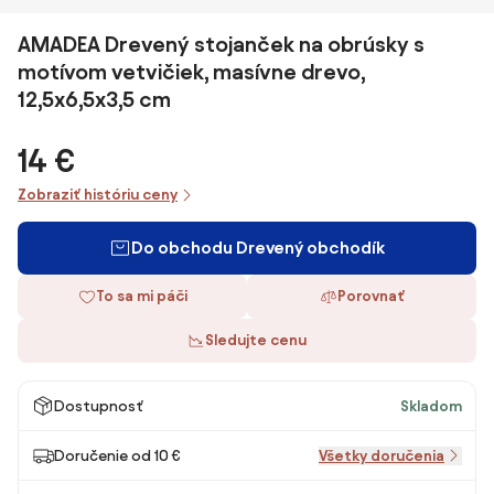
AMADEA Drevený stojanček na obrúsky s
motívom vetvičiek, masívne drevo,
12,5x6,5x3,5 cm
14 €
Zobraziť históriu ceny
Do obchodu Drevený obchodík
To sa mi páči
Porovnať
Sledujte cenu
Dostupnosť
Skladom
Doručenie od 10 €
Všetky doručenia