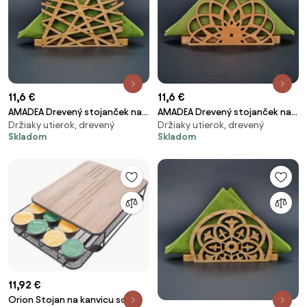
11,6 €
11,6 €
AMADEA Drevený stojanček na
AMADEA Drevený stojanček na
Držiaky utierok, drevený
Držiaky utierok, drevený
obrúsky s motívom čapího
obrúsky v tvare mandaly,
Skladom
Skladom
hniezda, masívne drevo,
masívne drevo, 12,3x6,5x3,5 cm
12,5x6,5x3,5 cm
11,92 €
Orion Stojan na kanvicu so