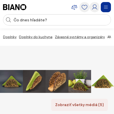
Preskočiť navigáciu, prejsť na obsah
Vstup pre vyhľadávanie
Preskočiť obsah, prejsť na pätu
Doplnky
Doplnky do kuchyne
Závesné systémy a organizéry
AMA
Zobraziť všetky médiá (5)