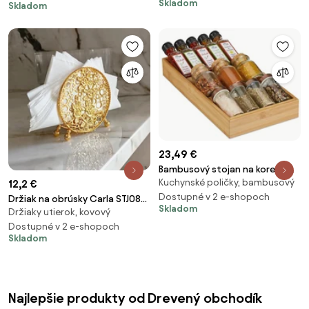
Skladom
Skladom
23,49 €
Bambusový stojan na korenie
Kuchynské poličky, bambusový
RD33862
12,2 €
Dostupné v 2 e-shopoch
Držiak na obrúsky Carla STJ08Z,
Skladom
Držiaky utierok, kovový
zlatý
Dostupné v 2 e-shopoch
Skladom
Najlepšie produkty od Drevený obchodík