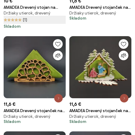
10 €
11,6 €
AMADEA Drevený stojan na
AMADEA Drevený stojanček na
Držiaky utierok, drevený
Držiaky utierok, drevený
obrúsky v tvare jeleňa, masívne
obrúsky s motívom čapího
Skladom
drevo, veľkosť 13 cm
hniezda, masívne drevo,
(1)
12,5x6,5x3,5 cm
Skladom
11,6 €
11,6 €
AMADEA Drevený stojanček na
AMADEA Drevený stojanček na
Držiaky utierok, drevený
Držiaky utierok, drevený
obrúsky s motívom okruhliakov,
obrúsky betlehem, veľkosť 10
Skladom
Skladom
masívne drevo, 12,5x6,5x3,5 cm
cm, český výrobok