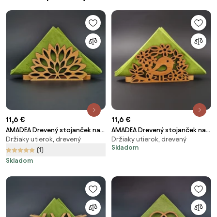
11,6 €
11,6 €
AMADEA Drevený stojanček na
AMADEA Drevený stojanček na
Držiaky utierok, drevený
Držiaky utierok, drevený
obrúsky v tvare kvetu, masívne
obrúsky s vtáčikom, masívne
Skladom
drevo, 12,5x6,5x3,5 cm
drevo, 12,5x6,5x3,5 cm
(1)
Skladom