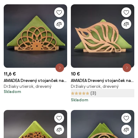
11,6 €
10 €
AMADEA Drevený stojanček na
AMADEA Drevený stojanček na
Držiaky utierok, drevený
Držiaky utierok, drevený
obrúsky v tvare mandaly,
obrúsky v tvare listu, masívne
Skladom
masívne drevo, 12,3x6,5x3,5 cm
jelša, 14x8,5x3,5 cm
(3)
Skladom