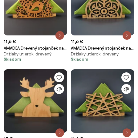
11,6 €
11,6 €
AMADEA Drevený stojanček na
AMADEA Drevený stojanček na
Držiaky utierok, drevený
Držiaky utierok, drevený
obrúsky s vtáčikom, masívne
obrúsky s orientálnym
Skladom
Skladom
drevo, 12,5x6,5x3,5 cm
motívom, masívne drevo,
12,5x6,5x3,5 cm