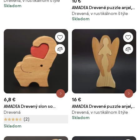
Drevená, v rustikálnom štýle
10 €
štvorlístok, masívne drevo,
Skladom
20x18 cm
AMADEA Drevené puzzle anjel,
Drevená, v rustikálnom štýle
masívne drevo dvoch druhov
Skladom
drevín, 15 cm
6,8 €
16 €
AMADEA Drevený slon so
AMADEA Drevené puzzle anjel,
Drevená
Drevená, v rustikálnom štýle
srdcom, masívne drevo, 6x5x2
masívne drevo dvoch druhov
Skladom
cm
drevín, 25 cm
(2)
Skladom