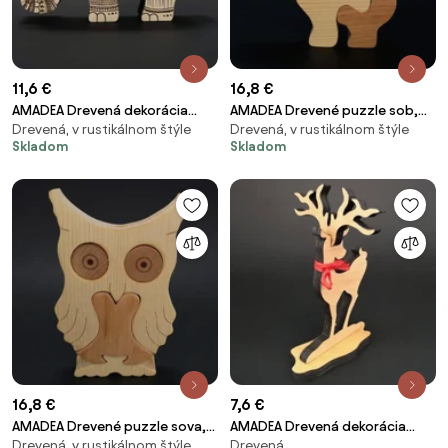
11,6 €
16,8 €
AMADEA Drevená dekorácia
AMADEA Drevené puzzle sob,
Drevená, v rustikálnom štýle
Drevená, v rustikálnom štýle
slon, masívne drevo 15x9,5x1,8
masívne drevo dvoch druhov
Skladom
Skladom
cm
drevín, 16 cm
16,8 €
7,6 €
AMADEA Drevené puzzle sova,
AMADEA Drevená dekorácia
Drevená, v rustikálnom štýle
Drevená
masívne drevo dvoch druhov, 15
jeleň, výška 13 cm