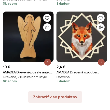
Skladom
Skladom
cm
10 €
2,4 €
AMADEA Drevené puzzle anjel,
AMADEA Drevená ozdoba
Drevená, v rustikálnom štýle
Drevená
masívne drevo dvoch druhov
farebná líška 9 cm
Skladom
Skladom
drevín, 15 cm
Zobraziť viac produktov