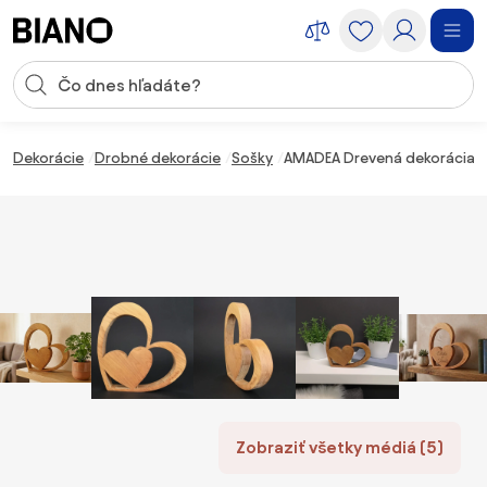
Preskočiť navigáciu, prejsť na obsah
Vstup pre vyhľadávanie
Preskočiť obsah, prejsť na pätu
Dekorácie
Drobné dekorácie
Sošky
AMADEA Drevená dekorácia sr
Zobraziť všetky médiá (5)