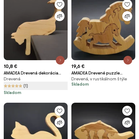
10,8 €
19,6 €
AMADEA Drevená dekorácia
AMADEA Drevené puzzle
Drevená
Drevená, v rustikálnom štýle
mačka ležiaca, masívne drevo,
hojdací kôň, masívne drevo
Skladom
17,5x15x2,5
dvoch druhov drevín, 13,5x11,5x3
(1)
cm
Skladom