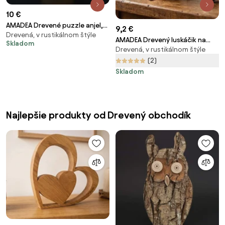
10 €
AMADEA Drevené puzzle anjel,
9,2 €
Drevená, v rustikálnom štýle
masívne drevo dvoch druhov
AMADEA Drevený luskáčik na
Skladom
drevín, 15 cm
Drevená, v rustikálnom štýle
orechy v tvare hríbika
(2)
Skladom
Najlepšie produkty od Drevený obchodík