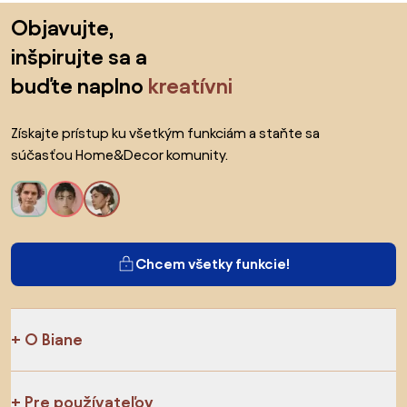
Preskočiť pätu, prejsť na začiatok stránky
Objavujte,
inšpirujte sa a
buďte naplno
kreatívni
Získajte prístup ku všetkým funkciám a staňte sa
súčasťou Home&Decor komunity.
Chcem všetky funkcie!
O Biane
Pre používateľov