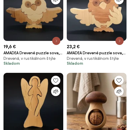
19,6 €
23,2 €
AMADEA Drevené puzzle sova,
AMADEA Drevené puzzle sova,
Drevená, v rustikálnom štýle
Drevená, v rustikálnom štýle
masívne drevo dvoch druhov
masívne drevo dvoch druhov
Skladom
Skladom
drevín, 18x13 cm
drevín, 22 cm