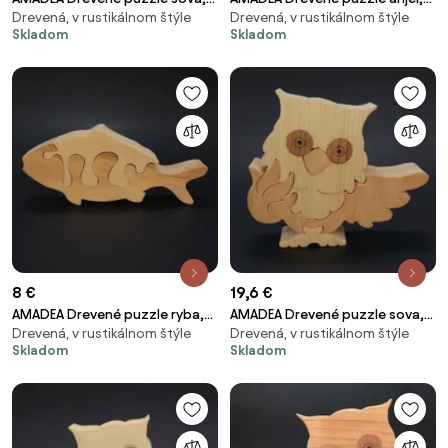
Drevená, v rustikálnom štýle
Drevená, v rustikálnom štýle
masívne drevo dvoch druhov, 15
masívne drevo dvoch druhov
Skladom
Skladom
cm
drevín, 25 cm
8 €
19,6 €
AMADEA Drevené puzzle ryba,
AMADEA Drevené puzzle sova,
Drevená, v rustikálnom štýle
Drevená, v rustikálnom štýle
masívne drevo dvoch druhov
masívne drevo dvoch druhov
Skladom
Skladom
drevín, 19 cm
drevín, 15 cm