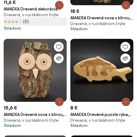
11,6 €
AMADEA Drevená dekorácia
18 €
Drevená, v rustikálnom štýle
srdca v srdci, masívne drevo,
AMADEA Drevená sova s kôrou,
veľkosť 10 cm
(5)
Drevená, v rustikálnom štýle
masívne drevo, výška 16 cm
Skladom
Skladom
15,6 €
8 €
AMADEA Drevená sova s kôrou,
AMADEA Drevené puzzle ryba,
Drevená, v rustikálnom štýle
Drevená, v rustikálnom štýle
masívne drevo, výška 15 cm
masívne drevo dvoch druhov
Skladom
Skladom
drevín, 19 cm