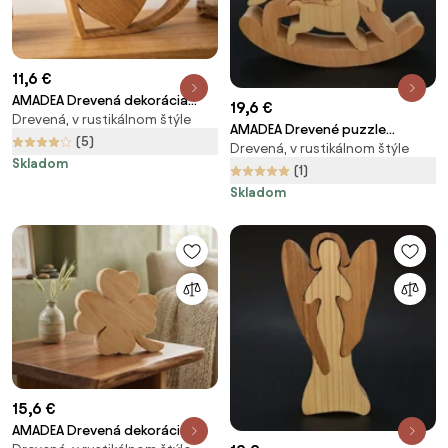
11,6 €
AMADEA Drevená dekorácia
19,6 €
Drevená, v rustikálnom štýle
srdca v srdci, masívne drevo,
AMADEA Drevené puzzle
veľkosť 10 cm
(5)
Drevená, v rustikálnom štýle
hojdací kôň, masívne drevo
Skladom
dvoch druhov drevín, 13,5x11,5x3
(1)
cm
Skladom
15,6 €
AMADEA Drevená dekorácia