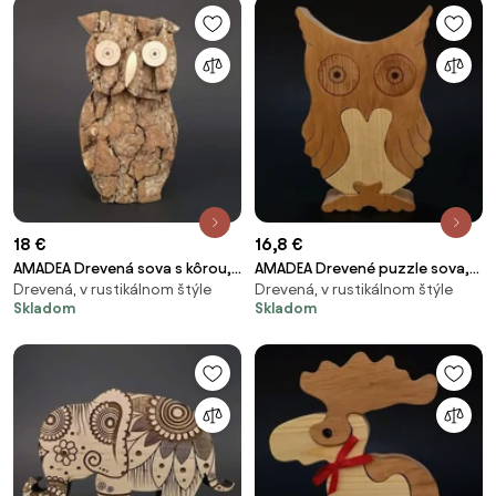
18 €
16,8 €
AMADEA Drevená sova s kôrou,
AMADEA Drevené puzzle sova,
Drevená, v rustikálnom štýle
Drevená, v rustikálnom štýle
masívne drevo, výška 16 cm
masívne drevo dvoch druhov, 15
Skladom
Skladom
cm