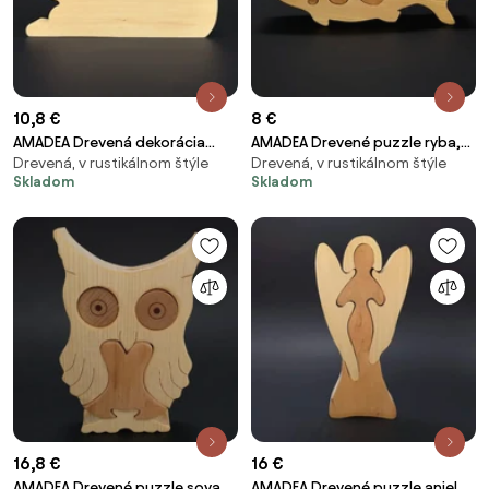
10,8 €
8 €
AMADEA Drevená dekorácia
AMADEA Drevené puzzle ryba,
Drevená, v rustikálnom štýle
Drevená, v rustikálnom štýle
mačka ležiaca, masívne drevo,
masívne drevo dvoch druhov
Skladom
Skladom
15x10,5x2,5 cm
drevín, 19 cm
16,8 €
16 €
AMADEA Drevené puzzle sova,
AMADEA Drevené puzzle anjel,