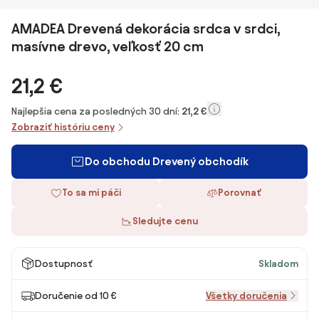
AMADEA Drevená dekorácia srdca v srdci,
masívne drevo, veľkosť 20 cm
21,2 €
Najlepšia cena za posledných 30 dní:
21,2 €
Zobraziť históriu ceny
Do obchodu Drevený obchodík
To sa mi páči
Porovnať
Sledujte cenu
Dostupnosť
Skladom
Doručenie od 10 €
Všetky doručenia