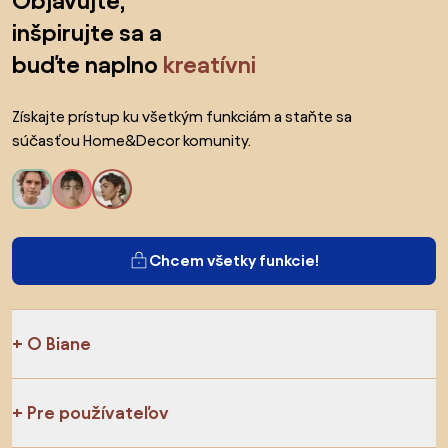
Objavujte,
inšpirujte sa a
buďte naplno
kreatívni
Získajte prístup ku všetkým funkciám a staňte sa
súčasťou Home&Decor komunity.
Chcem všetky funkcie!
O Biane
Pre používateľov