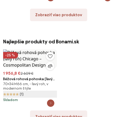
Zobraziť viac produktov
Najlepšie produkty od Bonami.sk
-25 %
1 956,8 €
2 609 €
Béžová rohová pohovka (ľavý
70×341×166 cm, - ľavý roh, v
roh) Chicago – Cosmopolitan
modernom štýle
Design
(1)
Skladom
Zobraziť viac produktov