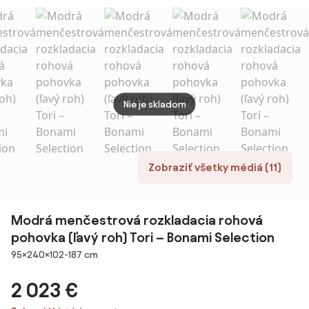
ZENOVA
ZENOVA
zamat
ZENO
220x140 cm,
220x140 cm,
220x1
obojstranná
obojstranná
obojs
Nie je skladom
Zobraziť všetky médiá (11)
Modrá menčestrová rozkladacia rohová
pohovka (ľavý roh) Tori – Bonami Selection
Rozmery
95×240×102-187 cm
2 023 €