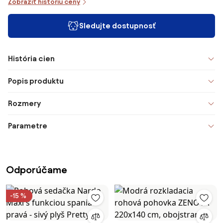
Zobraziť históriu ceny
Sledujte dostupnosť
História cien
Popis produktu
Rozmery
Parametre
Odporúčame
-15 %