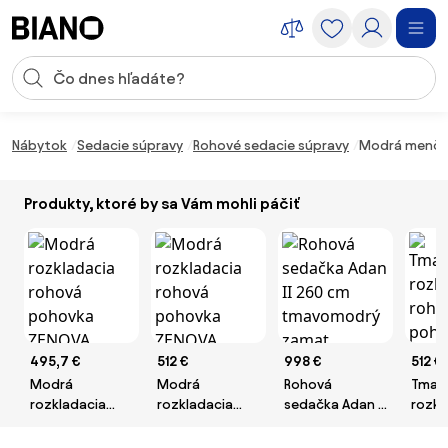
Preskočiť navigáciu, prejsť na obsah
Vstup pre vyhľadávanie
Preskočiť obsah, prejsť na pätu
Nábytok
Sedacie súpravy
Rohové sedacie súpravy
Modrá menčest
Produkty, ktoré by sa Vám mohli páčiť
495,7 €
512 €
998 €
512 €
Modrá
Modrá
Rohová
Tmav
rozkladacia
rozkladacia
sedačka Adan II
rozkl
rohová
rohová
260 cm
roho
pohovka
pohovka
tmavomodrý
poho