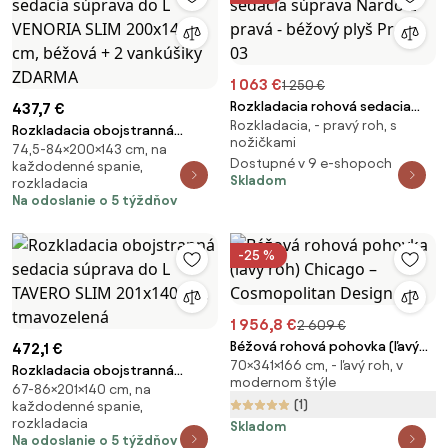
1 063 €
1 250 €
Rozkladacia rohová sedacia
437,7 €
Rozkladacia, - pravý roh, s
súprava Nardo L pravá - béžový
Rozkladacia obojstranná
nožičkami
plyš Pretty 03
74,5-84×200×143 cm, na
sedacia súprava do L VENORIA
Dostupné v 9 e-shopoch
každodenné spanie,
SLIM 200x143 cm, béžová + 2
Skladom
rozkladacia
vankúšiky ZDARMA
Na odoslanie o 5 týždňov
-25 %
1 956,8 €
2 609 €
Béžová rohová pohovka (ľavý
472,1 €
70×341×166 cm, - ľavý roh, v
roh) Chicago – Cosmopolitan
Rozkladacia obojstranná
modernom štýle
Design
67-86×201×140 cm, na
sedacia súprava do L TAVERO
(1)
každodenné spanie,
SLIM 201x140 cm, tmavozelená
rozkladacia
Skladom
Na odoslanie o 5 týždňov