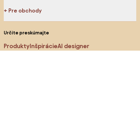
Pre obchody
Určite preskúmajte
Produkty
Inšpirácie
AI designer
Sledujte nás na sociálnych sieťach
Cookies
Zásady ochrany osobných údajov
Podmienky používania
Vyberte krajinu
© 2026 Biano s.r.o.