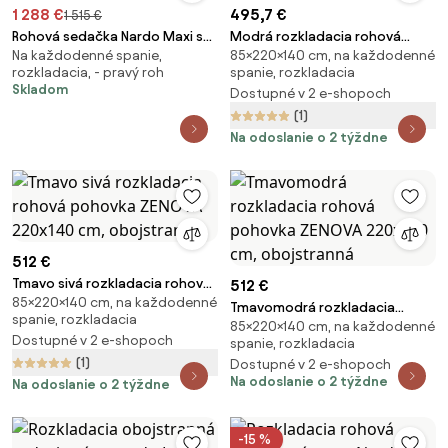
1 288 €
495,7 €
1 515 €
Rohová sedačka Nardo Maxi s
Modrá rozkladacia rohová
Na každodenné spanie,
85×220×140 cm, na každodenné
funkciou spania pravá - sivý
pohovka ZENOVA 220x140 cm,
rozkladacia, - pravý roh
spanie, rozkladacia
plyš Pretty 17
obojstranná
Skladom
Dostupné v 2 e-shopoch
(1)
Na odoslanie o 2 týždne
512 €
Tmavo sivá rozkladacia rohová
512 €
85×220×140 cm, na každodenné
pohovka ZENOVA 220x140 cm,
Tmavomodrá rozkladacia
spanie, rozkladacia
obojstranná
85×220×140 cm, na každodenné
rohová pohovka ZENOVA
Dostupné v 2 e-shopoch
spanie, rozkladacia
220x140 cm, obojstranná
(1)
Dostupné v 2 e-shopoch
Na odoslanie o 2 týždne
Na odoslanie o 2 týždne
-15 %