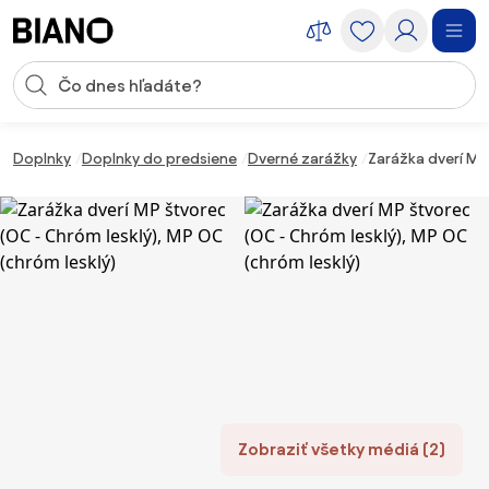
Preskočiť navigáciu, prejsť na obsah
Vstup pre vyhľadávanie
Preskočiť obsah, prejsť na pätu
Doplnky
Doplnky do predsiene
Dverné zarážky
Zarážka dverí MP
Zobraziť všetky médiá (2)