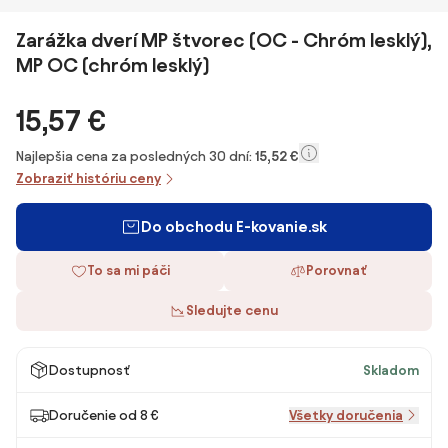
Zarážka dverí MP štvorec (OC - Chróm lesklý),
MP OC (chróm lesklý)
15,57 €
Najlepšia cena za posledných 30 dní:
15,52 €
Zobraziť históriu ceny
Do obchodu E-kovanie.sk
To sa mi páči
Porovnať
Sledujte cenu
Dostupnosť
Skladom
Doručenie od 8 €
Všetky doručenia