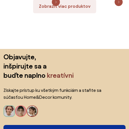
Zobraziť viac produktov
Preskočiť pätu, prejsť na začiatok stránky
Objavujte,
inšpirujte sa a
buďte naplno
kreatívni
Získajte prístup ku všetkým funkciám a staňte sa
súčasťou Home&Decor komunity.