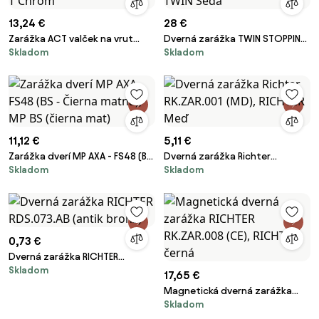
13,24 €
28 €
Zarážka ACT valček na vrut
Dverná zarážka TWIN STOPPINO
Skladom
Skladom
(CHRÓM), CHRÓM, AC-T Chróm
(sivá, čierna), TWIN Šedá
11,12 €
5,11 €
Zarážka dverí MP AXA - FS48 (BS
Dverná zarážka Richter
Skladom
Skladom
- Čierna matná), MP BS (čierna
RK.ZAR.001 (MD), RICHTER Meď
mat)
0,73 €
Dverná zarážka RICHTER
Skladom
RDS.073.AB (antik bronz)
17,65 €
Magnetická dverná zarážka
Skladom
RICHTER RK.ZAR.008 (CE),