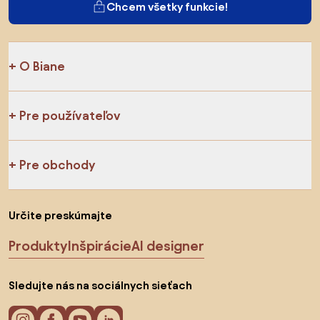
Chcem všetky funkcie!
O Biane
Pre používateľov
Pre obchody
Určite preskúmajte
Produkty
Inšpirácie
AI designer
Sledujte nás na sociálnych sieťach