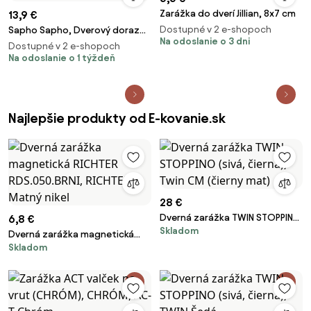
Zarážka do dverí Jillian, 8x7 cm
13,9 €
Dostupné v 2 e-shopoch
Sapho Sapho, Dverový doraz
Na odoslanie o 3 dni
na zem 25x30mm, brúsená
Dostupné v 2 e-shopoch
nerez, XP003
Na odoslanie o 1 týždeň
Najlepšie produkty od E-kovanie.sk
28 €
Dverná zarážka TWIN STOPPINO
6,8 €
Skladom
(sivá, čierna), Twin CM (čierny
Dverná zarážka magnetická
mat)
Skladom
RICHTER RDS.050.BRNI, RICHTER
Matný nikel