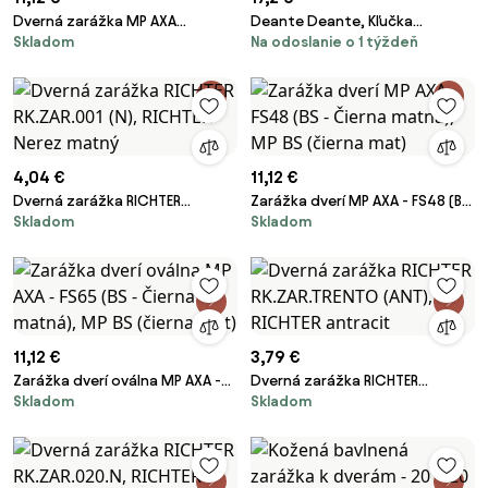
Dverná zarážka MP AXA
Deante Deante, Kľučka
Skladom
Na odoslanie o 1 týždeň
korytnačka - FS45 (BS - Čierna
sprchových dverí - okrúhla,
matná), MP BS (čierna mat)
čierna matná, DEA-XKCK3HN00
4,04 €
11,12 €
Dverná zarážka RICHTER
Zarážka dverí MP AXA - FS48 (BS
Skladom
Skladom
RK.ZAR.001 (N), RICHTER Nerez
- Čierna matná), MP BS (čierna
matný
mat)
11,12 €
3,79 €
Zarážka dverí oválna MP AXA -
Dverná zarážka RICHTER
Skladom
Skladom
FS65 (BS - Čierna matná), MP BS
RK.ZAR.TRENTO (ANT), RICHTER
(čierna mat)
antracit