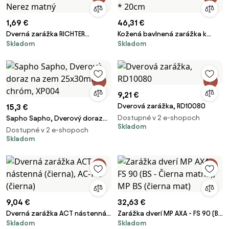
1,69 €
46,31 €
Dverná zarážka RICHTER
Kožená bavlnená zarážka k
Skladom
Skladom
RK.ZAR.020.N, RICHTER Nerez
dverám - 20 * 20 * 20cm
matný
9,21 €
Dverová zarážka, RD10080
15,3 €
Dostupné v 2 e-shopoch
Sapho Sapho, Dverový doraz
Skladom
na zem 25x30mm, chróm,
Dostupné v 2 e-shopoch
XP004
Skladom
9,04 €
32,63 €
Dverná zarážka ACT nástenná
Zarážka dverí MP AXA - FS 90 (BS
Skladom
Skladom
(čierna), AC-T Č (čierna)
- Čierna matná), MP BS (čierna