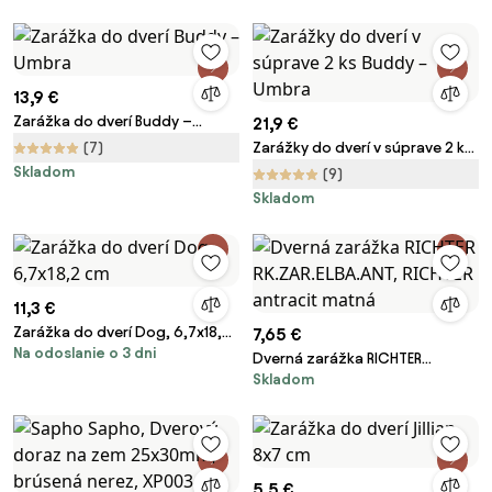
mat)
13,9 €
Zarážka do dverí Buddy –
21,9 €
Umbra
(7)
Zarážky do dverí v súprave 2 ks
Buddy – Umbra
Skladom
(9)
Skladom
11,3 €
Zarážka do dverí Dog, 6,7x18,2
7,65 €
Na odoslanie o 3 dni
cm
Dverná zarážka RICHTER
Skladom
RK.ZAR.ELBA.ANT, RICHTER
antracit matná
5,5 €