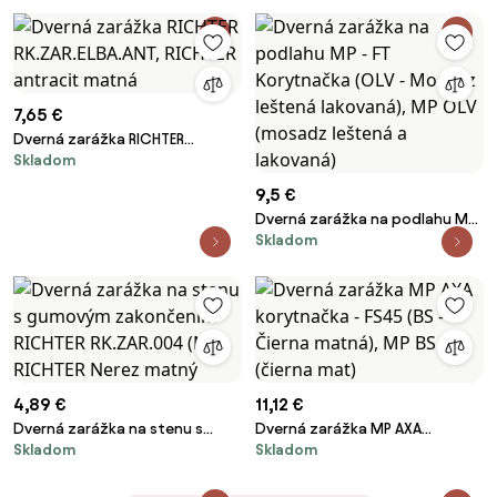
RICHTER černá
7,65 €
Dverná zarážka RICHTER
Skladom
RK.ZAR.ELBA.ANT, RICHTER
antracit matná
9,5 €
Dverná zarážka na podlahu MP
Skladom
- FT Korytnačka (OLV - Mosadz
leštená lakovaná), MP OLV
(mosadz leštená a lakovaná)
4,89 €
11,12 €
Dverná zarážka na stenu s
Dverná zarážka MP AXA
Skladom
Skladom
gumovým zakončením RICHTER
korytnačka - FS45 (BS - Čierna
RK.ZAR.004 (N), RICHTER Nerez
matná), MP BS (čierna mat)
matný