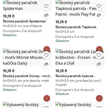
10,15 €
Školský peračník Spiderman
10,15 €
14×21×3,5 cm, pre chlapca
Školský peračník Tlapková
Dostupné v 2 e-shopoch
14×21×3,5 cm
patrola - Paw Patrol - motív
Skladom
Play Patrol
Dostupné v 2 e-shopoch
Skladom
10,15 €
10,15 €
Školský peračník Disney - motív
Školský peračník Ľadové
14×21×3,5 cm, pre dievča, malé
14×21×3,5 cm, pre dievča, pre 1.
Minnie Mouse a kačička Daisy
kráľovstvo - Frozen - motív Elsa
stupeň
Dostupné v 2 e-shopoch
a Olaf
Skladom
Dostupné v 2 e-shopoch
Skladom