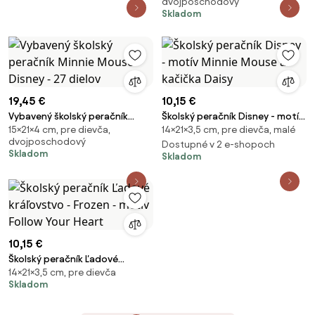
dvojposchodový
Paw Patrol - motív Skye a
Skladom
Everest
19,45 €
10,15 €
Vybavený školský peračník
Školský peračník Disney - motív
15×21×4 cm, pre dievča,
14×21×3,5 cm, pre dievča, malé
Minnie Mouse - Disney - 27
Minnie Mouse a kačička Daisy
dvojposchodový
dielov
Dostupné v 2 e-shopoch
Skladom
Skladom
10,15 €
Školský peračník Ľadové
14×21×3,5 cm, pre dievča
kráľovstvo - Frozen - motív
Skladom
Follow Your Heart