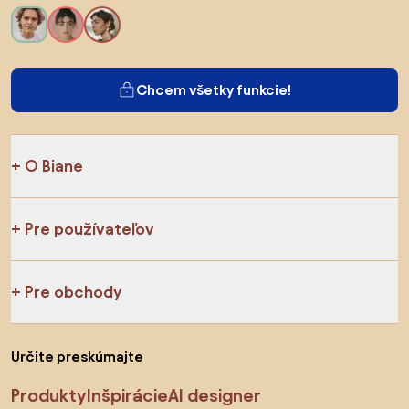
Chcem všetky funkcie!
O Biane
Pre používateľov
Pre obchody
Určite preskúmajte
Produkty
Inšpirácie
AI designer