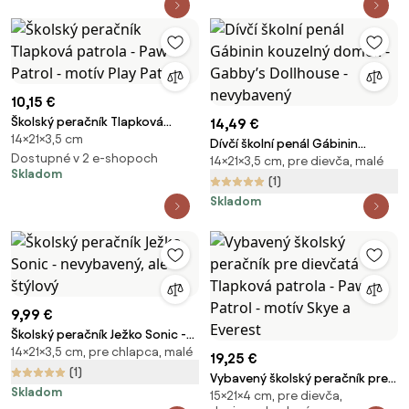
10,15 €
Školský peračník Tlapková
14,49 €
14×21×3,5 cm
patrola - Paw Patrol - motív
Dívčí školní penál Gábinin
Play Patrol
Dostupné v 2 e-shopoch
14×21×3,5 cm, pre dievča, malé
kouzelný domek - Gabby’s
Skladom
Dollhouse - nevybavený
(1)
Skladom
9,99 €
Školský peračník Ježko Sonic -
14×21×3,5 cm, pre chlapca, malé
nevybavený, ale štýlový
19,25 €
(1)
Vybavený školský peračník pre
Skladom
15×21×4 cm, pre dievča,
dievčatá Tlapková patrola -