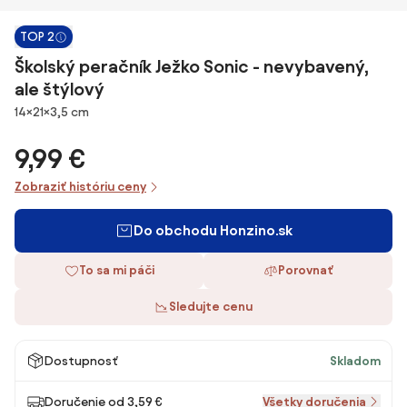
TOP 2
Školský peračník Ježko Sonic - nevybavený,
ale štýlový
Rozmery
14×21×3,5 cm
9,99 €
Zobraziť históriu ceny
Do obchodu Honzino.sk
To sa mi páči
Porovnať
Sledujte cenu
Dostupnosť
Skladom
Doručenie od 3,59 €
Všetky doručenia