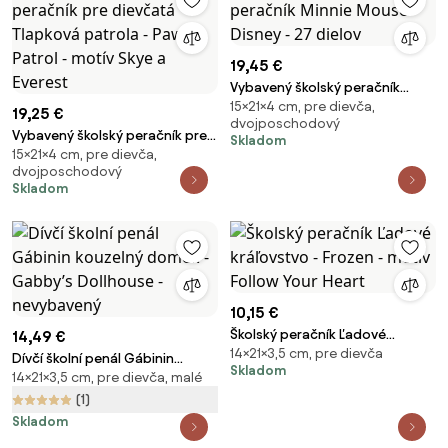
19,45 €
Vybavený školský peračník
15×21×4 cm, pre dievča,
Minnie Mouse - Disney - 27
19,25 €
dvojposchodový
dielov
Vybavený školský peračník pre
Skladom
15×21×4 cm, pre dievča,
dievčatá Tlapková patrola -
dvojposchodový
Paw Patrol - motív Skye a
Skladom
Everest
10,15 €
Školský peračník Ľadové
14,49 €
14×21×3,5 cm, pre dievča
kráľovstvo - Frozen - motív
Dívčí školní penál Gábinin
Skladom
Follow Your Heart
14×21×3,5 cm, pre dievča, malé
kouzelný domek - Gabby’s
Dollhouse - nevybavený
(1)
Skladom