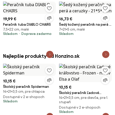
19,99 €
16,73 €
Peračník tuba DIABLO CHAIRS
Šedý kožený peračník na perá a
7,5×22 cm, malé
7×21×5 cm, malé
ceruzky - 21*5*7 cm
Skladom
Doprava zadarmo
Skladom
Najlepšie produkty od Honzino.sk
10,15 €
Školský peračník Spiderman
10,15 €
14×21×3,5 cm, pre chlapca
Školský peračník Ľadové
Dostupné v 2 e-shopoch
14×21×3,5 cm, pre dievča, pre 1.
kráľovstvo - Frozen - motív Elsa
Skladom
stupeň
a Olaf
Dostupné v 2 e-shopoch
Skladom