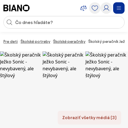
Preskočiť navigáciu, prejsť na obsah
Vstup pre vyhľadávanie
Preskočiť obsah, prejsť na pätu
Pre deti
Školské potreby
Školské peračníky
Školský peračník Ježk
Zobraziť všetky médiá (3)