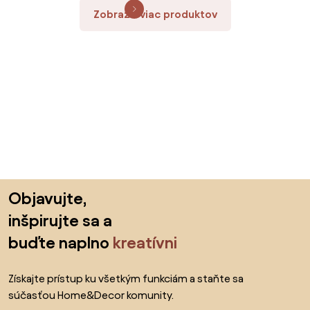
Zobraziť viac produktov
Preskočiť pätu, prejsť na začiatok stránky
Objavujte,
inšpirujte sa a
buďte naplno
kreatívni
Získajte prístup ku všetkým funkciám a staňte sa
súčasťou Home&Decor komunity.