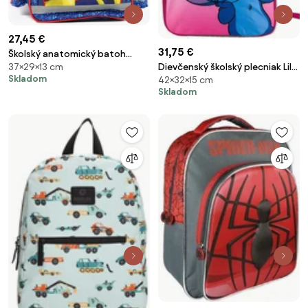
27,45 €
31,75 €
Školský anatomický batoh
Dievčenský školský plecniak Lilo
37×29×13 cm
Požiarnik Sam - Hasič Sam -
Skladom
42×32×15 cm
&amp; Stitch - ružový s
Fireman Sam - 14L
Skladom
obrázkom mimozemšťana
Stitcha - 20L