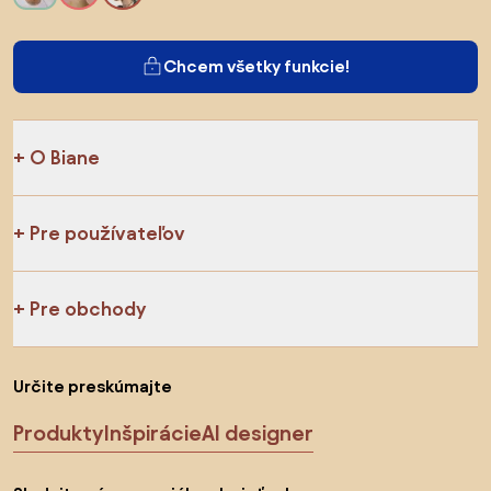
Chcem všetky funkcie!
O Biane
Pre používateľov
Pre obchody
Určite preskúmajte
Produkty
Inšpirácie
AI designer