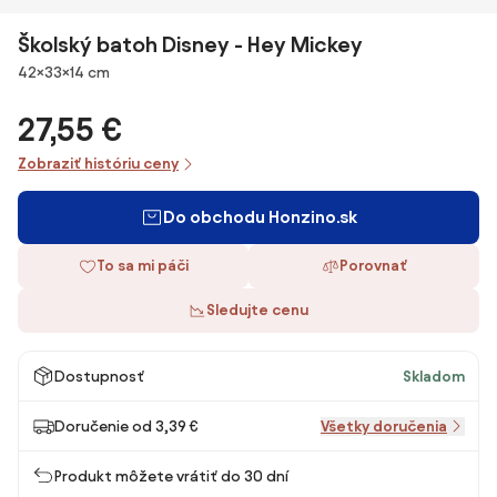
Školský batoh Disney - Hey Mickey
Rozmery
42×33×14 cm
27,55 €
Zobraziť históriu ceny
Do obchodu Honzino.sk
To sa mi páči
Porovnať
Sledujte cenu
Dostupnosť
Skladom
Doručenie od 3,39 €
Všetky doručenia
Produkt môžete vrátiť do 30 dní