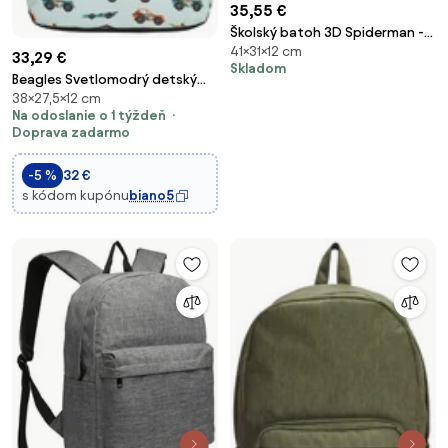
35,55 €
Školský batoh 3D Spiderman -
41×31×12 cm
MARVEL
33,29 €
Skladom
Beagles Svetlomodrý detský
38×27,5×12 cm
batoh do školy "Junior“ 12L
Na odoslanie o 1 týždeň
Doprava zadarmo
-5 %
32 €
s kódom kupónu
biano5