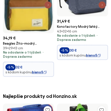
31,49 €
Konofactory Modrý ľahký
43×32×16 cm
batoh do školy "Basic" 12L
Na odoslanie o 1 týždeň
34,19 €
Doprava zadarmo
Beagles Žlto-modrý
39×29×13 cm
vodeodolný školský ruksak
-5 %
30 €
Na odoslanie o 1 týždeň
„Smile“ 11L
s kódom kupónu
biano5
Doprava zadarmo
-5 %
32 €
s kódom kupónu
biano5
Najlepšie produkty od Honzino.sk