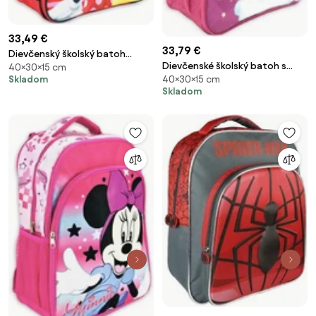
33,49 €
33,79 €
Dievčenský školský batoh
Dievčenské školský batoh s
40×30×15 cm
Disney - Minnie Mouse
Skladom
40×30×15 cm
jednorožcom
Skladom