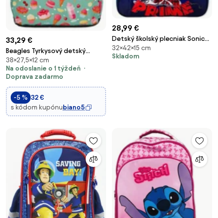
28,99 €
Detský školský plecniak Sonic
33,29 €
32×42×15 cm
Prime - 20L
Beagles Tyrkysový detský
Skladom
38×27,5×12 cm
batoh do školy "Junior“ 12L
Na odoslanie o 1 týždeň
Doprava zadarmo
-5 %
32 €
s kódom kupónu
biano5