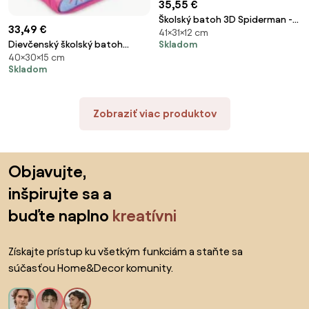
35,55 €
Školský batoh 3D Spiderman -
33,49 €
41×31×12 cm
MARVEL
Skladom
Dievčenský školský batoh
40×30×15 cm
Minnie Mouse - Disney
Skladom
Zobraziť viac produktov
Preskočiť pätu, prejsť na začiatok stránky
Objavujte,
inšpirujte sa a
buďte naplno
kreatívni
Získajte prístup ku všetkým funkciám a staňte sa
súčasťou Home&Decor komunity.