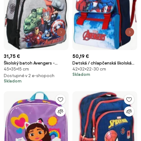
31,75 €
50,19 €
Školský batoh Avengers -
Detská / chlapčenská školská
45×35×15 cm
42×32×22-30 cm
MARVEL
aktovka Avengers - MARVEL
Skladom
Dostupné v 2 e-shopoch
Skladom