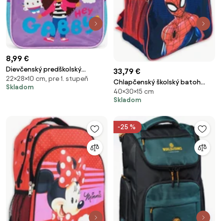
8,99 €
Dievčenský predškolský
33,79 €
22×28×10 cm, pre 1. stupeň
batôžtek Gábinin kúzelný
Chlapčenský školský batoh
Skladom
domček - motív Hey Gabby - 6L
40×30×15 cm
Spiderman - MARVEL
Skladom
-25 %