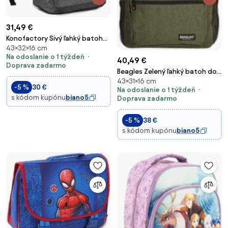
31,49 €
Konofactory Sivý ľahký batoh
43×32×16 cm
do školy "Basic" 12L
Na odoslanie o 1 týždeň
40,49 €
Doprava zadarmo
Beagles Zelený ľahký batoh do
43×31×16 cm
školy "Rock" 12L
-5 %
30 €
Na odoslanie o 1 týždeň
s kódom kupónu
biano5
Doprava zadarmo
-5 %
38 €
s kódom kupónu
biano5