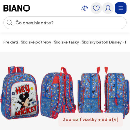
Preskočiť navigáciu, prejsť na obsah
Vstup pre vyhľadávanie
Preskočiť obsah, prejsť na pätu
Pre deti
Školské potreby
Školské tašky
Školský batoh Disney - He
Zobraziť všetky médiá (4)