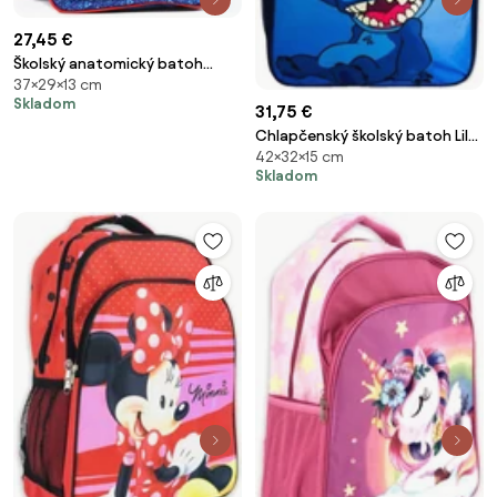
27,45 €
Školský anatomický batoh
37×29×13 cm
Požiarnik Sam - Hasič Sam -
Skladom
Fireman Sam - 14L
31,75 €
Chlapčenský školský batoh Lilo
42×32×15 cm
&amp; Stitch - modrý s
Skladom
motívom mimozemšťana
Stitcha - 20L