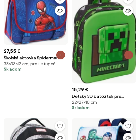
27,55 €
Školská aktovka Spiderman -
38×33×12 cm, pre 1. stupeň
MARVEL - modrá, 15L
Skladom
15,29 €
Detský 3D batôžtek pre
22×27×10 cm
predškolákov Minecraft –
Skladom
motív Creeper - 6L