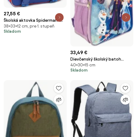
27,55 €
Školská aktovka Spiderman -
38×33×12 cm, pre 1. stupeň
MARVEL - modrá, 15L
Skladom
33,49 €
Dievčenský školský batoh
40×30×15 cm
Ľadové kráľovstvo - Frozen
Skladom