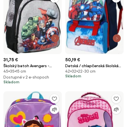
31,75 €
50,19 €
Školský batoh Avengers -
Detská / chlapčenská školská
45×35×15 cm
42×32×22-30 cm
MARVEL
aktovka Avengers - MARVEL
Skladom
Dostupné v 2 e-shopoch
Skladom