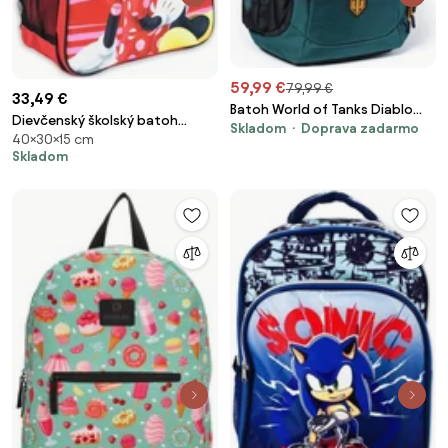
59,99 €
79,99 €
33,49 €
Batoh World of Tanks Diablo
Dievčenský školský batoh
Skladom
Doprava zadarmo
Chairs
40×30×15 cm
Disney - Minnie Mouse
Skladom