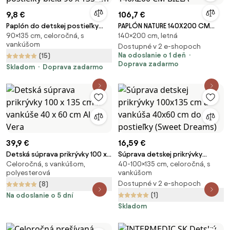
9,8 €
106,7 €
Paplón do detskej postieľky
PAPLÓN NATURE 140X200 CM
90×135 cm, celoročná, s
140×200 cm, letná
biela 90 x 135 cm
BIELA
vankúšom
Dostupné v 2 e-shopoch
Na odoslanie o 1 deň
(15)
Doprava zadarmo
Skladom
Doprava zadarmo
39,9 €
16,59 €
Detská súprava prikrývky 100 x
Súprava detskej prikrývky
Celoročná, s vankúšom,
40-100×135 cm, celoročná, s
135 cm a vankúše 40 x 60 cm
100x135 cm a vankúša 40x60
polyesterová
vankúšom
Aloe Vera
cm do postieľky (Sweet
Dostupné v 2 e-shopoch
(8)
Dreams)
(1)
Na odoslanie o 5 dní
Skladom