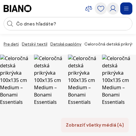
Preskočiť navigáciu, prejsť na obsah
Vstup pre vyhľadávanie
Preskočiť obsah, prejsť na pätu
Pre deti
Detský textil
Detské paplóny
Celoročná detská prikrýv
Zobraziť všetky médiá (4)