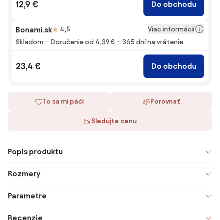
12,9 €
Do obchodu
Viac informácií
Bonami.sk
4,5
Skladom
Doručenie od 4,39 €
365 dní na vrátenie
23,4 €
Do obchodu
To sa mi páči
Porovnať
Sledujte cenu
Popis produktu
Rozmery
Parametre
Recenzie