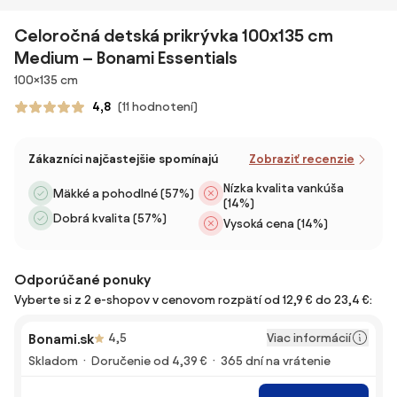
Celoročná detská prikrývka 100x135 cm
Medium – Bonami Essentials
Rozmery
100×135 cm
4,8
(11 hodnotení)
Zákazníci najčastejšie spomínajú
Zobraziť recenzie
Nízka kvalita vankúša
Mäkké a pohodlné (57%)
(14%)
Dobrá kvalita (57%)
Vysoká cena (14%)
Odporúčané ponuky
Vyberte si z 2 e-shopov v cenovom rozpätí od 12,9 € do 23,4 €:
Viac informácií
Bonami.sk
4,5
Skladom
Doručenie od 4,39 €
365 dní na vrátenie