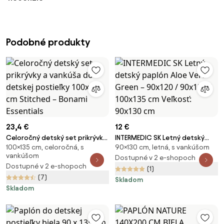
Podobné produkty
23,4 €
12 €
Celoročný detský set prikrývky
INTERMEDIC SK Letný detský
100×135 cm, celoročná, s
90×130 cm, letná, s vankúšom
a vankúša do detskej postieľky
paplón Aloe Vera Green –
vankúšom
100x135 cm Stitched – Bonami
90x120 / 90x130 / 100x135 cm
Dostupné v 2 e-shopoch
Dostupné v 2 e-shopoch
Essentials
Veľkosť: 90x130 cm
(1)
(7)
Skladom
Skladom