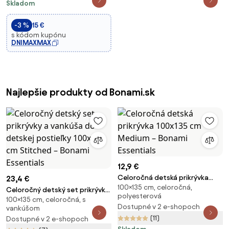
Skladom
-3 %
15 €
s kódom kupónu
DNIMAXMAX
Najlepšie produkty od Bonami.sk
12,9 €
Celoročná detská prikrývka
23,4 €
100×135 cm, celoročná,
100x135 cm Medium – Bonami
Celoročný detský set prikrývky
polyesterová
Essentials
100×135 cm, celoročná, s
a vankúša do detskej postieľky
Dostupné v 2 e-shopoch
vankúšom
100x135 cm Stitched – Bonami
(11)
Dostupné v 2 e-shopoch
Essentials