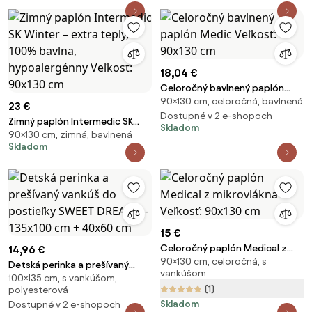
18,04 €
Celoročný bavlnený paplón
90×130 cm, celoročná, bavlnená
Medic Veľkosť: 90x130 cm
23 €
Dostupné v 2 e-shopoch
Zimný paplón Intermedic SK
Skladom
90×130 cm, zimná, bavlnená
Winter – extra teplý, 100%
Skladom
bavlna, hypoalergénny Veľkosť:
90x130 cm
15 €
Celoročný paplón Medical z
14,96 €
90×130 cm, celoročná, s
mikrovlákna Veľkosť: 90x130 cm
Detská perinka a prešívaný
vankúšom
100×135 cm, s vankúšom,
vankúš do postieľky SWEET
(1)
polyesterová
DREAMS - 135x100 cm + 40x60
Skladom
Dostupné v 2 e-shopoch
cm