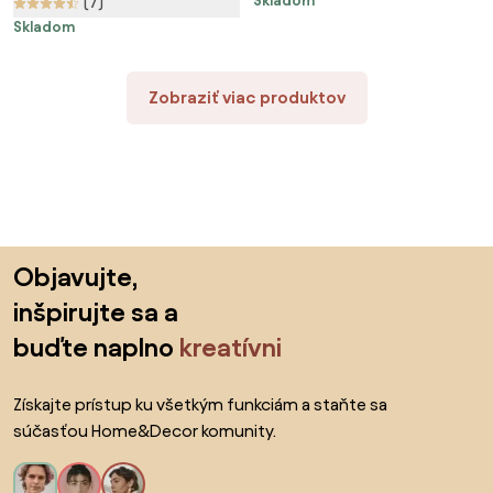
Skladom
(7)
Skladom
Zobraziť viac produktov
Preskočiť pätu, prejsť na začiatok stránky
Objavujte,
inšpirujte sa a
buďte naplno
kreatívni
Získajte prístup ku všetkým funkciám a staňte sa
súčasťou Home&Decor komunity.