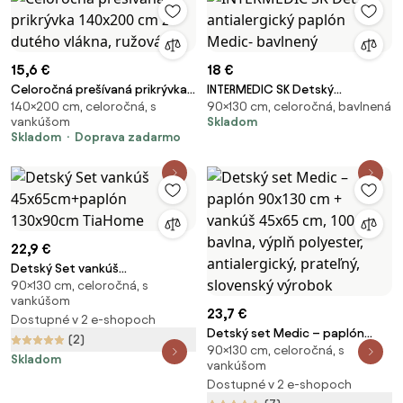
15,6 €
18 €
Celoročná prešívaná prikrývka
INTERMEDIC SK Detský
140×200 cm, celoročná, s
90×130 cm, celoročná, bavlnená
140x200 cm z dutého vlákna,
antialergický paplón Medic-
vankúšom
Skladom
ružová
bavlnený
Skladom
Doprava zadarmo
22,9 €
Detský Set vankúš
90×130 cm, celoročná, s
45x65cm+paplón 130x90cm
vankúšom
TiaHome
23,7 €
Dostupné v 2 e-shopoch
Detský set Medic – paplón
(2)
90×130 cm, celoročná, s
90x130 cm + vankúš 45x65 cm,
Skladom
vankúšom
100 % bavlna, výplň polyester,
Dostupné v 2 e-shopoch
antialergický, prateľný,