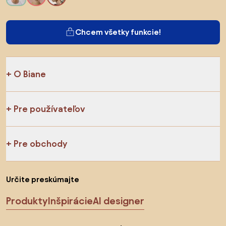
Chcem všetky funkcie!
O Biane
Pre používateľov
Pre obchody
Určite preskúmajte
Produkty
Inšpirácie
AI designer