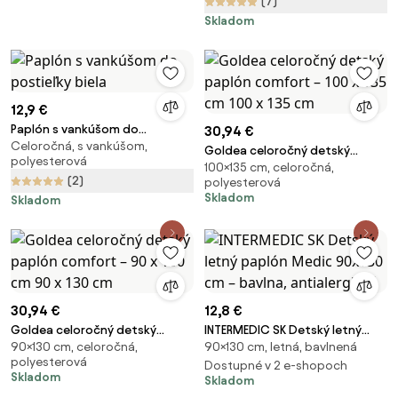
(7)
slovenský výrobok
Skladom
12,9 €
Paplón s vankúšom do
30,94 €
Celoročná, s vankúšom,
postieľky biela
Goldea celoročný detský
polyesterová
100×135 cm, celoročná,
paplón comfort – 100 x 135 cm
(2)
polyesterová
100 x 135 cm
Skladom
Skladom
30,94 €
12,8 €
Goldea celoročný detský
INTERMEDIC SK Detský letný
90×130 cm, celoročná,
90×130 cm, letná, bavlnená
paplón comfort – 90 x 130 cm
paplón Medic 90x130 cm –
polyesterová
90 x 130 cm
bavlna, antialergický
Dostupné v 2 e-shopoch
Skladom
Skladom