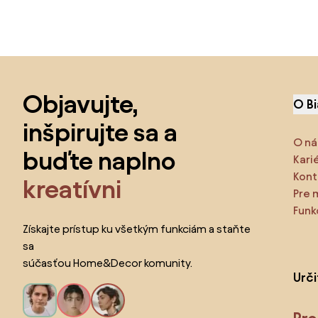
Preskočiť pätu, prejsť na začiatok stránky
Objavujte,
O B
inšpirujte sa a
O ná
buďte naplno
Kari
Kont
kreatívni
Pre 
Funk
Získajte prístup ku všetkým funkciám a staňte
sa
súčasťou Home&Decor komunity.
Urč