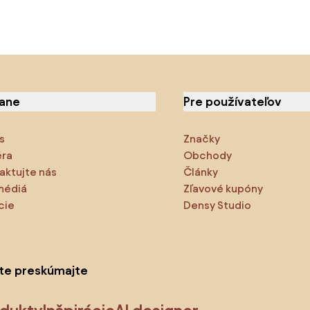
iane
Pre používateľov
s
Značky
éra
Obchody
aktujte nás
Články
médiá
Zľavové kupóny
cie
Densy Studio
ite preskúmajte