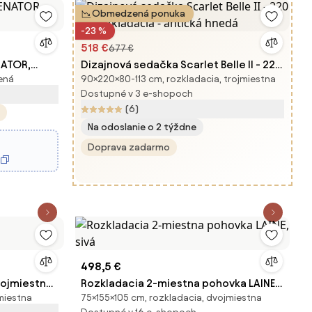
Obmedzená ponuka
-23 %
518 €
677 €
NATOR,
Dizajnová sedačka Scarlet Belle II - 220
ená
90×220×80-113 cm, rozkladacia, trojmiestna
cm rozkladacia - antická hnedá
Dostupné v 3 e-shopoch
(6)
Na odoslanie o 2 týždne
Doprava zadarmo
498,5 €
ojmiestna,
Rozkladacia 2-miestna pohovka LAINE,
miestna
75×155×105 cm, rozkladacia, dvojmiestna
sivá