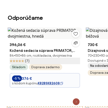
Odporúčame
396,06 €
730 €
Kožená sedacia súprava PRIMATOR,
Dizajnová 
84×150×86 cm, rozkladacia, dvojmiestna
70×230×110 c
dvojmiestna, hnedá
béžová
Dostupné v 
(7)
Na odoslan
Skladom
Doprava zadarmo
Doprava z
376 €
-5 %
s kódom kupónu
KB2BSKB2608