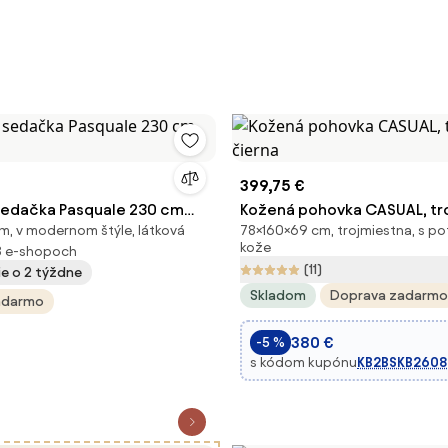
399,75 €
sedačka Pasquale 230 cm
Kožená pohovka CASUAL, tr
m, v modernom štýle, látková
78×160×69 cm, trojmiestna, s p
čierna
kože
3 e-shopoch
(11)
ie o 2 týždne
Skladom
Doprava zadarmo
adarmo
380 €
-5 %
s kódom kupónu
KB2BSKB2608