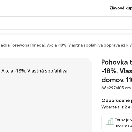
Zľavové ku
ačka Forewona (hnedá). Akcia -18%. Vlastná spoľahlivá doprava až k
Pohovka t
-18%. Vla
domov. 1
Rozmery
66×297×105 cm
Odporúčané 
Vyberte si z 2 e
Teraz je 
momentá