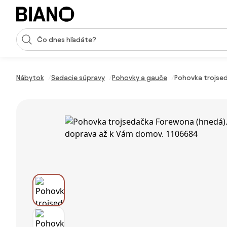
Preskočiť navigáciu, prejsť na obsah
Vstup pre vyhľadávanie
Preskočiť obsah, prejsť na pätu
Nábytok
Sedacie súpravy
Pohovky a gauče
Pohovka trojsed