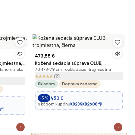
473,55 €
ojmiestna,
Kožená sedacia súprava CLUB,
oťahom z eko
70×178×79 cm, rozkladacia, trojmiestna
trojmiestna, čierna
(2)
Skladom
Doprava zadarmo
450 €
-5 %
s kódom kupónu
KB2BSKB2608