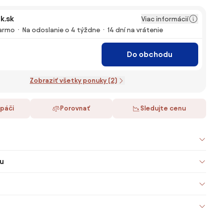
k.sk
Viac informácií
armo
Na odoslanie o 4 týždne
14 dní na vrátenie
Do obchodu
Zobraziť všetky ponuky (2)
 páči
Porovnať
Sledujte cenu
u