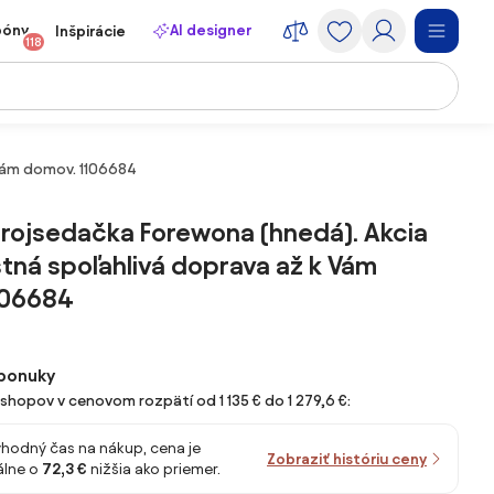
póny
AI designer
Inšpirácie
118
 Vám domov. 1106684
rojsedačka Forewona (hnedá). Akcia
stná spoľahlivá doprava až k Vám
106684
ponuky
-shopov v cenovom rozpätí od 1 135 € do 1 279,6 €:
vhodný čas na nákup, cena je
Zobraziť históriu ceny
lne o
72,3 €
nižšia ako priemer.