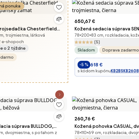
á ponuka
650,67 €
trojsedačka Chesterfield
Kožená sedacia súprava SE
, trojmiestna, látková
78×200×83 cm, rozkladacia, kož
mpanský zamat
trojmiestna, čierna
2 e-shopoch
(5)
ie o 2 týždne
Skladom
Doprava zadarmo
adarmo
618 €
-5 %
s kódom kupónu
KB2BSKB2608
260,76 €
acia súprava BULLDOG,
Kožená pohovka CASUAL, dv
cm, dvojmiestna, s poťahom z
78×110×69 cm, rozkladacia, dvoj
a, béžová
čierna