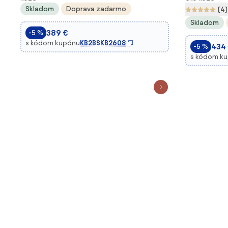
Skladom
Doprava zadarmo
(4)
Skladom
389 €
-5 %
s kódom kupónu
KB2BSKB2608
434
-5 %
s kódom k