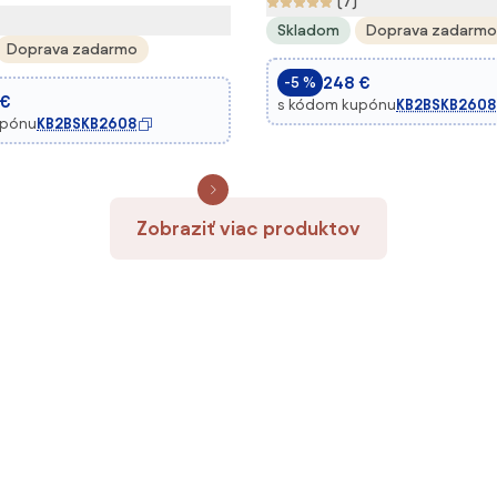
(7)
Skladom
Doprava zadarmo
Doprava zadarmo
248 €
-5 %
 €
s kódom kupónu
KB2BSKB2608
upónu
KB2BSKB2608
Zobraziť viac produktov