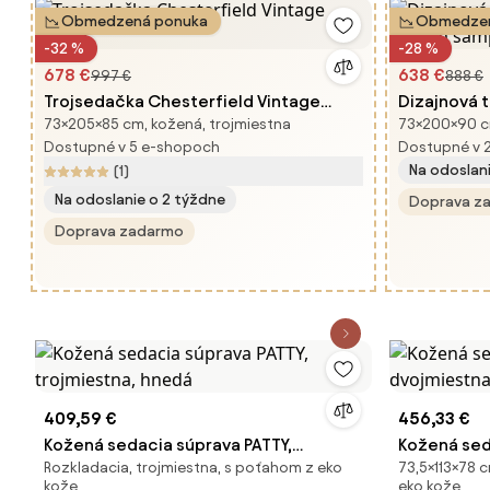
Obmedzená ponuka
Obmedzen
-32 %
-28 %
678 €
638 €
997 €
888 €
Trojsedačka Chesterfield Vintage
Dizajnová 
73×205×85 cm, kožená, trojmiestna
73×200×90 cm
hnedá
200 cm ša
Dostupné v 5 e-shopoch
Dostupné v 
Na odoslan
(1)
Na odoslanie o 2 týždne
Doprava z
Doprava zadarmo
409,59 €
456,33 €
Kožená sedacia súprava PATTY,
Kožená sed
Rozkladacia, trojmiestna, s poťahom z eko
73,5×113×78 
trojmiestna, hnedá
dvojmiestn
kože
eko kože