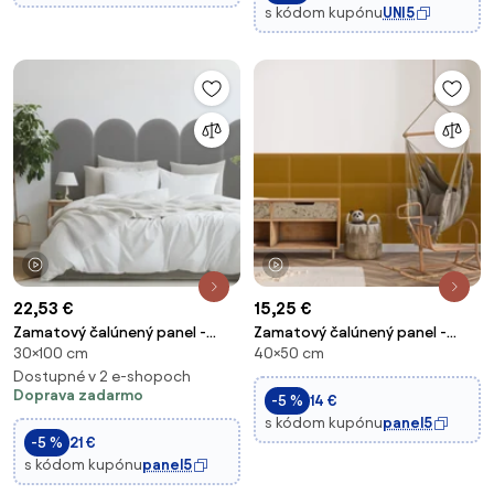
s kódom kupónu
UNI5
1 video
1 video
22,53 €
15,25 €
Zamatový čalúnený panel -
Zamatový čalúnený panel -
30×100 cm
40×50 cm
Oblúk - 30x100cm Farba: Šedá
Obdĺžnik - 50x40cm Farba:
Dostupné v 2 e-shopoch
Medovožltá
Doprava zadarmo
-5 %
14 €
s kódom kupónu
panel5
-5 %
21 €
s kódom kupónu
panel5