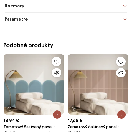
Rozmery
Parametre
Podobné produkty
1 video
1 video
18,94 €
17,68 €
Zamatový čalúnený panel -
Zamatový čalúnený panel -