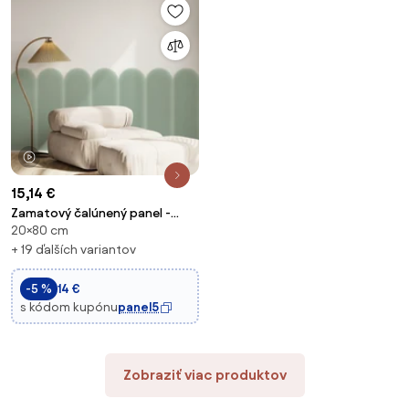
1 video
15,14 €
Zamatový čalúnený panel -
20×80 cm
Oblúk - 20x80cm Farba: Mäta
+ 19 ďalších variantov
-5 %
14 €
s kódom kupónu
panel5
Zobraziť viac produktov