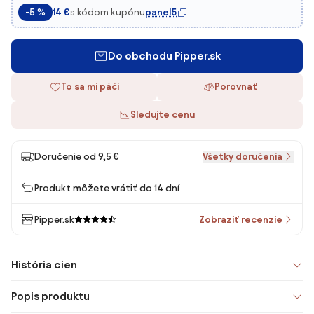
s kódom kupónu
panel5
-5 %
14 €
Do obchodu Pipper.sk
To sa mi páči
Porovnať
Sledujte cenu
Doručenie od 9,5 €
Všetky doručenia
Produkt môžete vrátiť do 14 dní
Pipper.sk
Zobraziť recenzie
História cien
Popis produktu