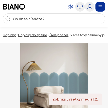
Preskočiť navigáciu, prejsť na obsah
Vstup pre vyhľadávanie
Preskočiť obsah, prejsť na pätu
Doplnky
Doplnky do spálne
Čelá postelí
Zamatový čalúnený pan
Zobraziť všetky médiá (2)