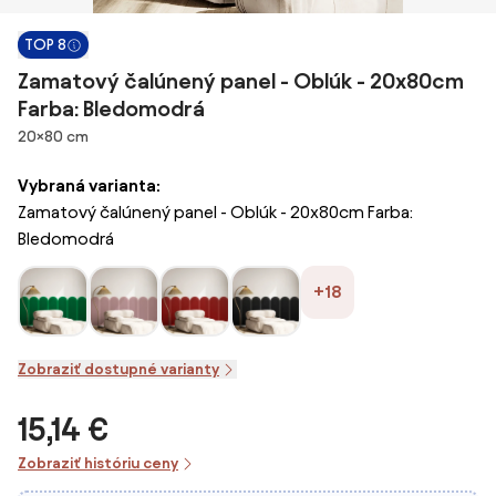
TOP 8
Zamatový čalúnený panel - Oblúk - 20x80cm
Farba: Bledomodrá
Rozmery
20×80 cm
Vybraná varianta:
Zamatový čalúnený panel - Oblúk - 20x80cm Farba:
Bledomodrá
+18
Zobraziť dostupné varianty
15,14 €
Zobraziť históriu ceny