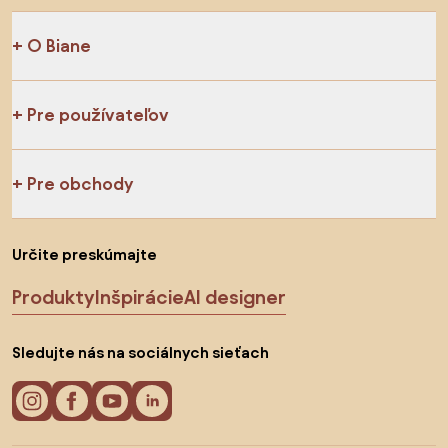
O Biane
Pre používateľov
Pre obchody
Určite preskúmajte
Produkty
Inšpirácie
AI designer
Sledujte nás na sociálnych sieťach