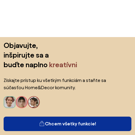
Preskočiť pätu, prejsť na začiatok stránky
Objavujte,
inšpirujte sa a
buďte naplno
kreatívni
Získajte prístup ku všetkým funkciám a staňte sa
súčasťou Home&Decor komunity.
Chcem všetky funkcie!