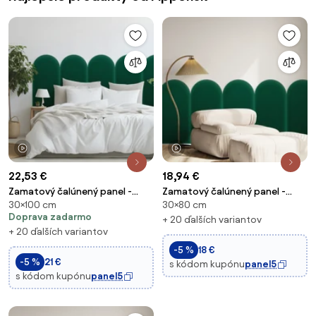
1 video
1 video
22,53 €
18,94 €
Zamatový čalúnený panel -
Zamatový čalúnený panel -
30×100 cm
30×80 cm
Oblúk - 30x100cm Farba:
Oblúk - 30x80cm Farba:
Doprava zadarmo
Fľaškovozelená
Fľaškovozelená
+ 20 ďalších variantov
+ 20 ďalších variantov
-5 %
18 €
-5 %
21 €
s kódom kupónu
panel5
s kódom kupónu
panel5