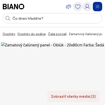
Preskočiť navigáciu, prejsť na obsah
Vstup pre vyhľadávanie
Preskočiť obsah, prejsť na pätu
Doplnky
Doplnky do spálne
Čelá postelí
Zamatový čalúnený pane
Zobraziť všetky médiá (2)