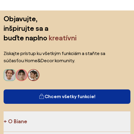
Preskočiť pätu, prejsť na začiatok stránky
Objavujte,
inšpirujte sa a
buďte naplno
kreatívni
Získajte prístup ku všetkým funkciám a staňte sa
súčasťou Home&Decor komunity.
Chcem všetky funkcie!
O Biane