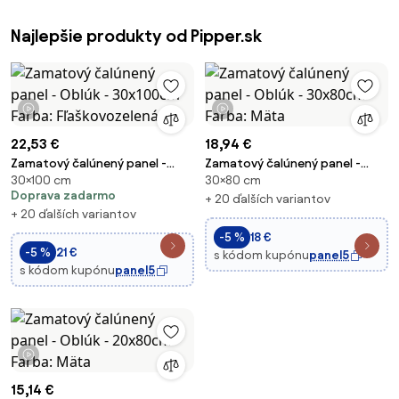
Najlepšie produkty od Pipper.sk
1 video
1 video
22,53 €
18,94 €
Zamatový čalúnený panel -
Zamatový čalúnený panel -
30×100 cm
30×80 cm
Oblúk - 30x100cm Farba:
Oblúk - 30x80cm Farba: Mäta
Doprava zadarmo
Fľaškovozelená
+ 20 ďalších variantov
+ 20 ďalších variantov
-5 %
18 €
-5 %
21 €
s kódom kupónu
panel5
s kódom kupónu
panel5
1 video
15,14 €