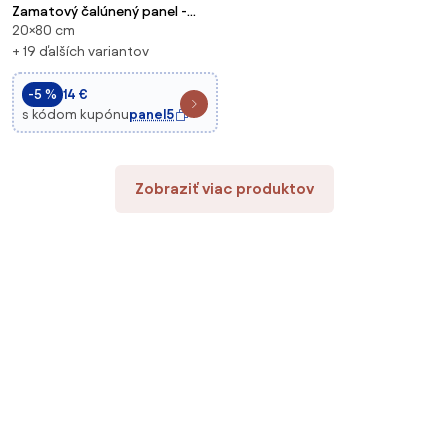
Zamatový čalúnený panel -
20×80 cm
Oblúk - 20x80cm Farba: Mäta
+ 19 ďalších variantov
-5 %
14 €
s kódom kupónu
panel5
Zobraziť viac produktov