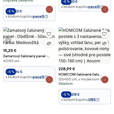
Doprava zadarmo
-5 %
13 €
s kódom kupónu
panel5
-5 %
21 €
s kódom kupónu
panel5
1 video
15,25 €
Zamatový čalúnený panel -
40×50 cm
Obdĺžnik - 50x40cm Farba:
Medovožltá
228,99 €
-5 %
14 €
HOMCOM čalúnené čelo
s kódom kupónu
panel5
126×160 cm, v modernom štýle
postele s 3 nastaveniami výšky,
Skladom
vzhľad ľanu, penové
polstrovanie, kovové nohy —
-5 %
218 €
sivé (vhodné pre postele 150–
s kódom kupónu
UNI5
160 cm) | Aosom