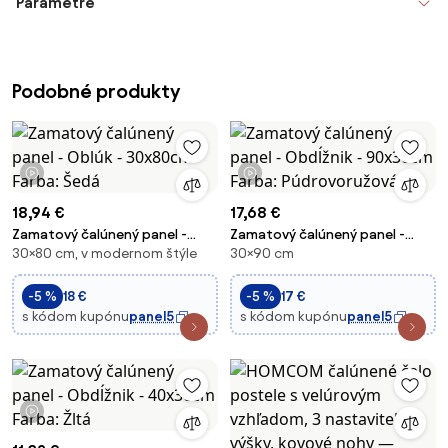
Parametre
Podobné produkty
1 video
1 video
18,94 €
17,68 €
Zamatový čalúnený panel -
Zamatový čalúnený panel -
30×80 cm, v modernom štýle
30×90 cm
Oblúk - 30x80cm Farba: Šedá
Obdĺžnik - 90x30cm Farba:
Púdrovoružová
-5 %
18 €
-5 %
17 €
s kódom kupónu
panel5
s kódom kupónu
panel5
1 video