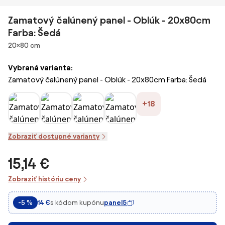
Zamatový čalúnený panel - Oblúk - 20x80cm
Farba: Šedá
Rozmery
20×80 cm
Vybraná varianta:
Zamatový čalúnený panel - Oblúk - 20x80cm Farba: Šedá
+18
Zobraziť dostupné varianty
15,14 €
Zobraziť históriu ceny
s kódom kupónu
panel5
-5 %
14 €