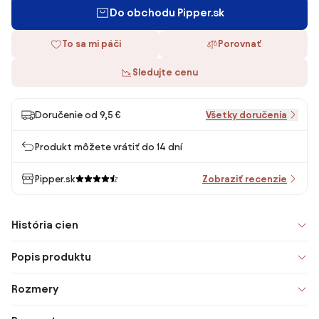
Do obchodu Pipper.sk
To sa mi páči
Porovnať
Sledujte cenu
Doručenie od 9,5 €
Všetky doručenia
Produkt môžete vrátiť do 14 dní
Pipper.sk
Zobraziť recenzie
História cien
Popis produktu
Rozmery