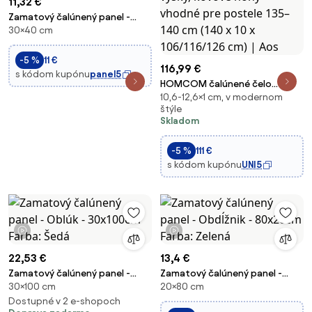
11,32 €
Zamatový čalúnený panel -
30×40 cm
Obdĺžnik - 40x30cm Farba: Žltá
-5 %
11 €
116,99 €
s kódom kupónu
panel5
HOMCOM čalúnené čelo
10,6-12,6×1 cm, v modernom
postele s velúrovým vzhľadom,
štýle
3 nastaviteľné výšky, kovové
Skladom
nohy — vhodné pre postele
135–140 cm (140 x 10 x
-5 %
111 €
106/116/126 cm) | Aos
s kódom kupónu
UNI5
1 video
1 video
22,53 €
13,4 €
Zamatový čalúnený panel -
Zamatový čalúnený panel -
30×100 cm
20×80 cm
Oblúk - 30x100cm Farba: Šedá
Obdĺžnik - 80x20cm Farba:
Dostupné v 2 e-shopoch
Zelená