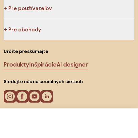
Pre používateľov
Pre obchody
Určite preskúmajte
Produkty
Inšpirácie
AI designer
Sledujte nás na sociálnych sieťach
15,14 €
Do obchodu
Cookies
Zásady ochrany osobných údajov
Podmienky používania