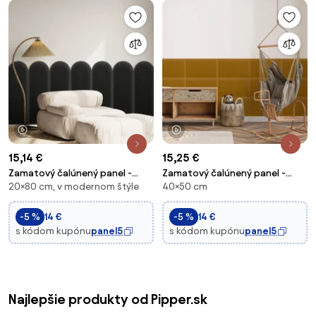
1 video
1 video
15,14 €
15,25 €
Zamatový čalúnený panel -
Zamatový čalúnený panel -
20×80 cm, v modernom štýle
40×50 cm
Oblúk - 20x80cm Farba: Čierna
Obdĺžnik - 50x40cm Farba:
Medovožltá
-5 %
14 €
-5 %
14 €
s kódom kupónu
panel5
s kódom kupónu
panel5
Najlepšie produkty od Pipper.sk