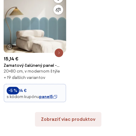
1 video
15,14 €
Zamatový čalúnený panel -
20×80 cm, v modernom štýle
Oblúk - 20x80cm Farba:
Bledomodrá
+ 19 ďalších variantov
-5 %
14 €
s kódom kupónu
panel5
Zobraziť viac produktov