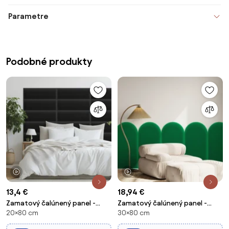
Parametre
Podobné produkty
1 video
1 video
13,4 €
18,94 €
Zamatový čalúnený panel -
Zamatový čalúnený panel -
20×80 cm
30×80 cm
Obdĺžnik - 80x20cm Farba:
Oblúk - 30x80cm Farba: Zelená
Čierna