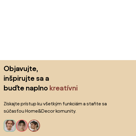
Preskočiť pätu, prejsť na začiatok stránky
Objavujte,
inšpirujte sa a
buďte naplno
kreatívni
Získajte prístup ku všetkým funkciám a staňte sa
súčasťou Home&Decor komunity.