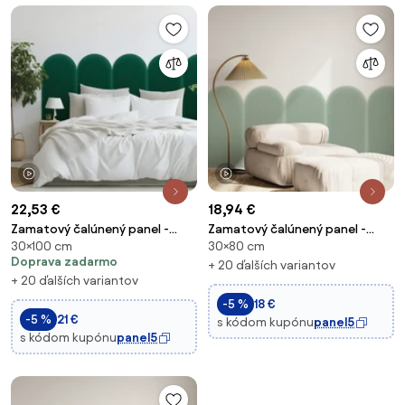
1 video
1 video
22,53 €
18,94 €
Zamatový čalúnený panel -
Zamatový čalúnený panel -
30×100 cm
30×80 cm
Oblúk - 30x100cm Farba:
Oblúk - 30x80cm Farba: Mäta
Doprava zadarmo
Fľaškovozelená
+ 20 ďalších variantov
+ 20 ďalších variantov
-5 %
18 €
-5 %
21 €
s kódom kupónu
panel5
s kódom kupónu
panel5