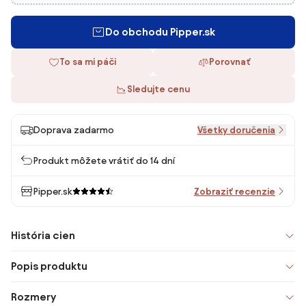
Do obchodu Pipper.sk
To sa mi páči
Porovnať
Sledujte cenu
Doprava zadarmo
Všetky doručenia
Produkt môžete vrátiť do 14 dní
Pipper.sk
Zobraziť recenzie
História cien
Popis produktu
Rozmery