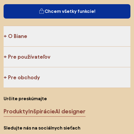
Chcem všetky funkcie!
O Biane
Pre používateľov
Pre obchody
Určite preskúmajte
Produkty
Inšpirácie
AI designer
Sledujte nás na sociálnych sieťach