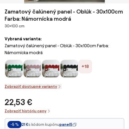
Zamatový čalúnený panel - Oblúk - 30x100cm
Farba: Námornícka modrá
Rozmery
30×100 cm
Vybraná varianta:
Zamatový čalúnený panel - Oblúk - 30x100cm Farba:
Námornícka modrá
+18
Zobraziť dostupné varianty
22,53 €
Zobraziť históriu ceny
s kódom kupónu
panel5
-5 %
21 €