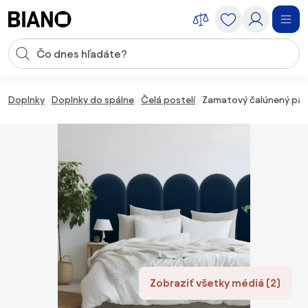
Preskočiť navigáciu, prejsť na obsah
Vstup pre vyhľadávanie
Preskočiť obsah, prejsť na pätu
Doplnky
Doplnky do spálne
Čelá postelí
Zamatový čalúnený pane
Zobraziť všetky médiá (2)