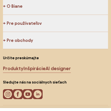
O Biane
Pre používateľov
Pre obchody
Určite preskúmajte
Produkty
Inšpirácie
AI designer
Sledujte nás na sociálnych sieťach