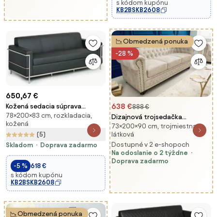
s kódom kupónu
KB2BSKB2608
Obmedzená ponuka
-28 %
650,67 €
638 €
Kožená sedacia súprava
888 €
78×200×83 cm, rozkladacia,
SENATOR, trojmiestna, čierna
Dizajnová trojsedačka
kožená
73×200×90 cm, trojmiestna,
Chesterfield 200 cm
látková
(5)
šampanský zamat
Dostupné v 2 e-shopoch
Skladom
Doprava zadarmo
Na odoslanie o 2 týždne
Doprava zadarmo
-5 %
618 €
s kódom kupónu
KB2BSKB2608
Obmedzená ponuka