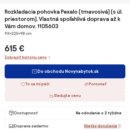
Rozkladacia pohovka Pexalo (tmavosivá) (s úl.
priestorom). Vlastná spoľahlivá doprava až k
Vám domov. 1105603
Rozmery
93×225×98 cm
615 €
Zobraziť históriu ceny
Do obchodu Novynabytok.sk
To sa mi páči
Porovnať
Sledujte cenu
Dostupnosť
Na odoslanie o 2 týždne
Doprava zadarmo
Všetky doručenia