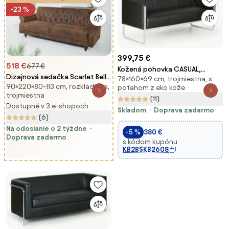
-23 %
399,75 €
518 €
677 €
Kožená pohovka CASUAL,
Dizajnová sedačka Scarlet Belle
78×160×69 cm, trojmiestna, s
trojmiestna, čierna
90×220×80-113 cm, rozkladacia,
II - 220 cm rozkladacia - antická
poťahom z eko kože
trojmiestna
hnedá
(11)
Dostupné v 3 e-shopoch
Skladom
Doprava zadarmo
(6)
Na odoslanie o 2 týždne
-5 %
380 €
Doprava zadarmo
s kódom kupónu
KB2BSKB2608