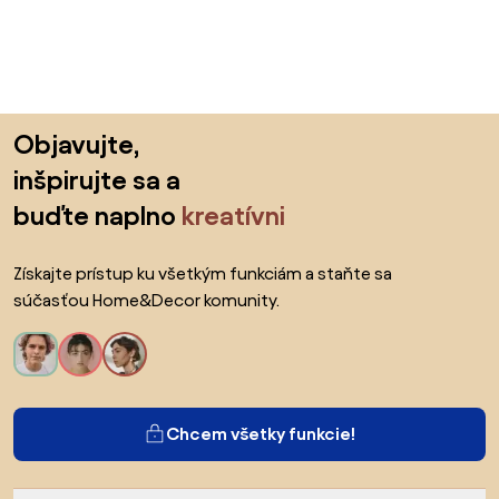
Preskočiť pätu, prejsť na začiatok stránky
Objavujte,
inšpirujte sa a
buďte naplno
kreatívni
Získajte prístup ku všetkým funkciám a staňte sa
súčasťou Home&Decor komunity.
Chcem všetky funkcie!