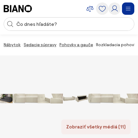
Preskočiť navigáciu, prejsť na obsah
Vstup pre vyhľadávanie
Preskočiť obsah, prejsť na pätu
Nábytok
Sedacie súpravy
Pohovky a gauče
Rozkladacia pohovka 
Zobraziť všetky médiá (11)