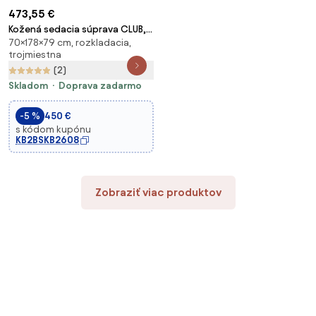
473,55 €
Kožená sedacia súprava CLUB,
70×178×79 cm, rozkladacia,
trojmiestna, čierna
trojmiestna
(2)
Skladom
Doprava zadarmo
-5 %
450 €
s kódom kupónu
KB2BSKB2608
Zobraziť viac produktov