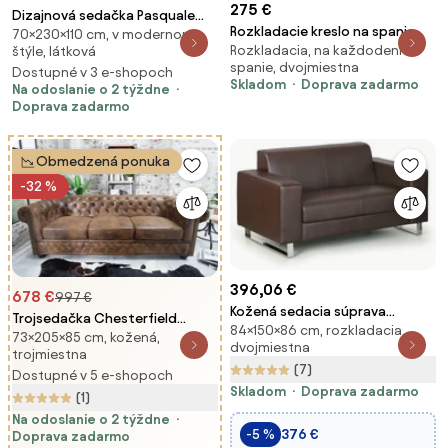
275 €
Dizajnová sedačka Pasquale
Rozkladacie kreslo na spanie
70×230×110 cm, v modernom
230 cm béžová
Rozkladacia, na každodenné
štýle, látková
MUSSO – americký typ, sivé
spanie, dvojmiestna
moderné
Dostupné v 3 e-shopoch
Skladom
Doprava zadarmo
Na odoslanie o 2 týždne
Doprava zadarmo
Obmedzená ponuka
-32 %
396,06 €
678 €
997 €
Kožená sedacia súprava
Trojsedačka Chesterfield
84×150×86 cm, rozkladacia,
PRIMATOR, dvojmiestna, hnedá
73×205×85 cm, kožená,
Vintage hnedá
dvojmiestna
trojmiestna
(7)
Dostupné v 5 e-shopoch
Skladom
Doprava zadarmo
(1)
Na odoslanie o 2 týždne
-5 %
376 €
Doprava zadarmo