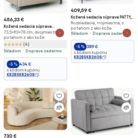
409,59 €
Kožená sedacia súprava PATTY,
456,33 €
Rozkladacia, trojmiestna, s
trojmiestna, hnedá
Kožená sedacia súprava
poťahom z eko kože
73,5×113×78 cm, dvojmiestna, s
BULLDOG, dvojmiestna, béžová
Skladom
Doprava zadarmo
poťahom z eko kože
(4)
-5 %
389 €
Skladom
Doprava zadarmo
s kódom kupónu
KB2BSKB2608
-5 %
434 €
s kódom kupónu
KB2BSKB2608
730 €