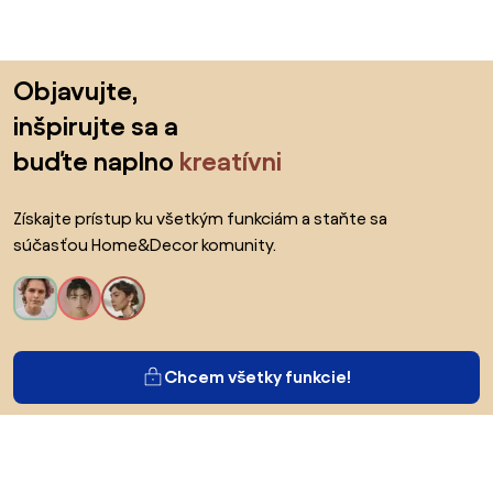
Preskočiť pätu, prejsť na začiatok stránky
Objavujte,
inšpirujte sa a
buďte naplno
kreatívni
Získajte prístup ku všetkým funkciám a staňte sa
súčasťou Home&Decor komunity.
Chcem všetky funkcie!
O Biane