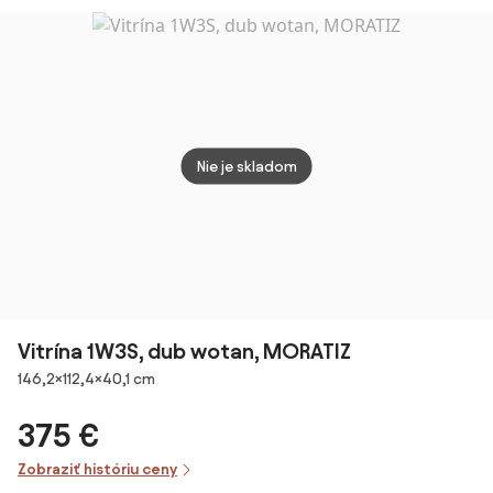
eukalyptus /
dub baltic dune
/ úchyty dub
prírodný
Nie je skladom
Vitrína 1W3S, dub wotan, MORATIZ
Rozmery
146,2×112,4×40,1 cm
375 €
Zobraziť históriu ceny