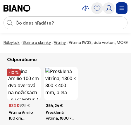
Preskočiť navigáciu, prejsť na obsah
Vstup pre vyhľadávanie
Preskočiť obsah, prejsť na pätu
Nábytok
Skrine a skrinky
Vitríny
Vitrína 1W3S, dub wotan, MORAT
Odporúčame
-10 %
833 €
925 €
354,24 €
Vitrína Amilio
Presklená
100 cm
vitrína, 1800 ×
dvojdverová na
800 × 400 mm,
nožičkách -
biela