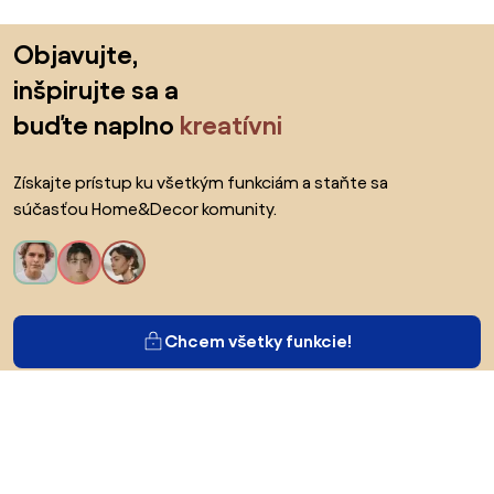
Preskočiť pätu, prejsť na začiatok stránky
Objavujte,
inšpirujte sa a
buďte naplno
kreatívni
Získajte prístup ku všetkým funkciám a staňte sa
súčasťou Home&Decor komunity.
Chcem všetky funkcie!
O Biane