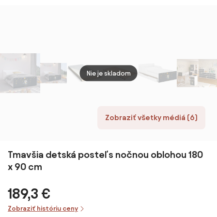
roštom,
úložným
- 200
Matrac: Bez
priestorom s
BIELA
matraca
roštom
120x200 cm
Cool – Meise
Möbel
Nie je skladom
Zobraziť všetky médiá (6)
Tmavšia detská posteľ s nočnou oblohou 180
x 90 cm
189,3 €
Zobraziť históriu ceny