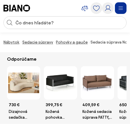
Preskočiť navigáciu, prejsť na obsah
Vstup pre vyhľadávanie
Preskočiť obsah, prejsť na pätu
Nábytok
Sedacie súpravy
Pohovky a gauče
Sedacia súprava Notr
Odporúčame
730 €
399,75 €
409,59 €
650,
Dizajnová
Kožená
Kožená sedacia
Kožen
sedačka
pohovka
súprava PATTY,
súpr
Pasquale 230
CASUAL,
trojmiestna,
SENA
cm béžová
trojmiestna,
hnedá
trojm