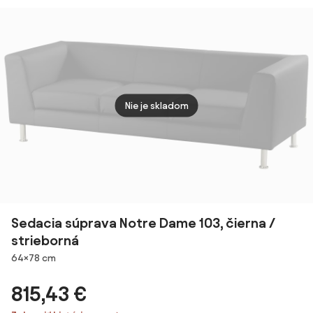
čierna
čiern
Nie je skladom
Sedacia súprava Notre Dame 103, čierna /
strieborná
Rozmery
64×78 cm
815,43 €