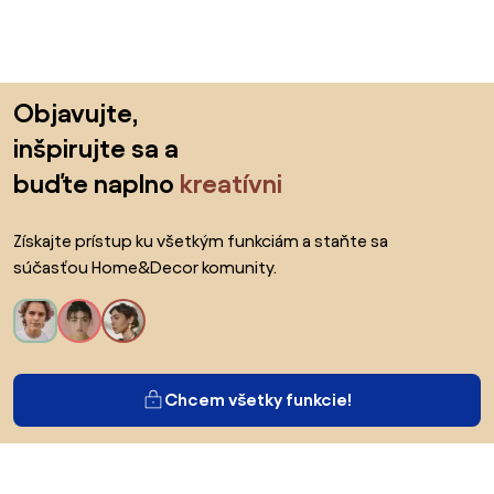
Preskočiť pätu, prejsť na začiatok stránky
Objavujte,
inšpirujte sa a
buďte naplno
kreatívni
Získajte prístup ku všetkým funkciám a staňte sa
súčasťou Home&Decor komunity.
Chcem všetky funkcie!
O Biane