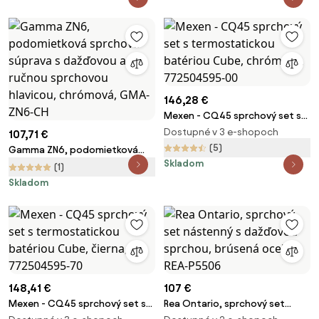
čierna matná, REA-P4100
medená matná, REA-P5650
146,28 €
Mexen - CQ45 sprchový set s
termostatickou batériou
Dostupné v 3 e-shopoch
107,71 €
Cube, chrómová, 772504595-
(5)
Gamma ZN6, podomietková
00
Skladom
sprchová súprava s dažďovou
(1)
a ručnou sprchovou hlavicou,
Skladom
chrómová, GMA-ZN6-CH
148,41 €
107 €
Mexen - CQ45 sprchový set s
Rea Ontario, sprchový set
termostatickou batériou
nástenný s dažďovou sprchou,