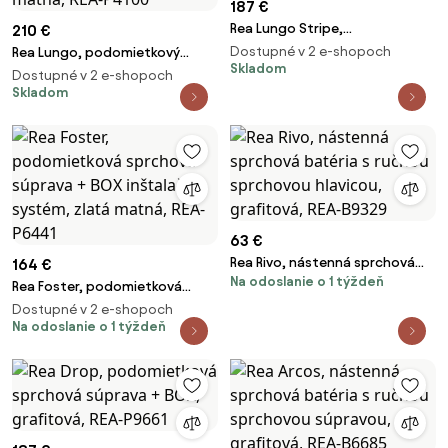
187 €
Rea Lungo Stripe,
210 €
podomietková sprchová
Dostupné v 2 e-shopoch
Rea Lungo, podomietkový
súprava + BOX, zlatá matná,
Skladom
sprchový set s dažďovou
Dostupné v 2 e-shopoch
REA-P9492
hlavovou a ručnou sprchou,
Skladom
čierna matná, REA-P4100
63 €
Rea Rivo, nástenná sprchová
164 €
Na odoslanie o 1 týždeň
batéria s ručnou sprchovou
Rea Foster, podomietková
hlavicou, grafitová, REA-B9329
sprchová súprava + BOX
Dostupné v 2 e-shopoch
inštalačný systém, zlatá
Na odoslanie o 1 týždeň
matná, REA-P6441