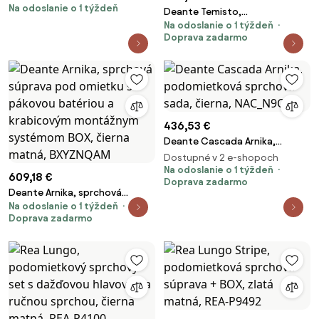
Na odoslanie o 1 týždeň
batéria s ručnou sprchovou
Deante Temisto,
súpravou, čierna matná, REA-
Na odoslanie o 1 týždeň
podomietková sprchová
B9327
Doprava zadarmo
súprava s ručnou a hlavovou
sprchou, čierna matná, DEA-
NAC_N9QT
436,53 €
Deante Cascada Arnika,
podomietková sprchová sada,
Dostupné v 2 e-shopoch
čierna, NAC_N9QP
Na odoslanie o 1 týždeň
609,18 €
Doprava zadarmo
Deante Arnika, sprchová
Na odoslanie o 1 týždeň
súprava pod omietku s
Doprava zadarmo
pákovou batériou a krabicovým
montážnym systémom BOX,
čierna matná, BXYZNQAM