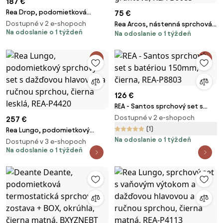
187 €
Rea Drop, podomietková
75 €
sprchová súprava + BOX,
Dostupné v 2 e-shopoch
Rea Arcos, nástenná sprchová
grafitová, REA-P9661
Na odoslanie o 1 týždeň
Na odoslanie o 1 týždeň
batéria s ručnou sprchovou
súpravou, grafitová, REA-B6685
126 €
REA - Santos sprchový set s
batériou 150mm, čierna, REA-
Dostupné v 2 e-shopoch
257 €
P8803
(1)
Rea Lungo, podomietkový
Na odoslanie o 1 týždeň
sprchový set s dažďovou
Dostupné v 3 e-shopoch
hlavovou a ručnou sprchou,
Na odoslanie o 1 týždeň
čierna lesklá, REA-P4420