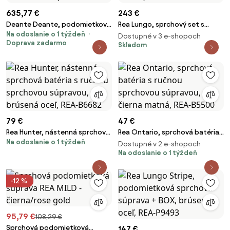
635,77 €
243 €
Deante Deante, podomietková
Rea Lungo, sprchový set s
Na odoslanie o 1 týždeň
termostatická sprchová
vaňovým výtokom a dažďovou
Dostupné v 3 e-shopoch
Doprava zadarmo
zostava + BOX, okrúhla, čierna
hlavovou a ručnou sprchou,
Skladom
matná, BXYZNEBT
čierna matná, REA-P4113
79 €
47 €
Rea Hunter, nástenná sprchová
Rea Ontario, sprchová batéria
Na odoslanie o 1 týždeň
batéria s ručnou sprchovou
s ručnou sprchovou súpravou,
Dostupné v 2 e-shopoch
súpravou, brúsená oceľ, REA-
čierna matná, REA-B5500
Na odoslanie o 1 týždeň
B6682
-12 %
95,79 €
108,29 €
Sprchová podomietková
147 €