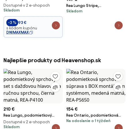
súprava REA MILD - čierna/rose
Dostupné v 2 e-shopoch
Rea Lungo Stripe,
gold
Skladom
Skladom
podomietková sprchová
súprava + BOX, brúsená oceľ,
-3 %
93 €
REA-P9493
s kódom kupónu
DNIMAXMAX
Najlepšie produkty od Heavenshop.sk
210 €
154 €
Rea Lungo, podomietkový
Rea Ontario, podomietková
Na odoslanie o 1 týždeň
sprchový set s dažďovou
sprchová súprava s BOX
Dostupné v 2 e-shopoch
hlavovou a ručnou sprchou,
Skladom
montážnym systémom,