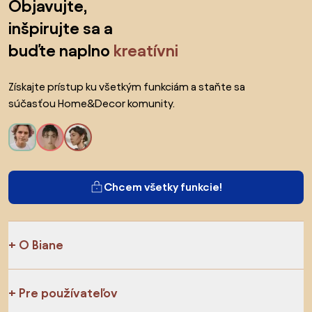
Objavujte,
inšpirujte sa a
buďte naplno
kreatívni
Získajte prístup ku všetkým funkciám a staňte sa
súčasťou Home&Decor komunity.
Chcem všetky funkcie!
O Biane
Pre používateľov