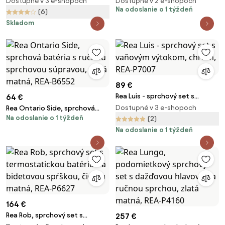
Dostupné v 3 e-shopoch
Dostupné v 2 e-shopoch
Cube, čierna, 772504595-70
brúsená oceľ, REA-P5506
Na odoslanie o 1 týždeň
(6)
Skladom
89 €
Rea Luis - sprchový set s
64 €
vaňovým výtokom, chróm, REA-
Dostupné v 3 e-shopoch
Rea Ontario Side, sprchová
P7007
Na odoslanie o 1 týždeň
batéria s ručnou sprchovou
(2)
súpravou, zlatá matná, REA-
Na odoslanie o 1 týždeň
B6552
164 €
Rea Rob, sprchový set s
257 €