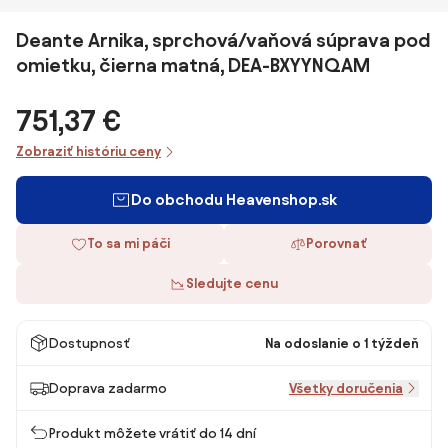
Deante Arnika, sprchová/vaňová súprava pod
omietku, čierna matná, DEA-BXYYNQAM
751,37 €
Zobraziť históriu ceny
Do obchodu Heavenshop.sk
To sa mi páči
Porovnať
Sledujte cenu
Dostupnosť
Na odoslanie o 1 týždeň
Doprava zadarmo
Všetky doručenia
Produkt môžete vrátiť do 14 dní