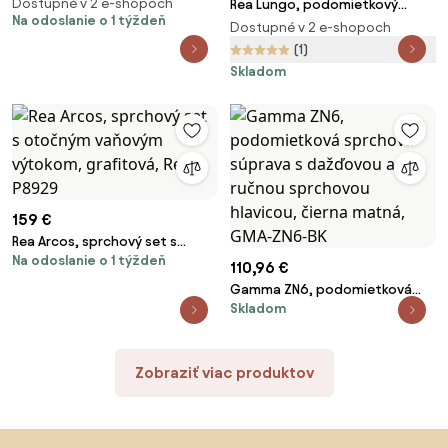
termostatickou batériou a
Dostupné v 2 e-shopoch
Rea Lungo, podomietkový
bidetovou spŕškou, čierna
Na odoslanie o 1 týždeň
sprchový set s dažďovou
Dostupné v 2 e-shopoch
matná, REA-P6627
hlavovou a ručnou sprchou,
(1)
zlatá matná, REA-P4160
Skladom
159 €
Rea Arcos, sprchový set s
Na odoslanie o 1 týždeň
otočným vaňovým výtokom,
110,96 €
grafitová, Rea-P8929
Gamma ZN6, podomietková
Skladom
sprchová súprava s dažďovou
a ručnou sprchovou hlavicou,
čierna matná, GMA-ZN6-BK
Zobraziť viac produktov
Preskočiť pätu, prejsť na začiatok stránky