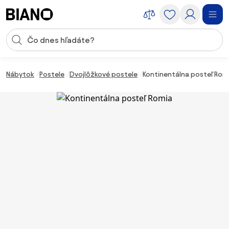
Preskočiť navigáciu, prejsť na obsah
Vstup pre vyhľadávanie
Preskočiť obsah, prejsť na pätu
Nábytok
Postele
Dvojlôžkové postele
Kontinentálna posteľ Rom