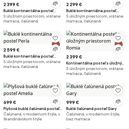
2 399 €
2 299 €
Buklé kontinentálna posteľ
Buklé kontinentálna posteľ
S úložným priestorom, vrátane
S úložným priestorom, vrátane
Perla
Perla
matraca, čalúnená
matraca, čalúnená
2 599 €
Buklé kontinentálna posteľ
2 399 €
S úložným priestorom, vrátane
Perla
Kontinentálna posteľ s úložným
matraca, čalúnená
S úložným priestorom, vrátane
priestorom Romia
matraca, čalúnená
699 €
999 €
Plyšová buklé čalúnená posteľ
Buklé čalúnená posteľ Gary
Čalúnená, v modernom štýle, v
Čalúnená, v modernom štýle,
Amelia
škandinávskom štýle
bez matraca