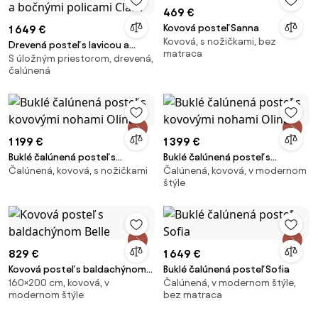
469 €
Kovová posteľ Sanna
1 649 €
Kovová, s nožičkami, bez
Drevená posteľ s lavicou a
matraca
S úložným priestorom, drevená,
bočnými policami Clark
čalúnená
1 199 €
1 399 €
Buklé čalúnená posteľ s
Buklé čalúnená posteľ s
Čalúnená, kovová, s nožičkami
Čalúnená, kovová, v modernom
kovovými nohami Olina
kovovými nohami Olina
štýle
829 €
1 649 €
Kovová posteľ s baldachýnom
Buklé čalúnená posteľ Sofia
160×200 cm, kovová, v
Čalúnená, v modernom štýle,
Belle
modernom štýle
bez matraca