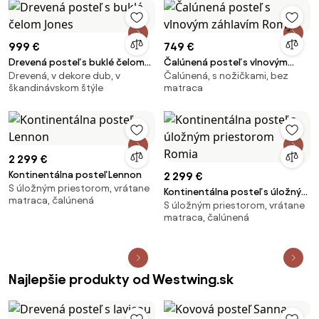
999 €
749 €
Drevená posteľ s buklé čelom
Čalúnená posteľ s vlnovým
Drevená, v dekore dub, v
Čalúnená, s nožičkami, bez
Jones
záhlavím Romy
škandinávskom štýle
matraca
2 299 €
Kontinentálna posteľ Lennon
2 299 €
S úložným priestorom, vrátane
Kontinentálna posteľ s úložným
matraca, čalúnená
S úložným priestorom, vrátane
priestorom Romia
matraca, čalúnená
Najlepšie produkty od Westwing.sk