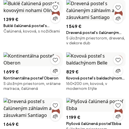
1 399 €
Buklé čalúnená posteľ s
1 549 €
Čalúnená, kovová, s nožičkami
kovovými nohami Olina
Drevená posteľ s čalúneným
S úložným priestorom, drevená,
záhlavím a zásuvkami Santiago
v dekore dub
1 699 €
829 €
Kontinentálna posteľ Oberon
Kovová posteľ s baldachýnom
S úložným priestorom, vrátane
160×200 cm, kovová, v
Belle
matraca, čalúnená
modernom štýle
1 199 €
Plyšová čalúnená posteľ Ebba
1 649 €