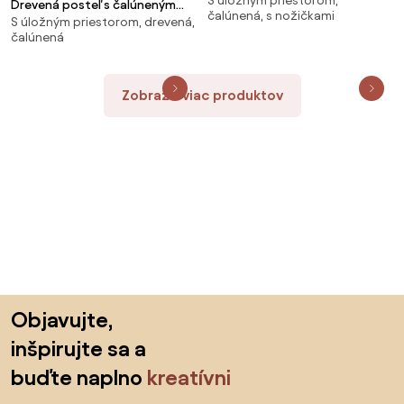
S úložným priestorom,
Drevená posteľ s čalúneným
čalúnená, s nožičkami
S úložným priestorom, drevená,
záhlavím a zásuvkami Santiago
čalúnená
Zobraziť viac produktov
Preskočiť pätu, prejsť na začiatok stránky
Objavujte,
inšpirujte sa a
buďte naplno
kreatívni