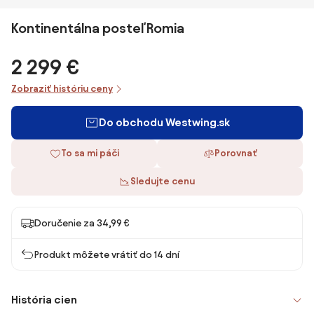
Kontinentálna posteľ Romia
2 299 €
Zobraziť históriu ceny
Do obchodu Westwing.sk
To sa mi páči
Porovnať
Sledujte cenu
Doručenie za 34,99 €
Produkt môžete vrátiť do 14 dní
História cien