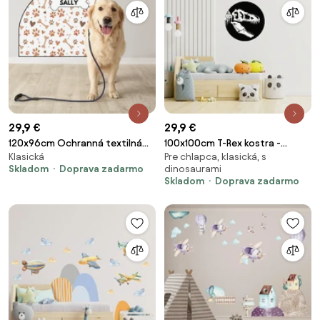
29,9 €
29,9 €
120x96cm Ochranná textilná
100x100cm T-Rex kostra -
Klasická
Pre chlapca, klasická, s
nálepka na stenu - Oblúk -
textilná nálepka na stenu
Skladom
Doprava zadarmo
dinosaurami
Labky Veľkosť: 83x60cm, Motív:
Veľkosť: 60 cm
Skladom
Doprava zadarmo
s menom