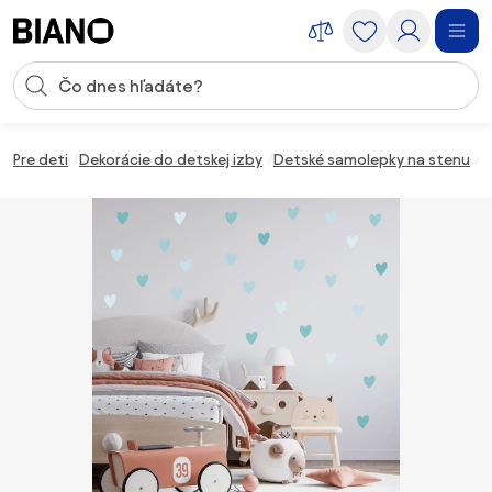
Preskočiť navigáciu, prejsť na obsah
Vstup pre vyhľadávanie
Preskočiť obsah, prejsť na pätu
Pre deti
Dekorácie do detskej izby
Detské samolepky na stenu
6