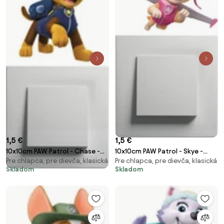
1,5 €
1,5 €
10x10cm PAW Patrol - Chase -
10x10cm PAW Patrol - Skye -
Pre chlapca, pre dievča, klasická
Pre chlapca, pre dievča, klasická
nálepka nad vypínač
nálepka nad vypínač
Skladom
Skladom