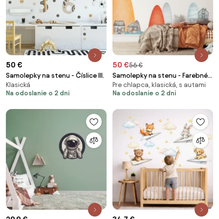
50 €
50 €
56 €
Samolepky na stenu - Číslice III.
Samolepky na stenu - Farebné
Klasická
Pre chlapca, klasická, s autami
lietadlá nad kopcami
Na odoslanie o 2 dni
Na odoslanie o 2 dni