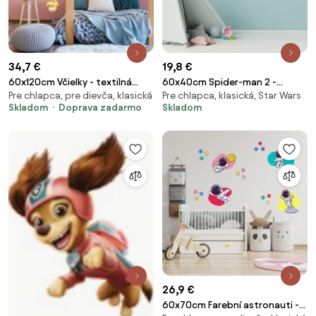
34,7 €
19,8 €
60x120cm Včielky - textilná
60x40cm Spider-man 2 -
Pre chlapca, pre dievča, klasická
Pre chlapca, klasická, Star Wars
nálepka na stenu
nálepka na stenu
Skladom
Doprava zadarmo
Skladom
26,9 €
60x70cm Farební astronauti -