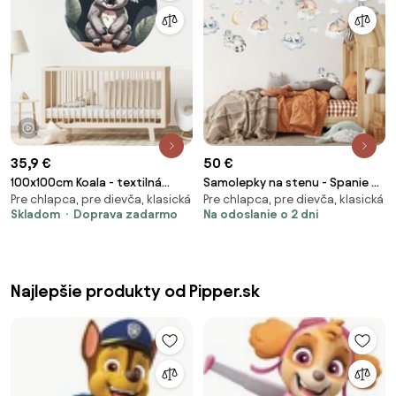
1 video
35,9 €
50 €
100x100cm Koala - textilná
Samolepky na stenu - Spanie na
Pre chlapca, pre dievča, klasická
Pre chlapca, pre dievča, klasická
nálepka na stenu Veľkosť: 100
obláčiku
Skladom
Doprava zadarmo
Na odoslanie o 2 dni
cm
Najlepšie produkty od Pipper.sk