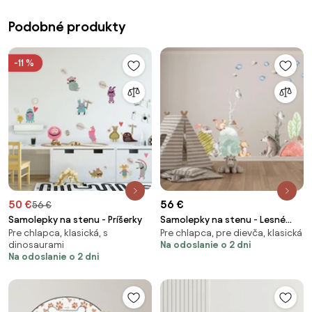
Podobné produkty
-11 %
50 €
56 €
56 €
Samolepky na stenu - Príšerky
Samolepky na stenu - Lesné
Pre chlapca, klasická, s
Pre chlapca, pre dievča, klasická
zvieratká
dinosaurami
Na odoslanie o 2 dni
Na odoslanie o 2 dni