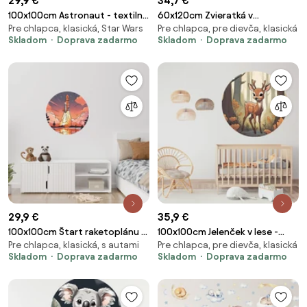
29,9 €
34,7 €
100x100cm Astronaut - textilná
60x120cm Zvieratká v
Pre chlapca, klasická, Star Wars
Pre chlapca, pre dievča, klasická
nálepka na stenu Veľkosť: 60
papierových lietadielkach -
Skladom
Doprava zadarmo
Skladom
Doprava zadarmo
cm
textilná nálepka na stenu
29,9 €
35,9 €
100x100cm Štart raketoplánu -
100x100cm Jelenček v lese -
Pre chlapca, klasická, s autami
Pre chlapca, pre dievča, klasická
textilná nálepka na stenu
textilná nálepka na stenu
Skladom
Doprava zadarmo
Skladom
Doprava zadarmo
Veľkosť: 60 cm
Veľkosť: 100 cm