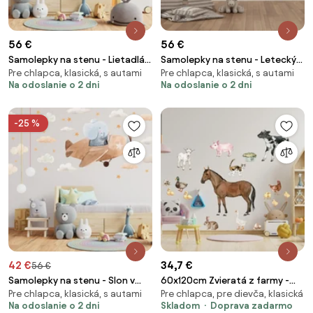
56 €
56 €
Samolepky na stenu - Lietadlá,
Samolepky na stenu - Letecký
Pre chlapca, klasická, s autami
Pre chlapca, klasická, s autami
vrtuľník a vzducholoď
deň
Na odoslanie o 2 dni
Na odoslanie o 2 dni
-25 %
42 €
34,7 €
56 €
Samolepky na stenu - Slon v
60x120cm Zvieratá z farmy -
Pre chlapca, klasická, s autami
Pre chlapca, pre dievča, klasická
lietadle
textilná nálepka na stenu
Na odoslanie o 2 dni
Skladom
Doprava zadarmo