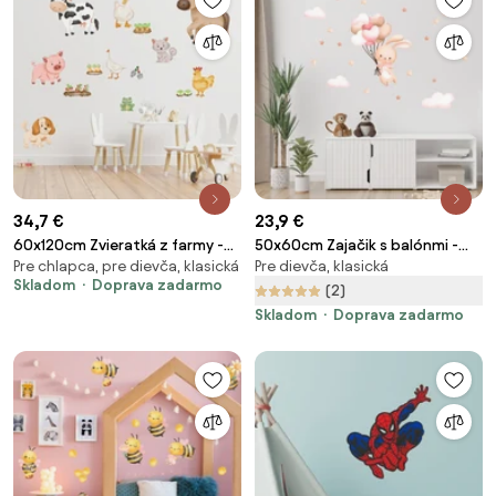
34,7 €
23,9 €
60x120cm Zvieratká z farmy -
50x60cm Zajačik s balónmi -
Pre chlapca, pre dievča, klasická
Pre dievča, klasická
textilná nálepka na stenu
ružová - textilná nálepka na
Skladom
Doprava zadarmo
stenu
(2)
Skladom
Doprava zadarmo