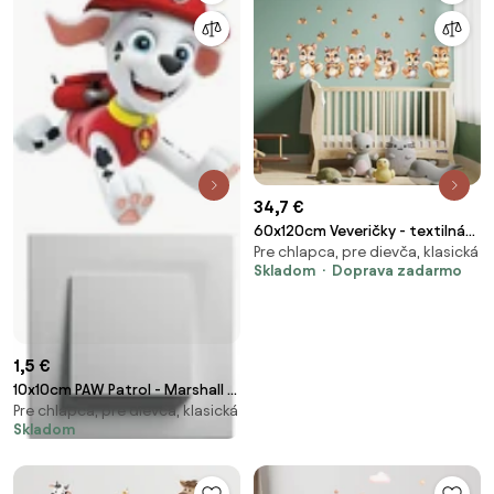
34,7 €
60x120cm Veveričky - textilná
Pre chlapca, pre dievča, klasická
nálepka na stenu
Skladom
Doprava zadarmo
1,5 €
10x10cm PAW Patrol - Marshall -
Pre chlapca, pre dievča, klasická
nálepka nad vypínač
Skladom