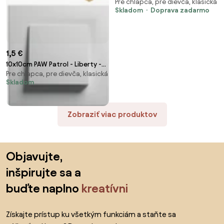
Pre chlapca, pre dievča, klasická
textilná nálepka na stenu
Skladom
Doprava zadarmo
1,5 €
10x10cm PAW Patrol - Liberty -
Pre chlapca, pre dievča, klasická
nálepka nad vypínač
Skladom
Zobraziť viac produktov
Preskočiť pätu, prejsť na začiatok stránky
Objavujte,
inšpirujte sa a
buďte naplno
kreatívni
Získajte prístup ku všetkým funkciám a staňte sa