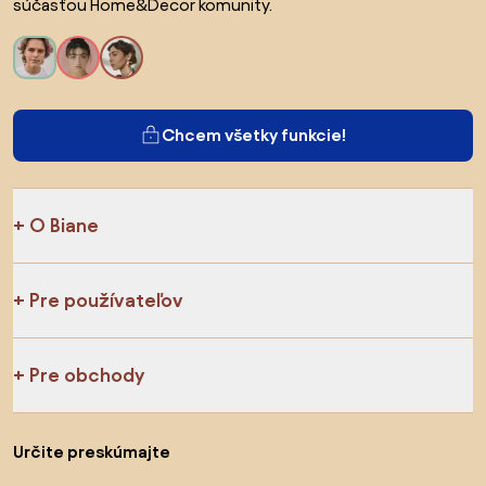
súčasťou Home&Decor komunity.
Chcem všetky funkcie!
O Biane
Pre používateľov
Pre obchody
Určite preskúmajte