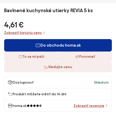
Bavlnené kuchynské utierky REVIA 5 ks
4,61 €
Zobraziť históriu ceny
Do obchodu homa.sk
To sa mi páči
Porovnať
Sledujte cenu
Dostupnosť
Skladom
Produkt môžete vrátiť do 14 dní
homa.sk
Zobraziť recenzie