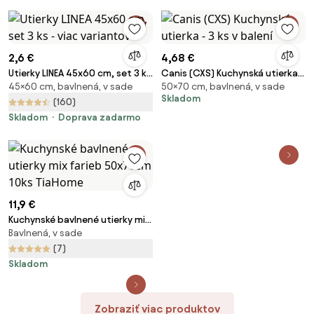
2,6 €
4,68 €
Utierky LINEA 45x60 cm, set 3 ks
Canis (CXS) Kuchynská utierka -
45×60 cm, bavlnená, v sade
50×70 cm, bavlnená, v sade
- viac variantov
3 ks v balení
Skladom
(160)
Skladom
Doprava zadarmo
11,9 €
Kuchynské bavlnené utierky mix
Bavlnená, v sade
farieb 50x70cm 10ks TiaHome
(7)
Skladom
Zobraziť viac produktov