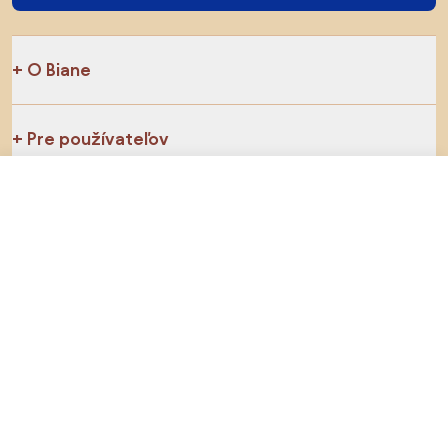
O Biane
Pre používateľov
4,61 €
Do obchodu
Pre obchody
Určite preskúmajte
Produkty
Inšpirácie
AI designer
Sledujte nás na sociálnych sieťach