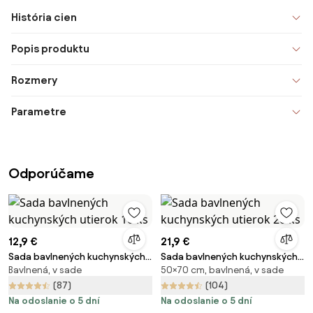
História cien
Popis produktu
Rozmery
Parametre
Odporúčame
12,9 €
21,9 €
Sada bavlnených kuchynských
Sada bavlnených kuchynských
Bavlnená, v sade
50×70 cm, bavlnená, v sade
utierok 10 ks
utierok 20 ks
(87)
(104)
Na odoslanie o 5 dní
Na odoslanie o 5 dní