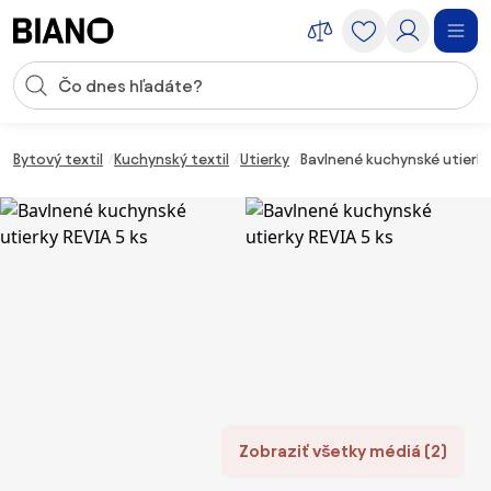
Preskočiť navigáciu, prejsť na obsah
Vstup pre vyhľadávanie
Preskočiť obsah, prejsť na pätu
Bytový textil
Kuchynský textil
Utierky
Bavlnené kuchynské utierky 
Zobraziť všetky médiá (2)