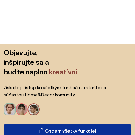
Preskočiť pätu, prejsť na začiatok stránky
Objavujte,
inšpirujte sa a
buďte naplno
kreatívni
Získajte prístup ku všetkým funkciám a staňte sa
súčasťou Home&Decor komunity.
Chcem všetky funkcie!