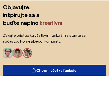
Preskočiť pätu, prejsť na začiatok stránky
Objavujte,
inšpirujte sa a
buďte naplno
kreatívni
Získajte prístup ku všetkým funkciám a staňte sa
súčasťou Home&Decor komunity.
Chcem všetky funkcie!
O Biane
Pre používateľov