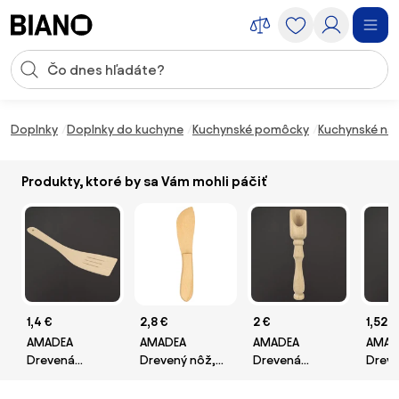
Preskočiť navigáciu, prejsť na obsah
Vstup pre vyhľadávanie
Preskočiť obsah, prejsť na pätu
Doplnky
Doplnky do kuchyne
Kuchynské pomôcky
Kuchynské nár
Produkty, ktoré by sa Vám mohli páčiť
1,4 €
2,8 €
2 €
1,52 €
AMADEA
AMADEA
AMADEA
AMAD
Drevená
Drevený nôž,
Drevená
Drev
obracačka
masívne drevo,
lopatka na
obrac
prehnutá s
dĺžka 20 cm
korenie,
masív