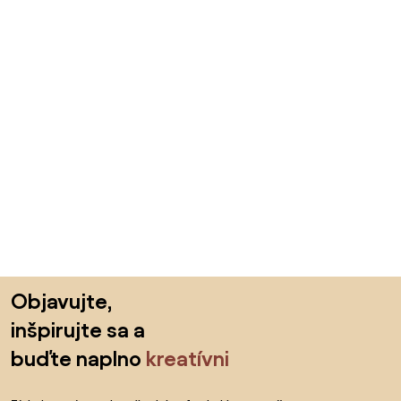
Preskočiť pätu, prejsť na začiatok stránky
Objavujte,
inšpirujte sa a
buďte naplno
kreatívni