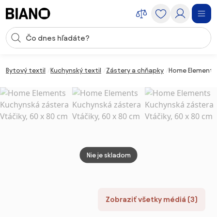
Preskočiť navigáciu, prejsť na obsah
Vstup pre vyhľadávanie
Preskočiť obsah, prejsť na pätu
Bytový textil
Kuchynský textil
Zástery a chňapky
Home Elements 
Nie je skladom
Zobraziť všetky médiá (3)