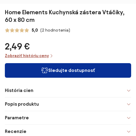
Home Elements Kuchynská zástera Vtáčiky,
60 x 80 cm
5,0
(2 hodnotenia)
2,49 €
Zobraziť históriu ceny
Sledujte dostupnosť
História cien
Popis produktu
Parametre
Recenzie