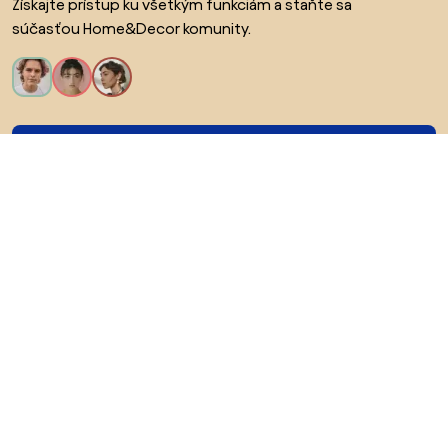
Získajte prístup ku všetkým funkciám a staňte sa
súčasťou Home&Decor komunity.
Chcem všetky funkcie!
O Biane
Pre používateľov
Pre obchody
Určite preskúmajte