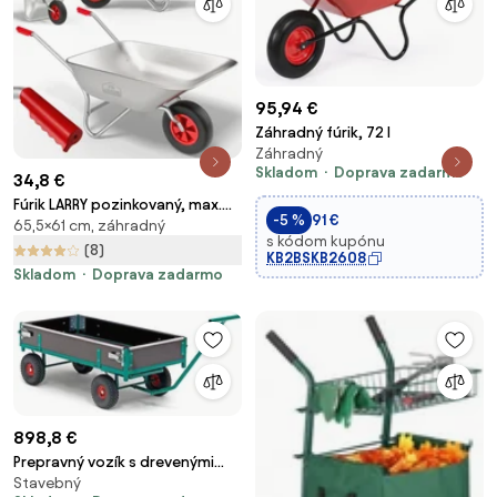
95,94 €
Záhradný fúrik, 72 l
Záhradný
Skladom
Doprava zadarmo
34,8 €
Fúrik LARRY pozinkovaný, max.
-5 %
91 €
65,5×61 cm, záhradný
kapacita 80l/100kg,
s kódom kupónu
strieborná/čierna Gardebruk
(8)
KB2BSKB2608
Skladom
Doprava zadarmo
898,8 €
Prepravný vozík s drevenými
Stavebný
bočnicami NIGEL, nosnosť 650