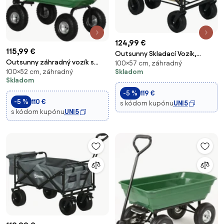
124,99 €
115,99 €
Outsunny Skladací Vozík,
Outsunny záhradný vozík s
100×57 cm, záhradný
Prepravný Kôš s Rukoväťou,
100×52 cm, záhradný
Skladom
oceľovým rámom a
Plážový Vozík, Záhradný Kôš s
Skladom
pneumatickými pneumatikami,
Taškou, max. 100 kg Nosnosť,
s mäkkou rukoväťou, nosnosť
-5 %
119 €
Oxford, Khaki | Aosom
-5 %
110 €
250 kg, 108x52x100 cm, Zelená |
s kódom kupónu
UNI5
s kódom kupónu
UNI5
Aosom