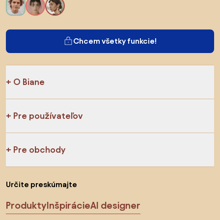
Chcem všetky funkcie!
O Biane
Pre používateľov
Pre obchody
Určite preskúmajte
Produkty
Inšpirácie
AI designer