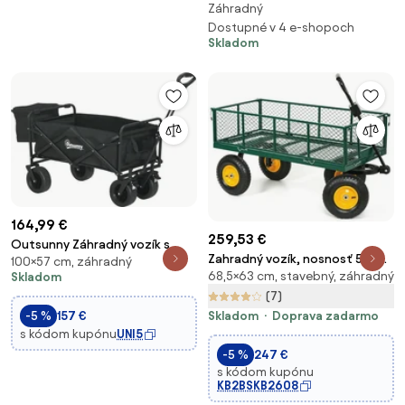
Záhradný
3v1 čierny
Dostupné v 4 e-shopoch
Skladom
164,99 €
259,53 €
Outsunny Záhradný vozík s
Zahradný vozík, nosnosť 500
100×57 cm, záhradný
odnímateľnou chladiacou
68,5×63 cm, stavebný, záhradný
Skladom
kg, 1380 x 630 x 685 mm
taškou – skladací plážový vozík
(7)
s nastaviteľnou dĺžkou a uhlom
-5 %
157 €
Skladom
Doprava zadarmo
rukoväte a taškou. Nosnosť 100
s kódom kupónu
UNI5
kg pre
-5 %
247 €
s kódom kupónu
KB2BSKB2608