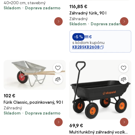
40×200 cm, stavebný
bočnicami NIGEL, nosnosť 650
116,85 €
Skladom
Doprava zadarmo
kg, 2000x1000x400 mm
Záhradný fúrik, 90 l
Záhradný
Skladom
Doprava zadarmo
-5 %
111 €
s kódom kupónu
KB2BSKB2608
102 €
Fúrik Classic, pozinkovaný, 90 l
Záhradný
Skladom
Doprava zadarmo
69,9 €
Multifunkčný záhradný vozík