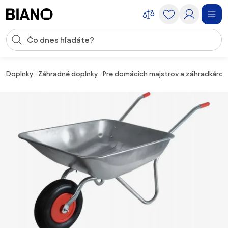
Preskočiť navigáciu, prejsť na obsah
Vstup pre vyhľadávanie
Preskočiť obsah, prejsť na pätu
Doplnky
Záhradné doplnky
Pre domácich majstrov a záhradkárov