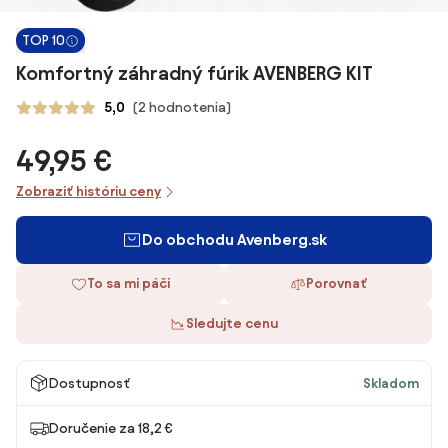
TOP 10
Komfortný záhradný fúrik AVENBERG KIT
5,0
(2 hodnotenia)
49,95 €
Zobraziť históriu ceny
Do obchodu Avenberg.sk
To sa mi páči
Porovnať
Sledujte cenu
Dostupnosť
Skladom
Doručenie za 18,2 €