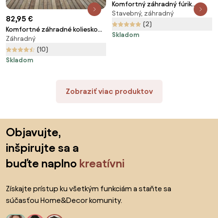
Komfortný záhradný fúrik
Stavebný, záhradný
AVENBERG KIT
82,95 €
(2)
Komfortné záhradné koliesko
Skladom
Záhradný
AVENBERG URSUS
(10)
Skladom
Zobraziť viac produktov
Preskočiť pätu, prejsť na začiatok stránky
Objavujte,
inšpirujte sa a
buďte naplno
kreatívni
Získajte prístup ku všetkým funkciám a staňte sa
súčasťou Home&Decor komunity.