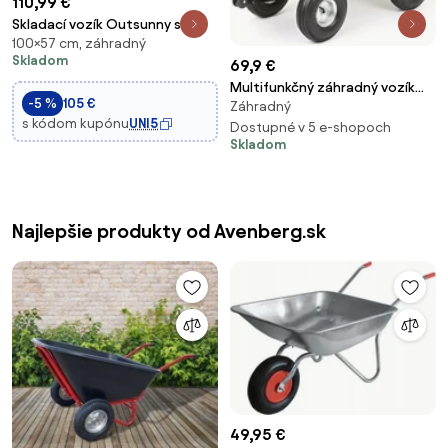
110,99 €
Skladací vozík Outsunny s
100×57 cm, záhradný
chladičom, plážový vozík s
Skladom
69,9 €
predlžovacou rukoväťou,
záhradný vozík s nosnosťou do
Multifunkčný záhradný vozík
-5 %
105 €
100 kg, Oxford, tmavo šedý |
Záhradný
3v1 zelený
s kódom kupónu
UNI5
Aosom
Dostupné v 5 e-shopoch
Skladom
Najlepšie produkty od Avenberg.sk
49,95 €