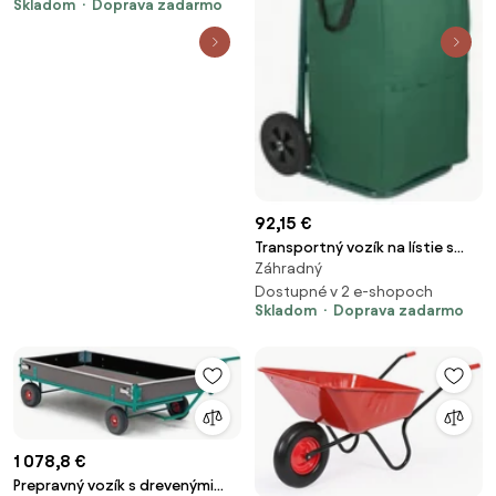
Skladom
Doprava zadarmo
kg, 1500x750 mm
92,15 €
Transportný vozík na lístie s
Záhradný
odkladacím priestorom
RD9543, 70 l
Dostupné v 2 e-shopoch
Skladom
Doprava zadarmo
1 078,8 €
Prepravný vozík s drevenými