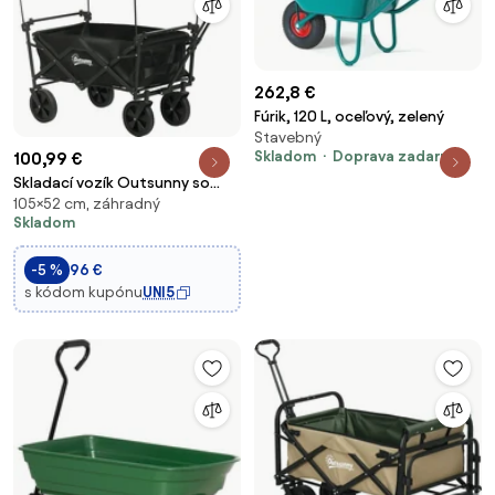
262,8 €
Fúrik, 120 L, oceľový, zelený
Stavebný
Skladom
Doprava zadarmo
100,99 €
Skladací vozík Outsunny so
105×52 cm, záhradný
slnečnou strechou, rukoväťou
Skladom
a nosnou taškou, s nosnosťou
až 100 kg, Oxford, čierna |
-5 %
96 €
Aosom
s kódom kupónu
UNI5