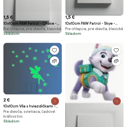
1,5 €
1,5 €
10x10cm PAW Patrol - Chase -
10x10cm PAW Patrol - Skye -
Pre chlapca, pre dievča, klasická
Pre chlapca, pre dievča, klasická
nálepka nad vypínač
nálepka nad vypínač
Skladom
Skladom
2 €
10x10cm Víla s hviezdičkami -
Pre dievča, svietiaca, Ľadové
fosforová nálepka nad vypínač
kráľovstvo
Skladom