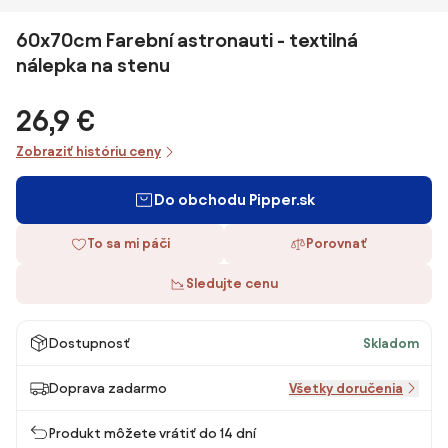
60x70cm Farební astronauti - textilná
nálepka na stenu
26,9 €
Zobraziť históriu ceny
Do obchodu Pipper.sk
To sa mi páči
Porovnať
Sledujte cenu
Dostupnosť
Skladom
Doprava zadarmo
Všetky doručenia
Produkt môžete vrátiť do 14 dní