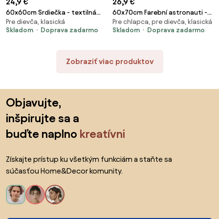
24,9 €
26,9 €
60x60cm Srdiečka - textilná
60x70cm Farební astronauti -
Pre dievča, klasická
Pre chlapca, pre dievča, klasická
nálepka na stenu Farba: Tmavé
textilná nálepka na stenu
Skladom
Doprava zadarmo
Skladom
Doprava zadarmo
neónové farby
Zobraziť viac produktov
Preskočiť pätu, prejsť na začiatok stránky
Objavujte,
inšpirujte sa a
buďte naplno
kreatívni
Získajte prístup ku všetkým funkciám a staňte sa
súčasťou Home&Decor komunity.