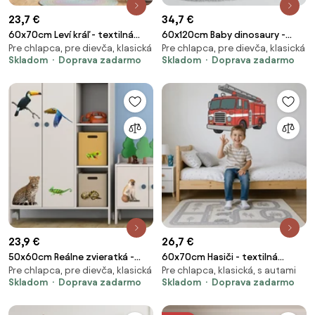
23,7 €
34,7 €
60x70cm Leví kráľ - textilná
60x120cm Baby dinosaury -
Pre chlapca, pre dievča, klasická
Pre chlapca, pre dievča, klasická
nálepka na stenu
textilná nálepka na stenu
Skladom
Doprava zadarmo
Skladom
Doprava zadarmo
23,9 €
26,7 €
50x60cm Reálne zvieratká -
60x70cm Hasiči - textilná
Pre chlapca, pre dievča, klasická
Pre chlapca, klasická, s autami
textilná nálepka na stenu
nálepka na stenu
Skladom
Doprava zadarmo
Skladom
Doprava zadarmo