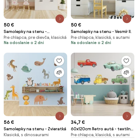
50 €
50 €
Samolepky na stenu -
Samolepky na stenu - Vesmír II.
Pre chlapca, pre dievča, klasická
Pre chlapca, klasická, s autami
Kráľovstvo
Na odoslanie o 2 dni
Na odoslanie o 2 dni
56 €
34,7 €
Samolepky na stenu - Zvieratká
60x120cm Retro autá - textilná
Klasická, s dinosaurami
Pre chlapca, klasická, s autami
nálepka na stenu