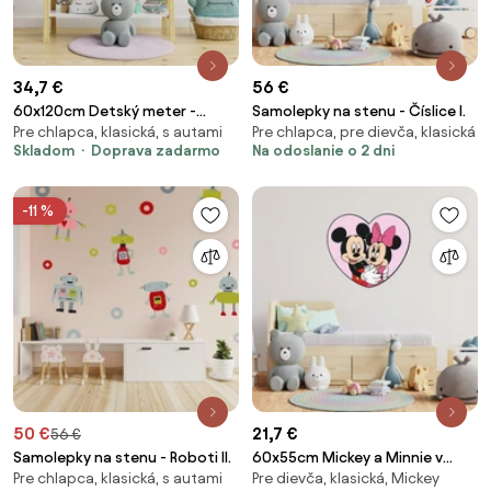
34,7 €
56 €
60x120cm Detský meter -
Samolepky na stenu - Číslice I.
Pre chlapca, klasická, s autami
Pre chlapca, pre dievča, klasická
Námorník - textilná nálepka na
Skladom
Doprava zadarmo
Na odoslanie o 2 dni
stenu
-11 %
50 €
21,7 €
56 €
Samolepky na stenu - Roboti II.
60x55cm Mickey a Minnie v
Pre chlapca, klasická, s autami
Pre dievča, klasická, Mickey
srdiečku - textilná nálepka na