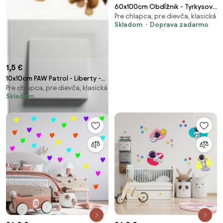
60x100cm Obdĺžnik - Tyrkysová
Pre chlapca, pre dievča, klasická
farba - textilná nálepka na
Skladom
Doprava zadarmo
stenu Farba: Bledá, Veľkosť: 60
cm
1,5 €
10x10cm PAW Patrol - Liberty -
Pre chlapca, pre dievča, klasická
nálepka nad vypínač
Skladom