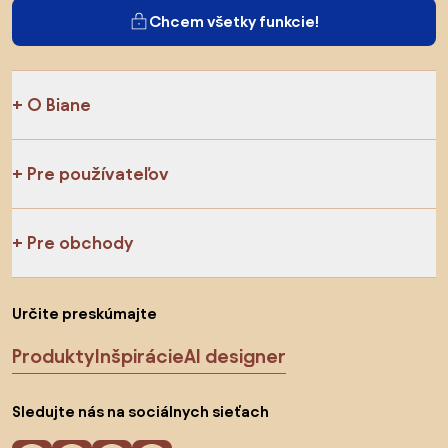
Chcem všetky funkcie!
O Biane
Pre používateľov
Pre obchody
Určite preskúmajte
Produkty
Inšpirácie
AI designer
Sledujte nás na sociálnych sieťach