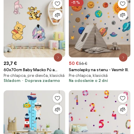
-11 %
23,7 €
50 €
56 €
60x70cm Baby Macko Pú a
Samolepky na stenu - Vesmír III.
Pre chlapca, pre dievča, klasická
Pre chlapca, klasická
kamaráti - nálepka na stenu
Skladom
Doprava zadarmo
Na odoslanie o 2 dni