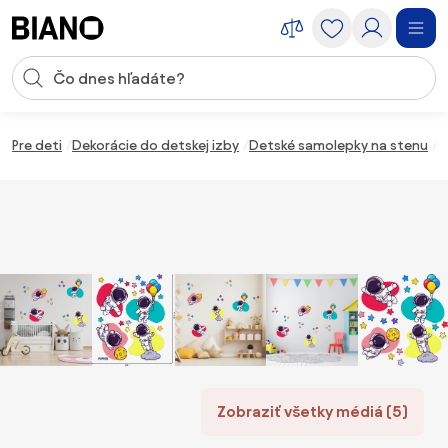
Preskočiť navigáciu, prejsť na obsah
Vstup pre vyhľadávanie
Preskočiť obsah, prejsť na pätu
Pre deti
Dekorácie do detskej izby
Detské samolepky na stenu
6
Zobraziť všetky médiá (5)