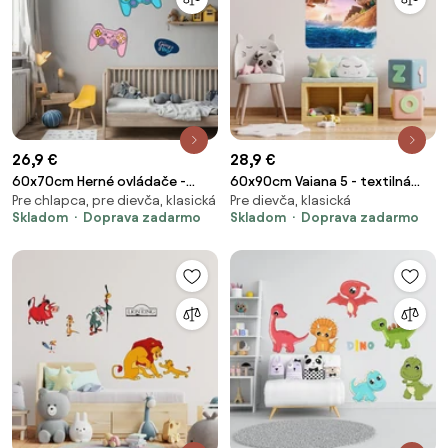
26,9 €
28,9 €
60x70cm Herné ovládače -
60x90cm Vaiana 5 - textilná
Pre chlapca, pre dievča, klasická
Pre dievča, klasická
textilná nálepka na stenu
nálepka na stenu
Skladom
Doprava zadarmo
Skladom
Doprava zadarmo