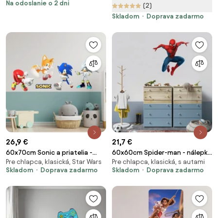
Na odoslanie o 2 dni
(2)
Skladom
Doprava zadarmo
26,9 €
21,7 €
60x70cm Sonic a priatelia -
60x60cm Spider-man - nálepka
Pre chlapca, klasická, Star Wars
Pre chlapca, klasická, s autami
textilná nálepka na stenu
na stenu
Skladom
Doprava zadarmo
Skladom
Doprava zadarmo