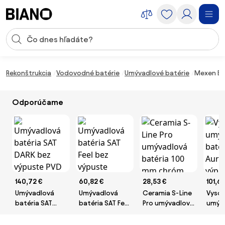
Preskočiť navigáciu, prejsť na obsah
Vstup pre vyhľadávanie
Preskočiť obsah, prejsť na pätu
Rekonštrukcia
Vodovodné batérie
Umývadlové batérie
Mexen Elb
Odporúčame
140,72 €
60,82 €
28,53 €
101,6
Umývadlová
Umývadlová
Ceramia S-Line
Vyso
batéria SAT
batéria SAT Feel
Pro umývadlová
umýv
DARK bez
bez výpuste
batéria 100 mm
batér
výpuste PVD
chróm
chróm
Auru