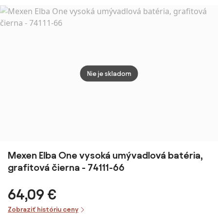
Gun Metal
SATBSFEEL271
SIKOBSLPRO26110
výpu
SATBSDA271P
brúse
gold
SATB
Nie je skladom
Mexen Elba One vysoká umývadlová batéria,
grafitová čierna - 74111-66
64,09 €
Zobraziť históriu ceny