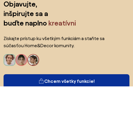
Objavujte,
inšpirujte sa a
buďte naplno
kreatívni
Získajte prístup ku všetkým funkciám a staňte sa
súčasťou Home&Decor komunity.
Chcem všetky funkcie!
O Biane
Pre používateľov