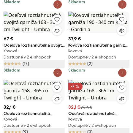
Skladom
Skladom
67 €
37,9 €
Oceľová roztiahnuteľná dvojitá
Kovová roztiahnuteľná garniža
Kovová
Kovová
garniža 168 - 365 cm Twilight –
190 - 340 cm Kreta - Gardinia
Umbra
Dostupné v 2 e-shopoch
Dostupné v 2 e-shopoch
(17)
(2)
Skladom
Skladom
-7 %
32,1 €
32,1 €
34,4 €
Oceľová roztiahnuteľná
Oceľová roztiahnuteľná
Kovová
Kovová
garniža 168 - 365 cm Twilight –
garniža 168 - 365 cm Twilight –
Umbra
Dostupné v 2 e-shopoch
Umbra
Dostupné v 2 e-shopoch
(9)
(3)