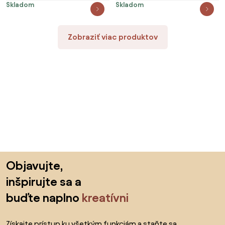
Skladom
Skladom
Zobraziť viac produktov
Preskočiť pätu, prejsť na začiatok stránky
Objavujte,
inšpirujte sa a
buďte naplno
kreatívni
Získajte prístup ku všetkým funkciám a staňte sa