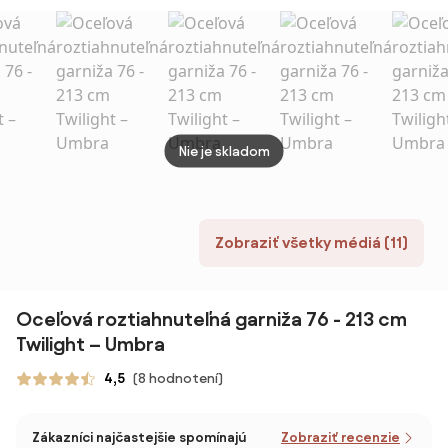
Twilight –
Umbra
Nie je skladom
Zobraziť všetky médiá (11)
Oceľová roztiahnuteľná garniža 76 - 213 cm
Twilight – Umbra
4,5
(8 hodnotení)
Zákazníci najčastejšie spomínajú
Zobraziť recenzie