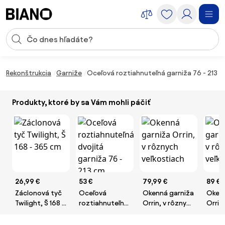
Preskočiť navigáciu, prejsť na obsah
Vstup pre vyhľadávanie
Preskočiť obsah, prejsť na pätu
Rekonštrukcia
Garniže
Oceľová roztiahnuteľná garniža 76 - 213 c
Produkty, ktoré by sa Vám mohli páčiť
26,99 €
53 €
79,99 €
89 €
Záclonová tyč
Oceľová
Okenná garniža
Okenn
Twilight, Š 168 -
roztiahnuteľná
Orrin, v rôznych
Orrin
365 cm
dvojitá garniža
veľkostiach
veľko
76 - 213 cm