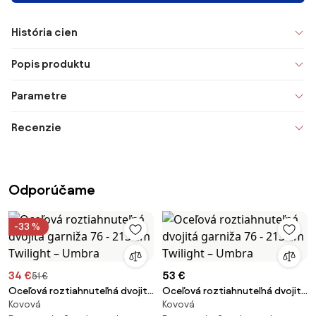
História cien
Popis produktu
Parametre
Recenzie
Odporúčame
-33 %
34 €
53 €
51 €
Oceľová roztiahnuteľná dvojitá
Oceľová roztiahnuteľná dvojitá
Kovová
Kovová
garniža 76 - 213 cm Twilight –
garniža 76 - 213 cm Twilight –