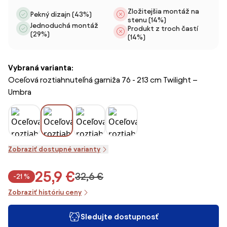
Zložitejšia montáž na
Pekný dizajn (43%)
stenu (14%)
Jednoduchá montáž
Produkt z troch častí
(29%)
(14%)
Vybraná varianta:
Oceľová roztiahnuteľná garniža 76 - 213 cm Twilight –
Umbra
Zobraziť dostupné varianty
25,9 €
32,6 €
-21 %
Zobraziť históriu ceny
Sledujte dostupnosť