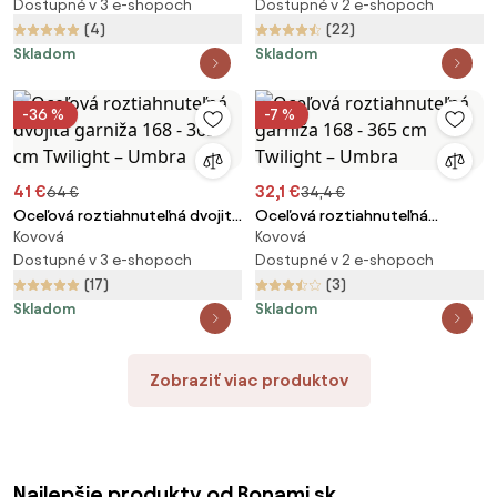
Umbra
Dostupné v 3 e-shopoch
Umbra
Dostupné v 2 e-shopoch
(4)
(22)
Skladom
Skladom
-36 %
-7 %
41 €
32,1 €
64 €
34,4 €
Oceľová roztiahnuteľná dvojitá
Oceľová roztiahnuteľná
Kovová
Kovová
garniža 168 - 365 cm Twilight –
garniža 168 - 365 cm Twilight –
Umbra
Dostupné v 3 e-shopoch
Umbra
Dostupné v 2 e-shopoch
(17)
(3)
Skladom
Skladom
Zobraziť viac produktov
Najlepšie produkty od Bonami.sk