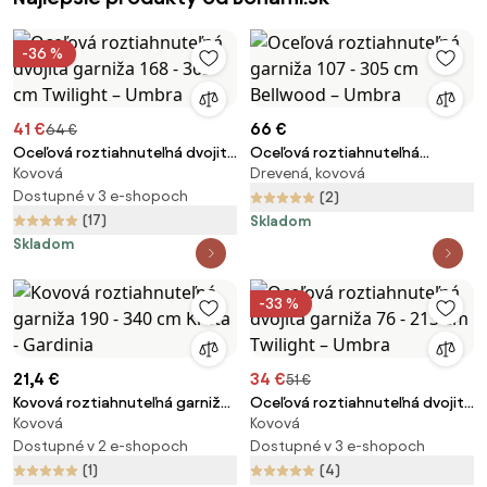
-36 %
41 €
66 €
64 €
Oceľová roztiahnuteľná dvojitá
Oceľová roztiahnuteľná
Kovová
Drevená, kovová
garniža 168 - 365 cm Twilight –
garniža 107 - 305 cm Bellwood
Umbra
Dostupné v 3 e-shopoch
– Umbra
(2)
(17)
Skladom
Skladom
-33 %
21,4 €
34 €
51 €
Kovová roztiahnuteľná garniža
Oceľová roztiahnuteľná dvojitá
Kovová
Kovová
190 - 340 cm Kreta - Gardinia
garniža 76 - 213 cm Twilight –
Dostupné v 2 e-shopoch
Umbra
Dostupné v 3 e-shopoch
(1)
(4)