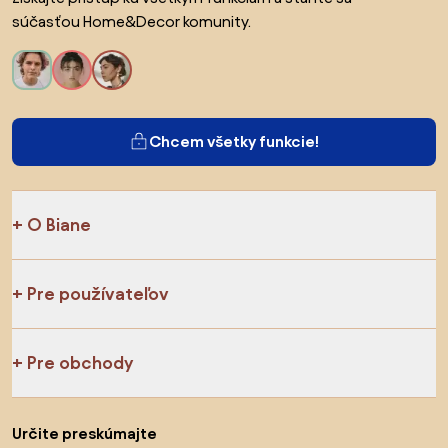
súčasťou Home&Decor komunity.
Chcem všetky funkcie!
O Biane
Pre používateľov
Pre obchody
Určite preskúmajte