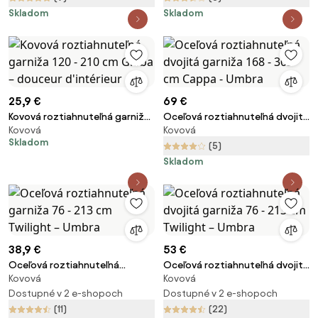
Skladom
Skladom
25,9 €
69 €
Kovová roztiahnuteľná garniža
Oceľová roztiahnuteľná dvojitá
Kovová
Kovová
120 - 210 cm Globa – douceur
garniža 168 - 305 cm Cappa -
Skladom
d'intérieur
Umbra
(5)
Skladom
38,9 €
53 €
Oceľová roztiahnuteľná
Oceľová roztiahnuteľná dvojitá
Kovová
Kovová
garniža 76 - 213 cm Twilight –
garniža 76 - 213 cm Twilight –
Umbra
Dostupné v 2 e-shopoch
Umbra
Dostupné v 2 e-shopoch
(11)
(22)