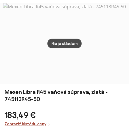
súpravou, zlatá
súpravou,
sprchovou
sprc
matná, REA-
medená matná,
sadou, zlatá
súpra
B5513
REA-B0973
matná, REA-
matná
B8010
B698
Nie je skladom
Mexen Libra R45 vaňová súprava, zlatá -
745113R45-50
183,49 €
Zobraziť históriu ceny