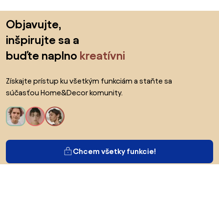
Preskočiť pätu, prejsť na začiatok stránky
Objavujte,
inšpirujte sa a
buďte naplno
kreatívni
Získajte prístup ku všetkým funkciám a staňte sa
súčasťou Home&Decor komunity.
Chcem všetky funkcie!
O Biane