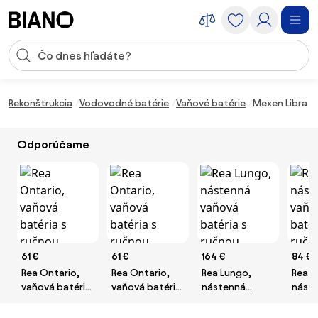
Preskočiť navigáciu, prejsť na obsah
Vstup pre vyhľadávanie
Preskočiť obsah, prejsť na pätu
Rekonštrukcia
Vodovodné batérie
Vaňové batérie
Mexen Libra R
Odporúčame
61 €
61 €
164 €
84 €
Rea Ontario,
Rea Ontario,
Rea Lungo,
Rea A
vaňová batéria
vaňová batéria
nástenná
nást
s ručnou
s ručnou
vaňová batéria
vaňov
sprchovou
sprchovou
s ručnou
s ruč