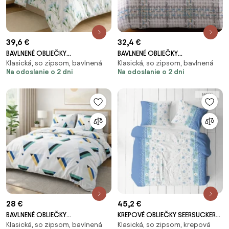
39,6 €
32,4 €
BAVLNENÉ OBLIEČKY
BAVLNENÉ OBLIEČKY
Klasická, so zipsom, bavlnená
Klasická, so zipsom, bavlnená
COTTONLOVE 71463/1 200X220
COTTONLOVE 160X200 CM, 2KS
Na odoslanie o 2 dni
Na odoslanie o 2 dni
CM, 2KS 70X80 CM VZOROVANÉ
70X80 CM VZOROVANÉ
28 €
45,2 €
BAVLNENÉ OBLIEČKY
KREPOVÉ OBLIEČKY SEERSUCKER
Klasická, so zipsom, bavlnená
Klasická, so zipsom, krepová
COTTONLOVE 160X200 CM, 2KS
160X200 CM, 2KS 70X80 CM