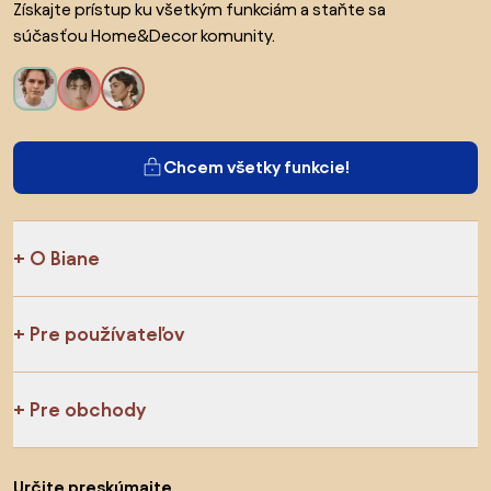
Získajte prístup ku všetkým funkciám a staňte sa
súčasťou Home&Decor komunity.
Chcem všetky funkcie!
O Biane
Pre používateľov
Pre obchody
Určite preskúmajte