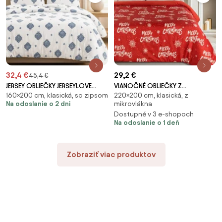
32,4 €
29,2 €
45,4 €
JERSEY OBLIEČKY JERSEYLOVE
VIANOČNÉ OBLIEČKY Z
160×200 cm, klasická, so zipsom
220×200 cm, klasická, z
160X200 CM, 2KS 70X80 CM
MIKROVLÁKNA KEVIN 200X220
Na odoslanie o 2 dni
mikrovlákna
VZOROVANÉ
CM, 2 KS 70X80 CM VZOROVANÉ
Dostupné v 3 e-shopoch
Na odoslanie o 1 deň
Zobraziť viac produktov