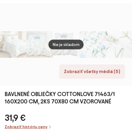
Rozmer
slovenská lúka
TiaH
obliečky: 70 x
140 x 200 a 70 x
90 cm | 140 x
90 cm
200 cm
Nie je skladom
Zobraziť všetky médiá (5)
BAVLNENÉ OBLIEČKY COTTONLOVE 71463/1
160X200 CM, 2KS 70X80 CM VZOROVANÉ
31,9 €
Zobraziť históriu ceny