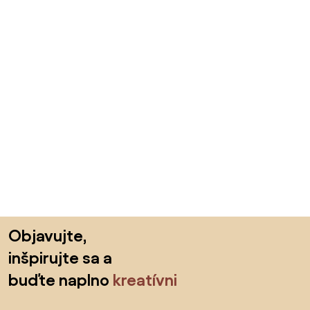
Preskočiť pätu, prejsť na začiatok stránky
Objavujte,
inšpirujte sa a
buďte naplno
kreatívni