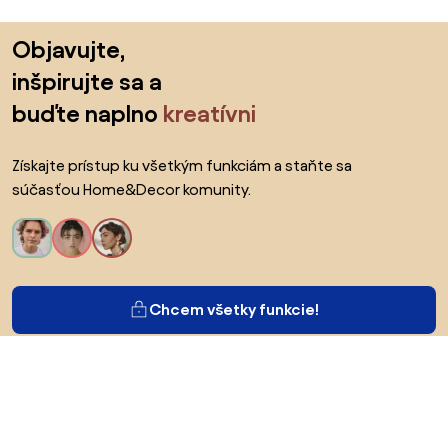
Preskočiť pätu, prejsť na začiatok stránky
Objavujte,
inšpirujte sa a
buďte naplno
kreatívni
Získajte prístup ku všetkým funkciám a staňte sa
súčasťou Home&Decor komunity.
Chcem všetky funkcie!
O Biane