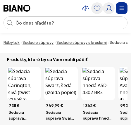
Preskočiť navigáciu, prejsť na obsah
Vstup pre vyhľadávanie
Preskočiť obsah, prejsť na pätu
Nábytok
Sedacie súpravy
Sedacie súpravy s kreslami
Sedacia sú
Produkty, ktoré by sa Vám mohli páčiť
738 €
749,99 €
1 362 €
990 
Sedacia
Sedacia
Sedacia
Seda
súprava
súprava Swarz,
súprava hnedá
súpra
Carington, sivá
šedá (izolda
ASD-4302 BR3
3+1+1
(twist 21/jelša)
popiel)
(pire