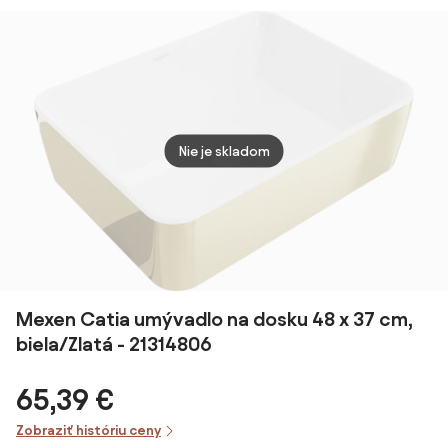
U0623
U0441
mramor bez
465x
otvoru pre
mm, i
batériu, bez
kame
prepadu
béžov
SATPURBR
U400
Nie je skladom
Mexen Catia umývadlo na dosku 48 x 37 cm,
biela/Zlatá - 21314806
65,39 €
Zobraziť históriu ceny