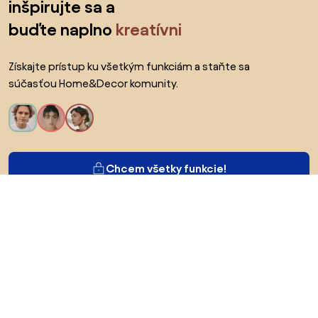
inšpirujte sa a
buďte naplno
kreatívni
Získajte prístup ku všetkým funkciám a staňte sa
súčasťou Home&Decor komunity.
Chcem všetky funkcie!
O Biane
Pre používateľov