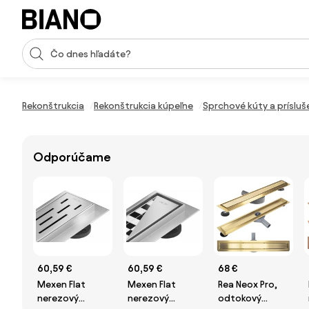
Preskočiť navigáciu, prejsť na obsah
Vstup pre vyhľadávanie
Preskočiť obsah, prejsť na pätu
Rekonštrukcia
Rekonštrukcia kúpeľne
Sprchové kúty a príslu
Odporúčame
60,59 €
60,59 €
68 €
Mexen Flat
Mexen Flat
Rea Neox Pro,
nerezový
nerezový
odtokový