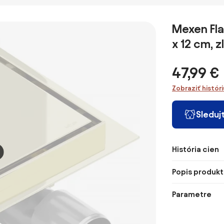
sprchový
sprchový žľab
odtokový žľab
sprchový
odtokový žľab
200 cm vzor
80cm s
80 cm vz
90cm, 2v1,
M13, 2v1,
otočným
2v1, 101
Mexen Fla
medená matná,
1010200
sifónom o
x 12 cm, z
REA-G4889
360stupňov,
medená matná,
REA-G4802
47,99 €
Zobraziť histór
Sleduj
História cien
Popis produkt
Parametre