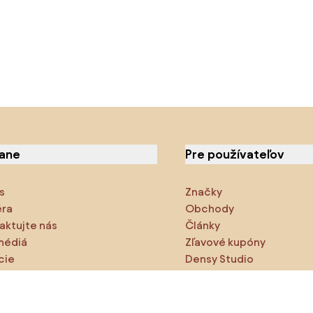
iane
Pre používateľov
s
Značky
éra
Obchody
aktujte nás
Články
médiá
Zľavové kupóny
cie
Densy Studio