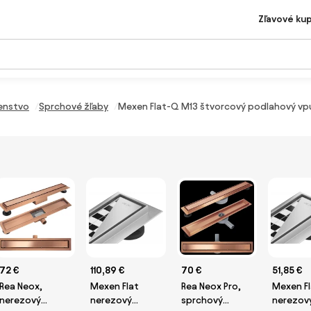
Zľavové ku
šenstvo
Sprchové žľaby
Mexen Flat-Q M13 štvorcový podlahový vpust
72 €
110,89 €
70 €
51,85 €
Rea Neox,
Mexen Flat
Rea Neox Pro,
Mexen Fl
nerezový
nerezový
sprchový
nerezov