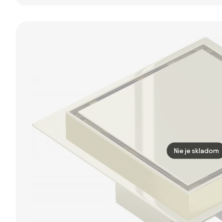
sprchový žľab
sprchový žľab
sprchový žľab
100 cm vzor
100 cm vzor
80cm, zlatá
M01, 1020100-15
M13, 2v1,
matná, REA-
1010100-15
G2703
Nie je skladom