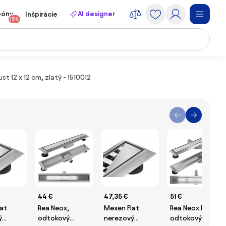
póny
AI designer
Inšpirácie
124
 12 x 12 cm, zlatý - 1510012
44 €
47,35 €
51 €
at
Rea Neox,
Mexen Flat
Rea Neox Pro,
ý
odtokový
nerezový
odtokový