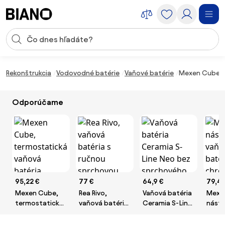
Preskočiť navigáciu, prejsť na obsah
Vstup pre vyhľadávanie
Preskočiť obsah, prejsť na pätu
Rekonštrukcia
Vodovodné batérie
Vaňové batérie
Mexen Cube te
Odporúčame
95,22 €
77 €
64,9 €
79,49
Mexen Cube,
Rea Rivo,
Vaňová batéria
Mexen
termostatická
vaňová batéria
Ceramia S-Line
nást
vaňová batéria,
s ručnou
Neo bez
vaňov
čierna matná,
sprchovou
sprchového
biela-