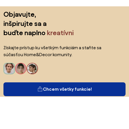
Preskočiť pätu, prejsť na začiatok stránky
Objavujte,
inšpirujte sa a
buďte naplno
kreatívni
Získajte prístup ku všetkým funkciám a staňte sa
súčasťou Home&Decor komunity.
Chcem všetky funkcie!
O Biane