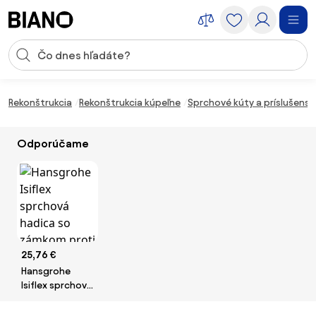
Preskočiť navigáciu, prejsť na obsah
Vstup pre vyhľadávanie
Preskočiť obsah, prejsť na pätu
Rekonštrukcia
Rekonštrukcia kúpeľne
Sprchové kúty a príslušens
Odporúčame
25,76 €
Hansgrohe
Isiflex sprchová
hadica so
zámkom proti