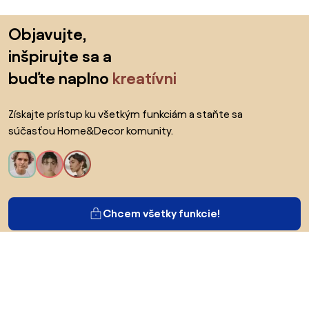
Preskočiť pätu, prejsť na začiatok stránky
Objavujte,
inšpirujte sa a
buďte naplno
kreatívni
Získajte prístup ku všetkým funkciám a staňte sa
súčasťou Home&Decor komunity.
Chcem všetky funkcie!
O Biane