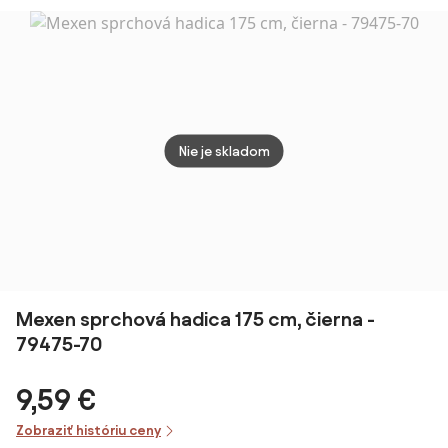
pretočeniu
chróm
28276000
Nie je skladom
Mexen sprchová hadica 175 cm, čierna -
79475-70
9,59 €
Zobraziť históriu ceny