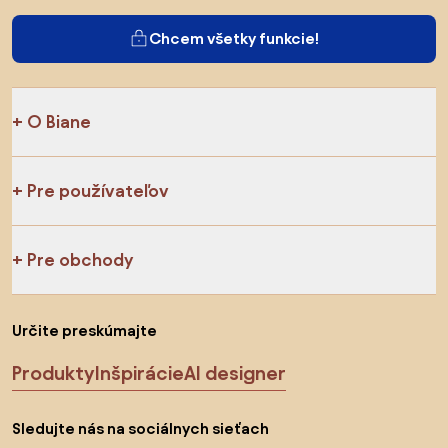
Chcem všetky funkcie!
O Biane
Pre používateľov
Pre obchody
Určite preskúmajte
Produkty
Inšpirácie
AI designer
Sledujte nás na sociálnych sieťach