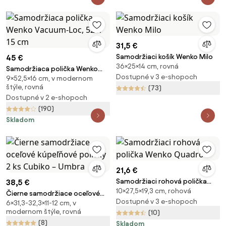
31,5 €
Samodržiaci košík Wenko Milo
45 €
36×25×14 cm, rovná
Samodržiaca polička Wenko
Dostupné v 3 e-shopoch
9×52,5×16 cm, v modernom
Vacuum-Loc, 52 x 15 cm
štýle, rovná
(73)
Dostupné v 2 e-shopoch
(190)
Skladom
21,6 €
Samodržiaci rohová polička
38,5 €
10×27,5×19,3 cm, rohová
Wenko Quadro
Čierne samodržiace oceľové
Dostupné v 3 e-shopoch
6×31,3-32,3×11-12 cm, v
kúpeľňové poličky 2 ks Cubiko –
modernom štýle, rovná
(10)
Umbra
(8)
Skladom