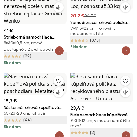
20,2 €
24,7 €
Samodržiaca rohová polička
9×31,5×22 cm, rohová, v
Wenko Vacuum-Loc, nosnosť
41 €
modernom štýle
až 33 kg
Strieborná samodržiaca
(375)
8×30×10,5 cm, rovná
kúpeľňová polička z nerezovej
Skladom
ocele v matne striebornej farbe
Dostupné v 2 e-shopoch
Genova – Wenko
(29)
Skladom
18,7 €
Nástenná rohová kúpeľňová
23,4 €
53×23×23 cm, rohová
polička s troma poschodiami
Biela samodržiaca kúpeľňová
Metaltex Ref
(44)
9×33×12 cm, v modernom štýle,
polička z recyklovaného plastu
rovná
Skladom
Flex Adhesive – Umbra
(2)