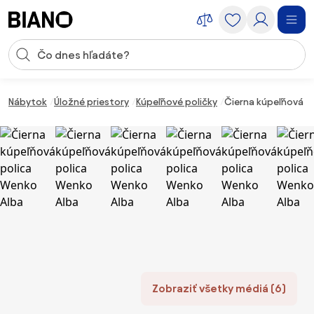
Preskočiť navigáciu, prejsť na obsah
Vstup pre vyhľadávanie
Preskočiť obsah, prejsť na pätu
Nábytok
Úložné priestory
Kúpeľňové poličky
Čierna kúpeľňová p
Zobraziť všetky médiá (6)