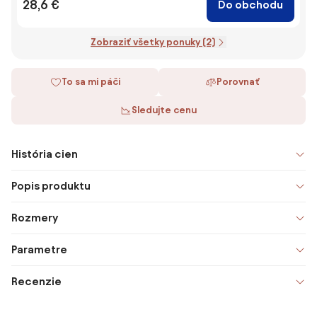
28,6 €
Do obchodu
Zobraziť všetky ponuky (2)
To sa mi páči
Porovnať
Sledujte cenu
História cien
Popis produktu
Rozmery
Parametre
Recenzie