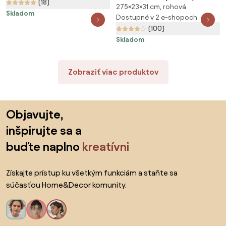
(18)
275×23×31 cm, rohová
polička z nehrdzavejúcej ocele
Skladom
v lesklej striebornej farbe
Dostupné v 2 e-shopoch
Dolcedo – Wenko
(100)
Skladom
Zobraziť viac produktov
Preskočiť pätu, prejsť na začiatok stránky
Objavujte,
inšpirujte sa a
buďte naplno
kreatívni
Získajte prístup ku všetkým funkciám a staňte sa
súčasťou Home&Decor komunity.