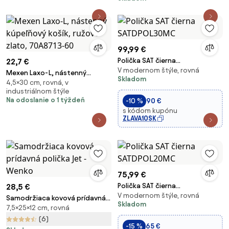
99,99 €
Polička SAT čierna
22,7 €
V modernom štýle, rovná
SATDPOL30MC
Mexen Laxo-L, nástenný
Skladom
4,5×30 cm, rovná, v
kúpeľňový košík, ružové zlato,
industriálnom štýle
70A8713-60
Na odoslanie o 1 týždeň
-10 %
90 €
s kódom kupónu
ZLAVA10SK
75,99 €
Polička SAT čierna
28,5 €
V modernom štýle, rovná
SATDPOL20MC
Samodržiaca kovová prídavná
Skladom
7,5×25×12 cm, rovná
polička Jet - Wenko
(6)
-15 %
65 €