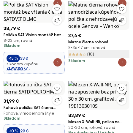
38,79 €
Polička SAT Vision montáž bez
37,4 €
8×23 cm, rovná
vŕtania čierna SATDVIPOLMC
Matne čierna rohová
Skladom
8×36×17 cm, rohová
samodržiaca kúpeľňová polička
z nehrdzavejúcej ocele Genova
(10)
-15 %
33 €
– Wenko
Skladom
s kódom kupónu
ZLAVA15SK
31,99 €
Rohová polička SAT čierna
Rohová, v modernom štýle
SATDPOLROHMC
83,89 €
Skladom
Mexen X-Wall-NR, polica na
30×30 cm, rohová, rovná
zapustenie bez príruby 30 x 30
-10 %
29 €
Na odoslanie o 1 týždeň