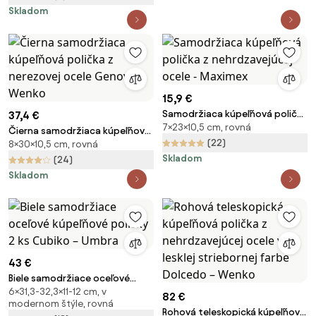
Skladom
15,9 €
Samodržiaca kúpeľňová polička
37,4 €
7×23×10,5 cm, rovná
z nehrdzavejúcej ocele -
Čierna samodržiaca kúpeľňová
Maximex
(22)
8×30×10,5 cm, rovná
polička z nerezovej ocele
Skladom
Genova - Wenko
(24)
Skladom
43 €
Biele samodržiace oceľové
6×31,3-32,3×11-12 cm, v
kúpeľňové poličky 2 ks Cubiko –
82 €
modernom štýle, rovná
Umbra
Rohová teleskopická kúpeľňová