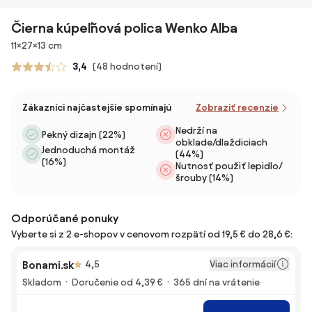
Čierna kúpeľňová polica Wenko Alba
Rozmery
11×27×13 cm
3,4
(48 hodnotení)
Zákazníci najčastejšie spomínajú
Zobraziť recenzie
Nedrží na
Pekný dizajn (22%)
obklade/dlaždiciach
Jednoduchá montáž
(44%)
(16%)
Nutnosť použiť lepidlo/
šrouby (14%)
Odporúčané ponuky
Vyberte si z 2 e-shopov v cenovom rozpätí od 19,5 € do 28,6 €:
Viac informácií
Bonami.sk
4,5
Skladom
Doručenie od 4,39 €
365 dní na vrátenie