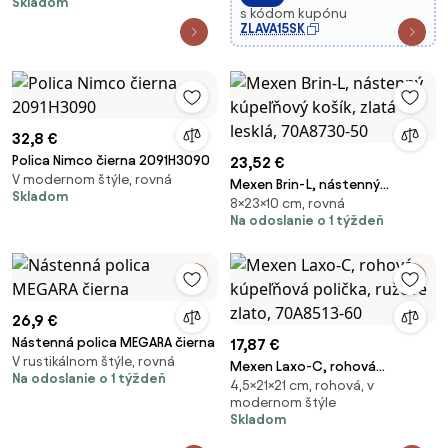
Skladom
s kódom kupónu
ZLAVA15SK
32,8 €
Polica Nimco čierna 2091H3090
23,52 €
V modernom štýle, rovná
Mexen Brin-L, nástenný
Skladom
8×23×10 cm, rovná
kúpeľňový košík, zlatá lesklá,
Na odoslanie o 1 týždeň
70A8730-50
26,9 €
Nástenná polica MEGARA čierna
17,87 €
V rustikálnom štýle, rovná
Mexen Laxo-C, rohová
Na odoslanie o 1 týždeň
4,5×21×21 cm, rohová, v
kúpeľňová polička, ružové
modernom štýle
zlato, 70A8513-60
Skladom