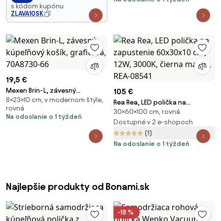
cm, grafitová, 19E1303010S
s kódom kupónu
ZLAVA10SK
19,5 €
Mexen Brin-L, závesný
105 €
8×23×10 cm, v modernom štýle,
kúpeľňový košík, grafitová,
Rea Rea, LED polička na
rovná
70A8730-66
30×60×100 cm, rovná
zapustenie 60x30x10 cm, 12W,
Na odoslanie o 1 týždeň
3000K, čierna matná, REA-
Dostupné v 2 e-shopoch
08541
(1)
Na odoslanie o 1 týždeň
Najlepšie produkty od Bonami.sk
-18 %