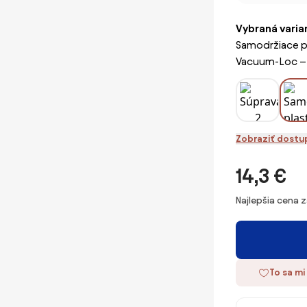
Vybraná varia
Samodržiace pla
Vacuum-Loc –
Zobraziť dostu
14,3 €
Najlepšia cena 
To sa mi