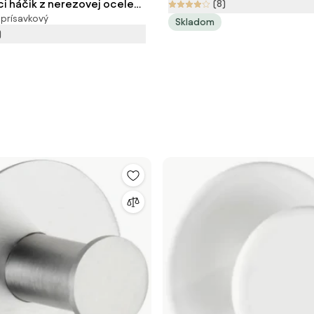
i háčik z nerezovej ocele
(8)
 prísavkový
enko
Skladom
)