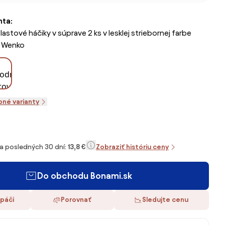
nta:
stové háčiky v súprave 2 ks v lesklej striebornej farbe
 Wenko
pné varianty
za posledných 30 dní:
13,8 €
Zobraziť históriu ceny
Do obchodu Bonami.sk
 páči
Porovnať
Sledujte cenu