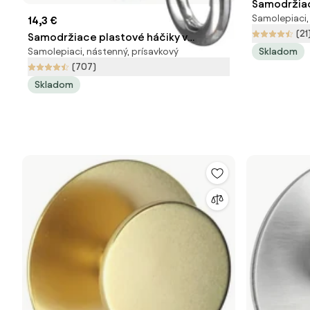
Samodržiac
Samolepiaci,
Celano - W
14,3 €
(21
Samodržiace plastové háčiky v
Skladom
Samolepiaci, nástenný, prísavkový
súprave 2 ks v lesklej striebornej farbe
(707)
Vacuum-Loc – Wenko
Skladom