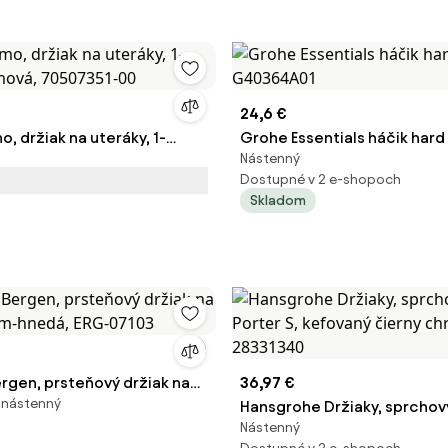
24,6 €
 držiak na uteráky, 1-
Grohe Essentials háčik hard
Nástenný
ómová, 70507351-00
G40364A01
Dostupné v 2 e-shopoch
Skladom
ergen, prsteňový držiak na
36,97 €
 nástenný
óm-hnedá, ERG-07103
Hansgrohe Držiaky, sprchov
Nástenný
Porter S, kefovaný čierny c