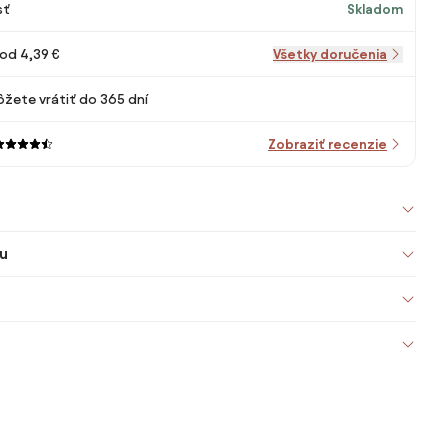
sť
Skladom
od 4,39 €
Všetky doručenia
žete vrátiť do 365 dní
Zobraziť recenzie
u