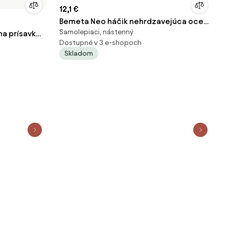
12,1 €
Bemeta Neo háčik nehrdzavejúca oceľ
Samolepiaci, nástenný
na prísavke,
104106025
Dostupné v 3 e-shopoch
EXI-H1-BLK
Skladom