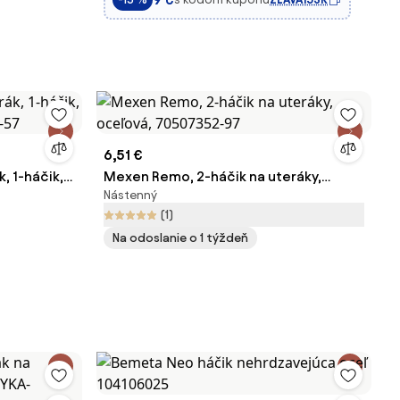
6,51 €
, 1-háčik,
Mexen Remo, 2-háčik na uteráky,
Nástenný
35-57
oceľová, 70507352-97
(1)
Na odoslanie o 1 týždeň