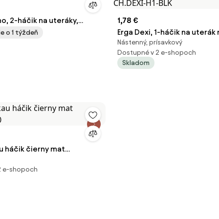
, 2-háčik na uteráky,
1,78 €
 70507352-66
Erga Dexi, 1-háčik na uterák 
e o 1 týždeň
Nástenný, prísavkový
čierna matná, ERG-YKA-CH.D
Dostupné v 2 e-shopoch
Skladom
u háčik čierny mat
90
2 e-shopoch