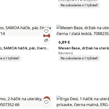
Dostupné v 2 e-shopoch
28331340
Na odoslanie o 1 týždeň
6,89 €
, SAMOA háčik, pár, čierna
Mexen Base, držiak na uterák
Nástenný
714
čierna / zlatá lesklá, 70882
e o 1 týždeň
Na odoslanie o 1 týždeň