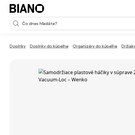
Preskočiť navigáciu, prejsť na obsah
Vstup pre vyhľadávanie
Preskočiť obsah, prejsť na pätu
Doplnky
Doplnky do kúpeľne
Organizéry do kúpeľne
Držiak