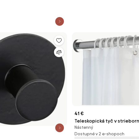
41 €
Teleskopická tyč v striebor
Nástenný
kúpeľne Wenko Luz, dĺžka 1
Dostupné v 2 e-shopoch