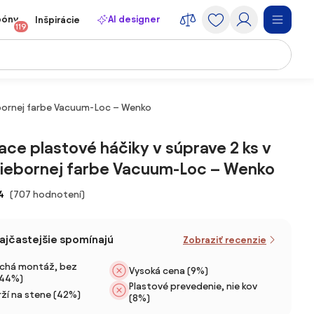
póny
AI designer
Inšpirácie
119
iebornej farbe Vacuum-Loc – Wenko
ce plastové háčiky v súprave 2 ks v
triebornej farbe Vacuum-Loc – Wenko
4
(707 hodnotení)
najčastejšie spomínajú
Zobraziť recenzie
chá montáž, bez
Vysoká cena (9%)
(44%)
Plastové prevedenie, nie kov
ží na stene (42%)
(8%)