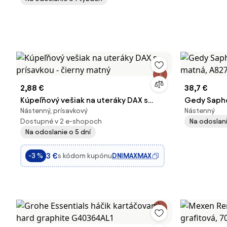
2,88 €
38,7 €
Kúpeľňový vešiak na uteráky DAX s
Gedy Sapho
Nástenný, prísavkový
Nástenný
prísavkou - čierny matný
matná, A82
Dostupné v 2 e-shopoch
Na odoslani
Na odoslanie o 5 dní
3 €
s kódom kupónu
DNIMAXMAX
-3 %