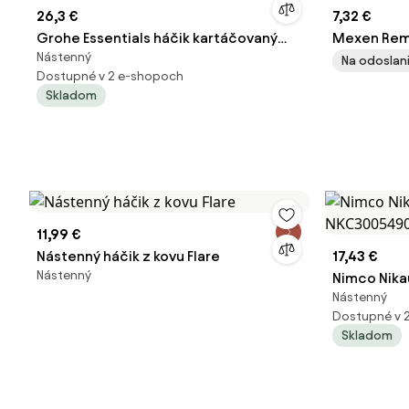
26,3 €
7,32 €
Grohe Essentials háčik kartáčovaný
Mexen Remo
Nástenný
hard graphite G40364AL1
grafitová,
Na odoslani
Dostupné v 2 e-shopoch
Skladom
11,99 €
Nástenný háčik z kovu Flare
17,43 €
Nástenný
Nimco Nika
Nástenný
NKC30054
Dostupné v 
Skladom