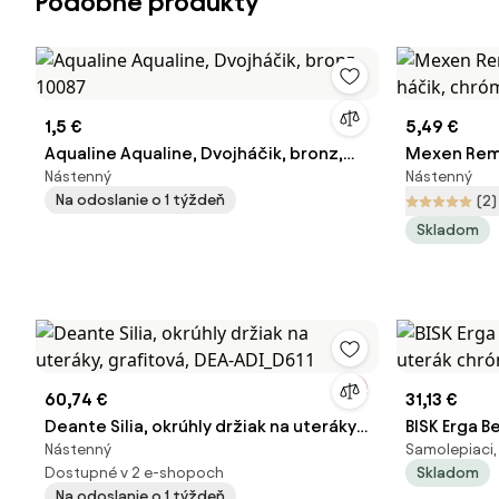
Podobné produkty
1,5 €
5,49 €
Aqualine Aqualine, Dvojháčik, bronz,
Mexen Remo,
Nástenný
Nástenný
10087
háčik, chr
Na odoslanie o 1 týždeň
(2)
Skladom
60,74 €
31,13 €
Deante Silia, okrúhly držiak na uteráky,
BISK Erga B
Nástenný
Samolepiaci,
grafitová, DEA-ADI_D611
uterák chr
Dostupné v 2 e-shopoch
Skladom
Na odoslanie o 1 týždeň