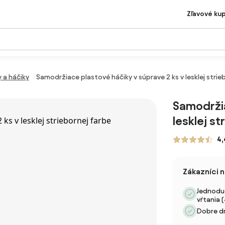
Zľavové ku
y a háčiky
Samodržiace plastové háčiky v súprave 2 ks v lesklej str
Samodržia
lesklej s
4,
Zákazníci 
Jednodu
vŕtania 
Dobre dr