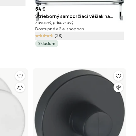
54 €
Strieborný samodržiaci věšiak na
Závesný, prísavkový
uteráky Wenko Towel Holder Chrome,
Dostupné v 2 e-shopoch
21 × 54 cm
(28)
Skladom