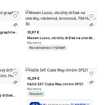
 graphite
10,97 €
Mexen Lusso, okrúhly držiak na uteráky,
Nástenný
nástenná, bronzová, 70A16831-30
Na odoslanie o 1 týždeň
10,39 €
Háčik SAT Cube Way chróm SPI21
Nástenný
Skladom
ý držiak
hróm, HAN-
9 €
s kódom kupónu
ZLAVA15SK
-15 %