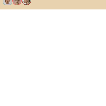
Chcem všetky funkcie!
O Biane
Pre používateľov
Pre obchody
Určite preskúmajte
Produkty
Inšpirácie
AI designer