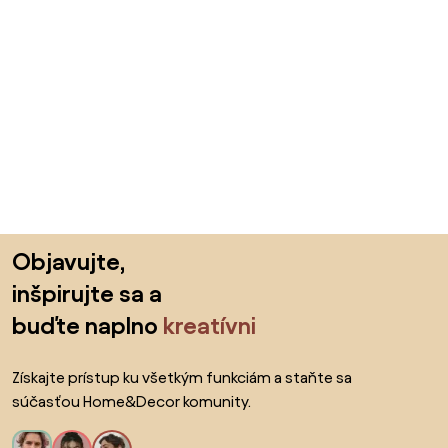
Preskočiť pätu, prejsť na začiatok stránky
Objavujte,
inšpirujte sa a
buďte naplno
kreatívni
Získajte prístup ku všetkým funkciám a staňte sa
súčasťou Home&Decor komunity.