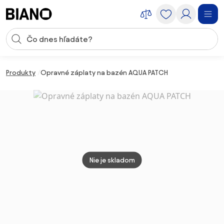
Preskočiť navigáciu, prejsť na obsah
Vstup pre vyhľadávanie
Preskočiť obsah, prejsť na pätu
Produkty
Opravné záplaty na bazén AQUA PATCH
Nie je skladom