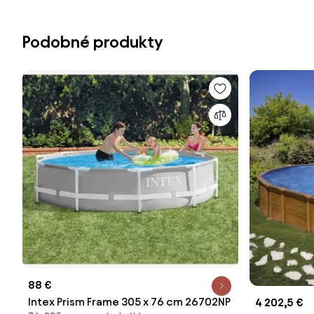
Podobné produkty
88 €
Intex Prism Frame 305 x 76 cm 26702NP
4 202,5 €