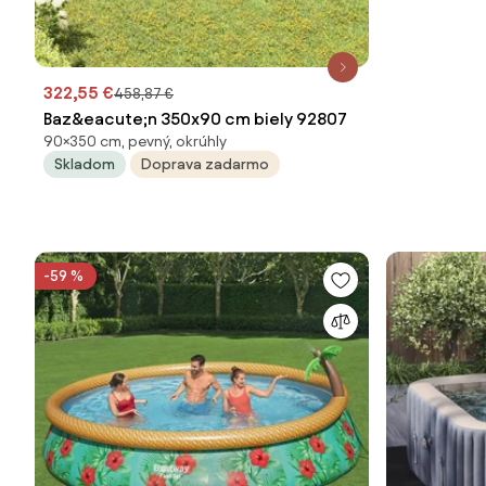
322,55 €
458,87 €
Baz&eacute;n 350x90 cm biely 92807
90×350 cm, pevný, okrúhly
Skladom
Doprava zadarmo
-59 %