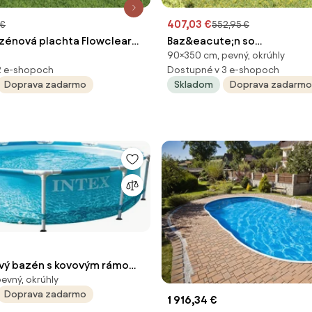
407,03 €
 €
552,95 €
zénová plachta Flowclear
Baz&eacute;n so
90×350 cm, pevný, okrúhly
z&aacute;vesn&yacute;m 
2 e-shopoch
Dostupné v 3 e-shopoch
a čerpadlom 350x90 cm bie
Doprava zadarmo
Skladom
Doprava zadarmo
ový bazén s kovovým rámom
evný, okrúhly
Doprava zadarmo
1 916,34 €