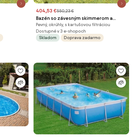
404,53 €
550,23 €
Bazén so závesným skimmerom a
Pevný, okrúhly, s kartušovou filtráciou
skimmerom
čerpadlom 350x90 cm biely
Dostupné v 3 e-shopoch
ly 3070798
Skladom
Doprava zadarmo