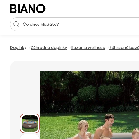
Preskočiť navigáciu, prejsť na obsah
Vstup pre vyhľadávanie
Preskočiť obsah, prejsť na pätu
Doplnky
Záhradné doplnky
Bazén a wellness
Záhradné baz