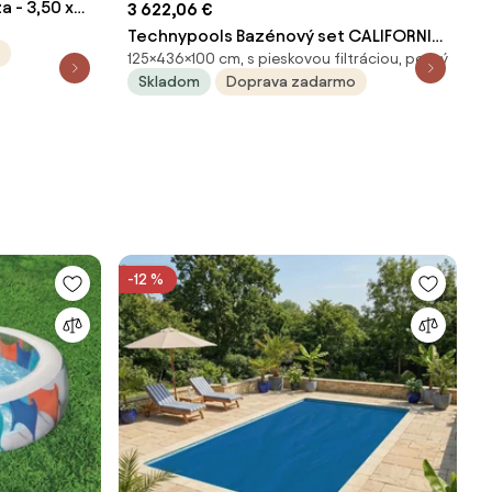
a - 3,50 x
3 622,06 €
Technypools Bazénový set CALIFORNIA
125×436×100 cm, s pieskovou filtráciou, pevný
550 STD 5,66 x 4,36 x 1,25 m (9780K)
Skladom
Doprava zadarmo
Barva: modrá
-12 %