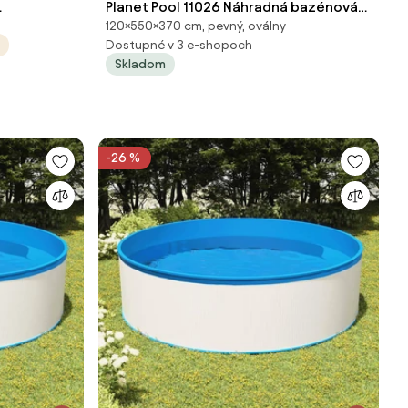
Planet Pool 11026 Náhradná bazénová
120×550×370 cm, pevný, oválny
;244 cm
fólia Waves pre bazén 5,5 x 3,7 x 1,2 m
Dostupné v 3 e-shopoch
Skladom
-26 %