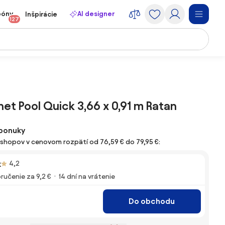
póny
AI designer
Inšpirácie
127
net Pool Quick 3,66 x 0,91 m Ratan
ponuky
e-shopov v cenovom rozpätí od 76,59 € do 79,95 €:
k
4,2
ručenie za 9,2 €
14 dní na vrátenie
Do obchodu