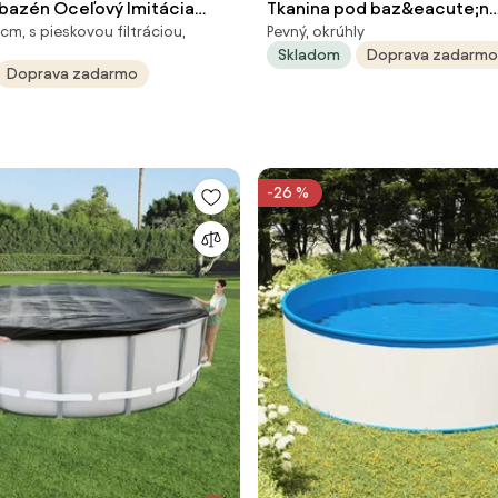
azén Oceľový Imitácia
Tkanina pod baz&eacute;n
m, s pieskovou filtráciou,
Pevný, okrúhly
x 375 x 132 cm Amazonia
bledosiv&aacute; &Oslash
Skladom
Doprava zadarmo
polyesterov&aacute;
Doprava zadarmo
geotext&iacute;lia 94215
-26 %