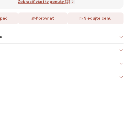
Zobraziť všetky ponuky (2)
 páči
Porovnať
Sledujte cenu
u