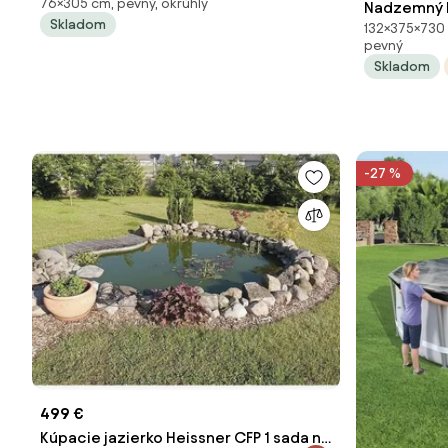
76×305 cm, pevný, okrúhly
Nadzemný b
Skladom
132×375×730 c
Dreva 730 
pevný
Skladom
-27 %
499 €
Kúpacie jazierko Heissner CFP 1 sada na