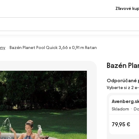
Zľavové ku
ény
Bazén Planet Pool Quick 3,66 x 0,91 m Ratan
Bazén Pla
Odporúčané 
Vyberte si z 2 
Avenberg.s
Skladom
Do
79,95 €