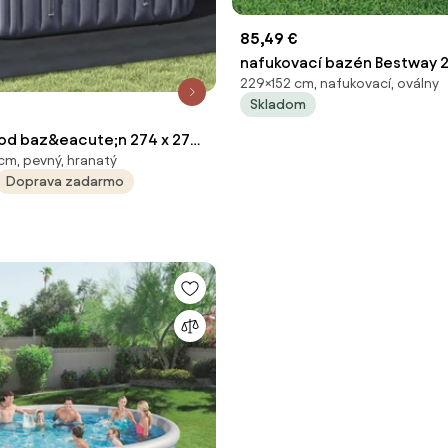
85,49 €
nafukovací bazén Bestway 2,
229×152 cm, nafukovací, oválny
cm 54066
Skladom
od baz&eacute;n 274 x 274
cm, pevný, hranatý
Scaron;tvorcov&yacute;
Doprava zadarmo