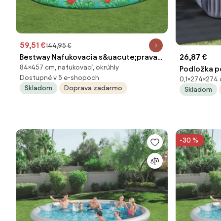
59,51 €
144,95 €
26,87 €
Bestway Nafukovacia s&uacute;prava
84×457 cm, nafukovací, okrúhly
Podložka p
baz&eacute;na rajsk&eacute; palmy
Dostupné v 5 e-shopoch
0,1×274×274 
x 0,1 cm &
457x84 cm 92846
Skladom
Doprava zadarmo
Skladom
42009129
-30 %