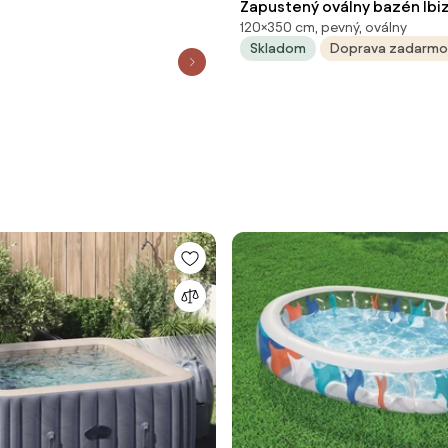
Zapustený oválny bazén Ibiz
120×350 cm, pevný, oválny
7,00 x 1,20 m - modrý
Skladom
Doprava zadarmo