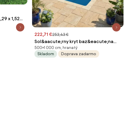
29 x 1,52
222,71 €
253,43 €
Sol&aacute;rny kryt baz&eacute;na
500×1 000 cm, hranatý
vysok&aacute; kvalita 1000 x 500 cm
Skladom
Doprava zadarmo
200 &mu;m PE 42034539