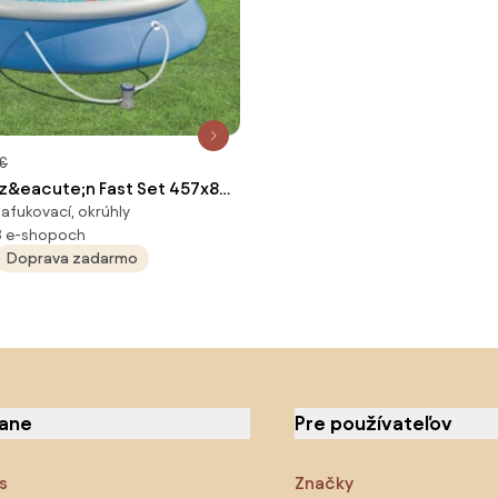
 €
z&eacute;n Fast Set 457x84
afukovací, okrúhly
91644
3 e-shopoch
Doprava zadarmo
iane
Pre používateľov
s
Značky