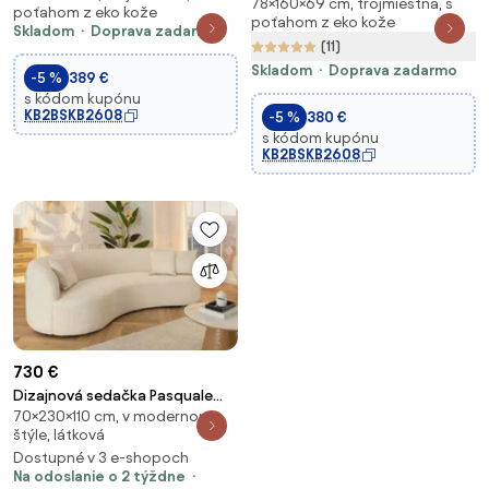
78×160×69 cm, trojmiestna, s
trojmiestna, čierna
poťahom z eko kože
poťahom z eko kože
Skladom
Doprava zadarmo
(11)
Skladom
Doprava zadarmo
-5 %
389 €
s kódom kupónu
KB2BSKB2608
-5 %
380 €
s kódom kupónu
KB2BSKB2608
730 €
Dizajnová sedačka Pasquale
70×230×110 cm, v modernom
230 cm béžová
štýle, látková
Dostupné v 3 e-shopoch
Na odoslanie o 2 týždne