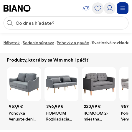
Preskočiť navigáciu, prejsť na obsah
Vstup pre vyhľadávanie
Preskočiť obsah, prejsť na pätu
Nábytok
Sedacie súpravy
Pohovky a gauče
Svetlosivá rozkladac
Produkty, ktoré by sa Vám mohli páčiť
957,9 €
346,99 €
220,99 €
957,9
Pohovka
HOMCOM
HOMCOM 2-
Poho
Venuste denim
Rozkladacia
miestna
Venus
blue/brown pre
pohovka, 2-
pohovka,
linen 
2 osoby
miestna
sedačka s
osob