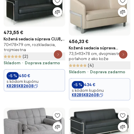
473,55 €
Kožená sedacia súprava CLUB,
456,33 €
70×178×79 cm, rozkladacia,
trojmiestna, čierna
Kožená sedacia súprava
trojmiestna
73,5×113×78 cm, dvojmiestna, s
BULLDOG, dvojmiestna, béžová
(2)
poťahom z eko kože
Skladom
Doprava zadarmo
(4)
Skladom
Doprava zadarmo
-5 %
450 €
s kódom kupónu
-5 %
434 €
KB2BSKB2608
s kódom kupónu
KB2BSKB2608