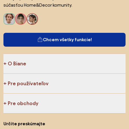
súčasťou Home&Decor komunity.
Chcem všetky funkcie!
O Biane
Pre používateľov
Pre obchody
Určite preskúmajte