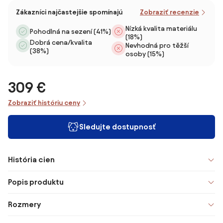
Zákazníci najčastejšie spomínajú
Zobraziť recenzie
Nízká kvalita materiálu
Pohodlná na sezení (41%)
(18%)
Dobrá cena/kvalita
Nevhodná pro těžší
(38%)
osoby (15%)
309 €
Zobraziť históriu ceny
Sledujte dostupnosť
História cien
Popis produktu
Rozmery