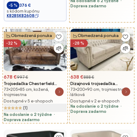
Na odoslanie o 2 týždne
-5 %
376 €
Doprava zadarmo
s kódom kupónu
KB2BSKB2608
Obmedzená ponuka
Obmedzená ponuka
-32 %
-28 %
678 €
638 €
997 €
888 €
Trojsedačka Chesterfield
Dizajnová trojsedačka
73×205×85 cm, kožená,
73×200×90 cm, trojmiestna,
Vintage hnedá
Chesterfield 200 cm
trojmiestna
látková
šampanský zamat
Dostupné v 5 e-shopoch
Dostupné v 2 e-shopoch
Na odoslanie o 2 týždne
(1)
Doprava zadarmo
Na odoslanie o 2 týždne
Doprava zadarmo