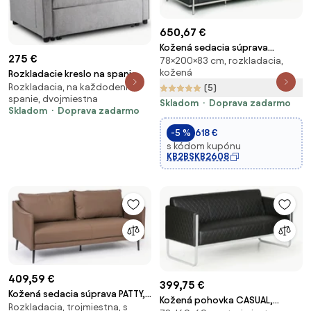
650,67 €
Kožená sedacia súprava
275 €
78×200×83 cm, rozkladacia,
SENATOR, trojmiestna, čierna
kožená
Rozkladacie kreslo na spanie
Rozkladacia, na každodenné
MUSSO – americký typ, sivé
(5)
spanie, dvojmiestna
moderné
Skladom
Doprava zadarmo
Skladom
Doprava zadarmo
-5 %
618 €
s kódom kupónu
KB2BSKB2608
409,59 €
399,75 €
Kožená sedacia súprava PATTY,
Kožená pohovka CASUAL,
Rozkladacia, trojmiestna, s
trojmiestna, hnedá