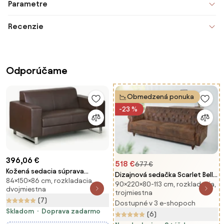
Parametre
Recenzie
Odporúčame
Obmedzená ponuka
-23 %
396,06 €
518 €
677 €
Kožená sedacia súprava
Dizajnová sedačka Scarlet Belle
84×150×86 cm, rozkladacia,
PRIMATOR, dvojmiestna, hnedá
90×220×80-113 cm, rozkladacia,
II - 220 cm rozkladacia - antická
dvojmiestna
trojmiestna
hnedá
(7)
Dostupné v 3 e-shopoch
Skladom
Doprava zadarmo
(6)