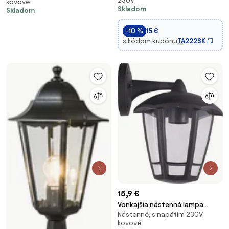
230V
kovové
New Orleans
Skladom
Skladom
-10 %
15 €
s kódom kupónu
TA222SK
15,9 €
Vonkajšia nástenná lampa
Nástenné, s napätím 230V,
1xE27/42W/230V IP44 čierna
kovové