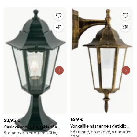
16,9 €
23,95 €
Vonkajšie nástenné svietidlo
Klasická vonkajšia základňa
Nástenné, bronzové, s napätím
1xE27/20W/230V IP43 patina
Stojanové, s napätím 230V,
svietidla tmavozelená IP44 -