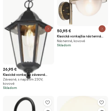
50,95 €
Klasická vonkajšia nástenná
Nástenné, kovové
lampa starožitné zlato IP44 -
Skladom
Bruges
26,95 €
Klasické vonkajšie závesné
Závesné, s napätím 230V,
svietidlo čierne IP44 - Havana
kovové
Up
Skladom