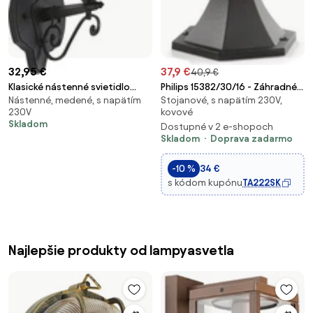
32,95 €
37,9 €
40,9 €
Klasické nástenné svietidlo
Philips 15382/30/16 - Záhradné
Nástenné, medené, s napätím
Stojanové, s napätím 230V,
čierne s meďou IP44 - Havana
svietidlo MYGARDEN CREEK
230V
kovové
1xE27/60W/230V
Skladom
Dostupné v 2 e-shopoch
Skladom
Doprava zadarmo
-10 %
34 €
s kódom kupónu
TA222SK
Najlepšie produkty od lampyasvetla