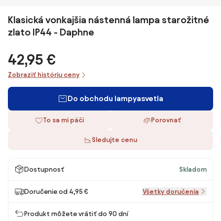
Klasická vonkajšia nástenná lampa starožitné
zlato IP44 - Daphne
42,95 €
Zobraziť históriu ceny
Do obchodu lampyasvetla
To sa mi páči
Porovnať
Sledujte cenu
Dostupnosť
Skladom
Doručenie od 4,95 €
Všetky doručenia
Produkt môžete vrátiť do 90 dní