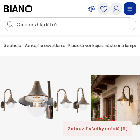
Preskočiť navigáciu, prejsť na obsah
Vstup pre vyhľadávanie
Preskočiť obsah, prejsť na pätu
Svietidlá
Vonkajšie osvetlenie
Klasická vonkajšia nástenná lampa 
Zobraziť všetky médiá (5)