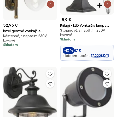
18,9 €
52,95 €
Brilagi - LED Vonkajšia lampa
Stojanové, s napätím 230V,
LUNA 1xE27/60W/230V IP44
Inteligentné vonkajšie
kovové
Nástenné, s napätím 230V,
nástenné svietidlo staroružové
Skladom
kovové
IP44 vrátane WiFi A60 - Daphne
Skladom
-10 %
17 €
s kódom kupónu
TA222SK