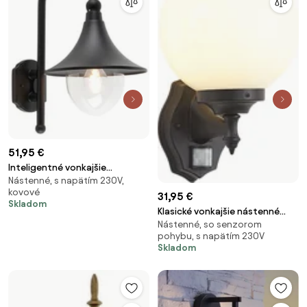
51,95 €
Inteligentné vonkajšie
Nástenné, s napätím 230V,
nástenné svietidlo čierne IP44
kovové
vrátane Wifi A60 - Daphne
31,95 €
Skladom
Klasické vonkajšie nástenné
Nástenné, so senzorom
svietidlo čierne s opálovým
pohybu, s napätím 230V
sklom IP44 so snímačom
Skladom
pohybu - Champs