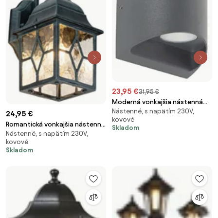
23,95 €
31,95 €
Moderná vonkajšia nástenná
Nástenné, s napätím 230V,
lampa tmavosivá vrátane LED
24,95 €
kovové
2-svetlo IP54 - Mal
Romantická vonkajšia nástenná
Skladom
Nástenné, s napätím 230V,
lampa tmavozelená - London
kovové
Skladom