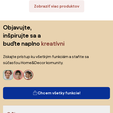
Zobraziť viac produktov
Preskočiť pätu, prejsť na začiatok stránky
Objavujte,
inšpirujte sa a
buďte naplno
kreatívni
Získajte prístup ku všetkým funkciám a staňte sa
súčasťou Home&Decor komunity.
Chcem všetky funkcie!