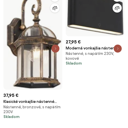
27,95 €
Moderná vonkajšia nástenná
Nástenné, s napätím 230V,
lampa čierna 17,5 cm vrátane
kovové
LED IP65 - Batt
Skladom
37,95 €
Klasické vonkajšie nástenné
Nástenné, bronzové, s napätím
svietidlo antické zlato IP44 -
230V
Glasgow
Skladom