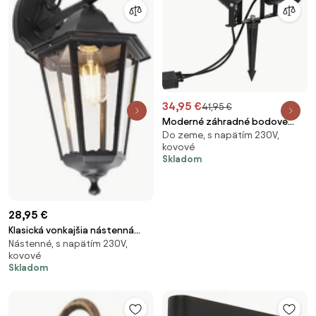
34,95 €
41,95 €
Moderné záhradné bodové
Do zeme, s napätím 230V,
svietidlo čierne vrátane kábla a
kovové
zástrčky 150 cm 2-svetlá IP65 -
Skladom
Basic
28,95 €
Klasická vonkajšia nástenná
Nástenné, s napätím 230V,
lampa čierna IP44 - Havana
kovové
Down
Skladom