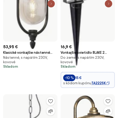
53,95 €
16,9 €
Klasické vonkajšie nástenné
Vonkajšie svietidlo BLAKE 2
Nástenné, s napätím 230V,
Do zeme, s napätím 230V,
svietidlo čierne s plastom IP44
GU10/50W/230V IP65
kovové
kovové
- Genoa
Skladom
Skladom
-10 %
15 €
s kódom kupónu
TA222SK