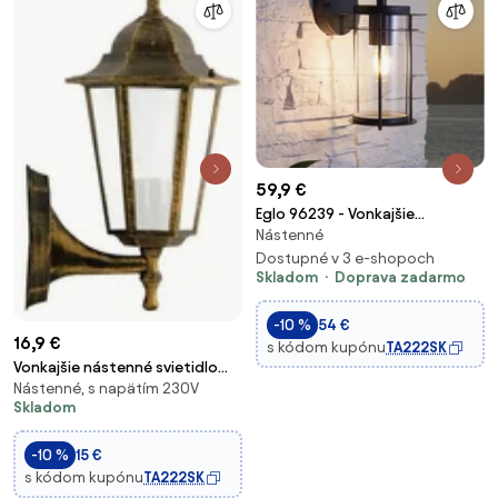
59,9 €
Eglo 96239 - Vonkajšie
Nástenné
nástenné svietidlo VALDEO
1xE27/60W
Dostupné v 3 e-shopoch
Skladom
Doprava zadarmo
-10 %
54 €
16,9 €
s kódom kupónu
TA222SK
Vonkajšie nástenné svietidlo
Nástenné, s napätím 230V
1xE27/20W/230V IP43 patina
Skladom
-10 %
15 €
s kódom kupónu
TA222SK