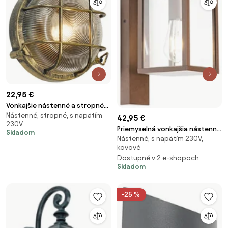
22,95 €
Vonkajšie nástenné a stropné
Nástenné, stropné, s napätím
svietidlo antické zlato okrúhle
42,95 €
230V
IP44 - Noutica
Priemyselná vonkajšia nástenná
Skladom
Nástenné, s napätím 230V,
lampa hrdzavohnedá IP44 -
kovové
Charlois
Dostupné v 2 e-shopoch
Skladom
-25 %