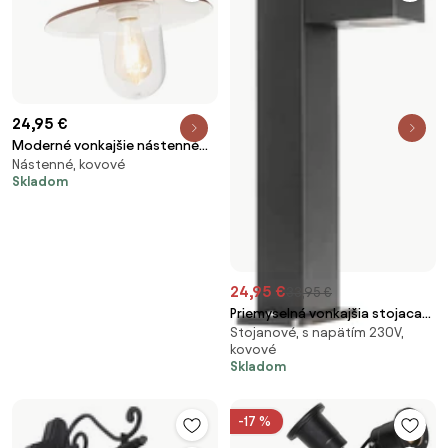
24,95 €
Moderné vonkajšie nástenné
Nástenné, kovové
svietidlo hrdzavohnedá IP44 -
Skladom
Kansas
24,95 €
33,95 €
Priemyselná vonkajšia stojaca
Stojanové, s napätím 230V,
lampa čierna 35 cm IP44 -
kovové
Baleno
Skladom
-17 %