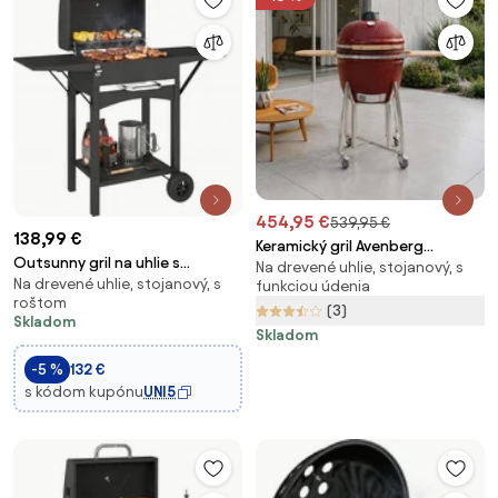
454,95 €
539,95 €
138,99 €
Keramický gril Avenberg
Outsunny gril na uhlie s
Na drevené uhlie, stojanový, s
KAMADO XL červená
Na drevené uhlie, stojanový, s
poklopom – grilovací vozík s 2
funkciou údenia
roštom
bočnými stolíkmi, veľká varná
(3)
Skladom
plocha, teplomer a kolieska, 110
Skladom
× 46,5 × 101 cm (čierny) | Aoso
-5 %
132 €
s kódom kupónu
UNI5