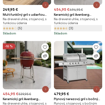
249,95 €
454,95 €
494,95 €
Multifunkčný gril s udiarňou
Keramický gril Avenberg
Na drevené uhlie, stojanový, s
Na drevené uhlie, stojanový, s
Avenberg RANGLER
KAMADO XL, čierna
funkciou údenia
funkciou údenia
(5)
(3)
Skladom
Skladom
-16 %
454,95 €
479,95 €
539,95 €
Keramický gril Avenberg
Plynový nerezový gril s bočným
Na drevené uhlie, stojanový, s
Plynový, stojanový, s bočným
KAMADO XL červená
+ INFRA horákom Avenberg