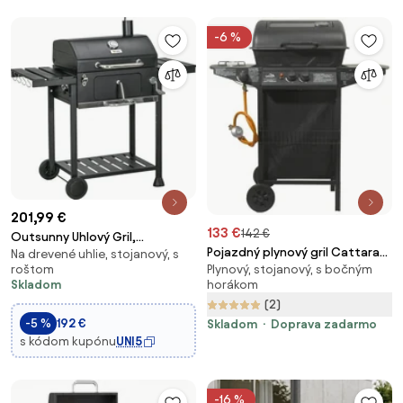
-6 %
201,99 €
133 €
142 €
Outsunny Uhlový Gril,
Pojazdný plynový gril Cattara
Na drevené uhlie, stojanový, s
Kempingový Gril s Dvoma Grilmi,
Plynový, stojanový, s bočným
roštom
Party Window 2+1
Skladací Bočný Stôl, Grilový
horákom
Skladom
Vozík so Policou, BBQ Rukoväť,
(2)
Nerezová Oceľ, Čierna, 120 x 64
-5 %
192 €
Skladom
Doprava zadarmo
x 11
s kódom kupónu
UNI5
-16 %