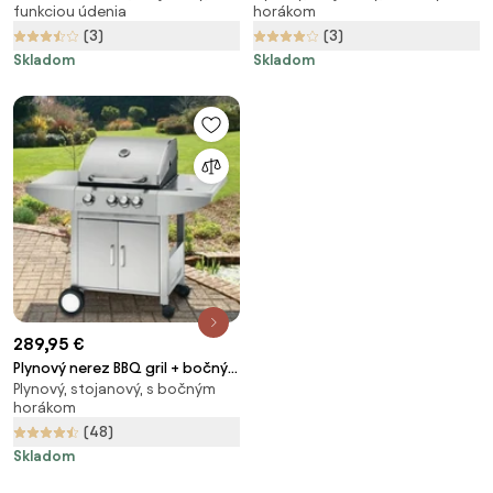
funkciou údenia
horákom
LINCOLN
(3)
(3)
Skladom
Skladom
289,95 €
Plynový nerez BBQ gril + bočný
Plynový, stojanový, s bočným
horák WELLINGTON + el. ihla-
horákom
ražeň ZADARMO
(48)
Skladom