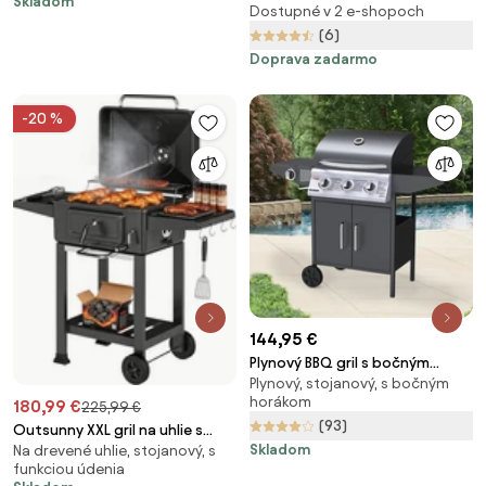
Skladom
Dostupné v 2 e-shopoch
(6)
Doprava zadarmo
-20 %
144,95 €
Plynový BBQ gril s bočným
Plynový, stojanový, s bočným
horákom Avenberg COLORADO
horákom
180,99 €
225,99 €
(93)
Outsunny XXL gril na uhlie s
Skladom
Na drevené uhlie, stojanový, s
poklopom — vozík 112 cm so
funkciou údenia
nastaviteľnými prieduchmi,