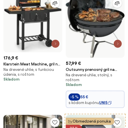
176,9 €
57,99 €
Klarstein Meat Machine, gril na
Na drevené uhlie, s funkciou
Outsunny prenosný gril na
drevené uhlie, 45 x 32,5 cm,
údenia, s roštom
Na drevené uhlie, stolný, s
drevené uhlie, okrúhly gril s
teplomer, kolieska, čierny
Skladom
roštom
držiakom pokrievky, varný rošt,
Skladom
nastaviteľné vetranie, na
balkón, piknik, kempovanie, Ø41
-5 %
55 €
x 44
s kódom kupónu
UNI5
Obmedzená ponuka