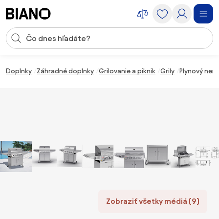
Preskočiť navigáciu, prejsť na obsah
Vstup pre vyhľadávanie
Preskočiť obsah, prejsť na pätu
Doplnky
Záhradné doplnky
Grilovanie a piknik
Grily
Plynový ner
Zobraziť všetky médiá (9)