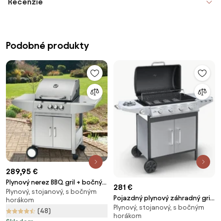
Recenzie
Podobné produkty
289,95 €
Plynový nerez BBQ gril + bočný
281 €
Plynový, stojanový, s bočným
horák WELLINGTON + el. ihla-
Pojazdný plynový záhradný gril
horákom
ražeň ZADARMO
Plynový, stojanový, s bočným
Cattara Master Chef Flame
(48)
horákom
Tamer