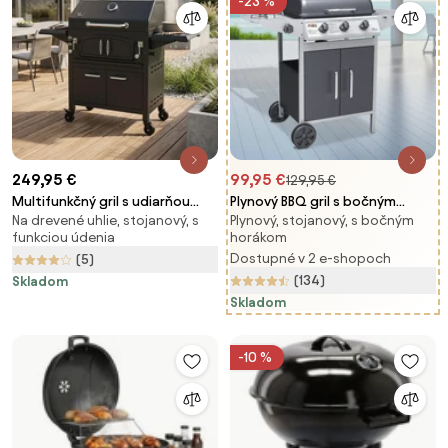
-23 %
249,95 €
99,95 €
129,95 €
Multifunkčný gril s udiarňou
Plynový BBQ gril s bočným
Na drevené uhlie, stojanový, s
Plynový, stojanový, s bočným
Avenberg RANGLER
horákom Avenberg BOSTON
funkciou údenia
horákom
Dostupné v 2 e-shopoch
(5)
(134)
Skladom
Skladom
-10 %