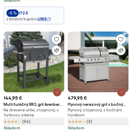
Skladom
zásobníkom na popol a
teplomerom, čierny | Aosom
-5 %
172 €
s kódom kupónu
UNI5
144,95 €
479,95 €
Multifunkčný BBQ gril Avenberg
Plynový nerezový gril s bočným
Na drevené uhlie, stojanový, s
Plynový, stojanový, s bočným
GENIUS+liatinový
+ INFRA horákom Avenberg
funkciou údenia
horákom
rošt+doska+pizza kameň
LINCOLN
(54)
(3)
Skladom
Skladom