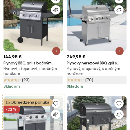
144,95 €
249,95 €
Plynový BBQ gril s bočným
Plynový nerezový BBQ gril s
Plynový, stojanový, s bočným
Plynový, stojanový, s bočným
horákom Avenberg COLORADO
bočným horákom AVENBERG
horákom
horákom
VERMONT
(93)
(70)
Skladom
Skladom
Obmedzená ponuka
-23 %