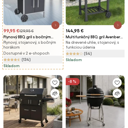
99,95 €
144,95 €
129,95 €
Plynový BBQ gril s bočným
Multifunkčný BBQ gril Avenberg
Plynový, stojanový, s bočným
Na drevené uhlie, stojanový, s
horákom Avenberg BOSTON
GENIUS+liatinový
horákom
funkciou údenia
rošt+doska+pizza kameň
Dostupné v 2 e-shopoch
(54)
(134)
Skladom
Skladom
-8 %