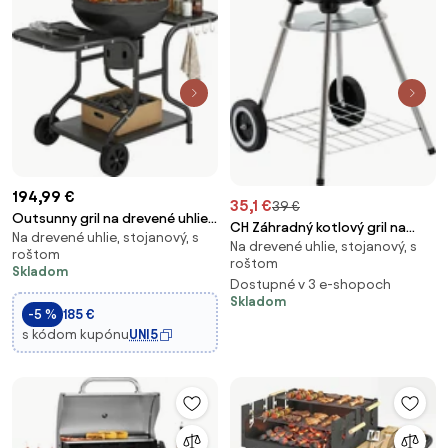
194,99 €
35,1 €
39 €
Outsunny gril na drevené uhlie s
CH Záhradný kotlový gril na
Na drevené uhlie, stojanový, s
bočnými stolíkmi, teplomerom
Na drevené uhlie, stojanový, s
drevené uhlie - čierna
roštom
v pokrievke a kolieskami — 129 x
roštom
Skladom
63,5 x 106,5 cm | Aosom
Dostupné v 3 e-shopoch
Skladom
-5 %
185 €
s kódom kupónu
UNI5