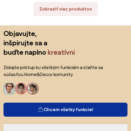
Zobraziť viac produktov
Preskočiť pätu, prejsť na začiatok stránky
Objavujte,
inšpirujte sa a
buďte naplno
kreatívni
Získajte prístup ku všetkým funkciám a staňte sa
súčasťou Home&Decor komunity.
Chcem všetky funkcie!