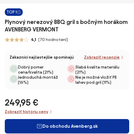
TOP 1
Plynový nerezový BBQ gril s bočným horákom
AVENBERG VERMONT
4,1
(70 hodnotení)
Zákazníci najčastejšie spomínajú
Zobraziť recenzie
Dobrý pomer
Slabá kvalita materiálu
cena/kvalita (21%)
(21%)
Jednoduchá montáž
Nie je možné vložiť PB
(16%)
lahev pod gril (11%)
249,95 €
Zobraziť históriu ceny
Do obchodu Avenberg.sk