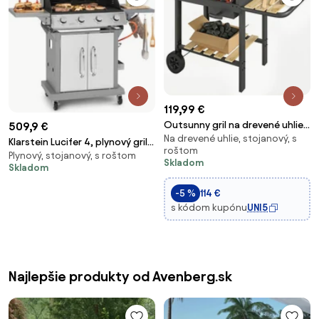
119,99 €
Outsunny gril na drevené uhlie s
509,9 €
Na drevené uhlie, stojanový, s
dreveným lemom, 2
Klarstein Lucifer 4, plynový gril,
roštom
nastaviteľné rošty, bočný
Plynový, stojanový, s roštom
4 x 3,6 kW horáky, 69 x 45 cm
Skladom
stolík, dolný stojan, zásuvka na
Skladom
gril, nerezová oceľ, mobilný
popol a kolieska — čierny |
-5 %
114 €
Aosom
s kódom kupónu
UNI5
Najlepšie produkty od Avenberg.sk