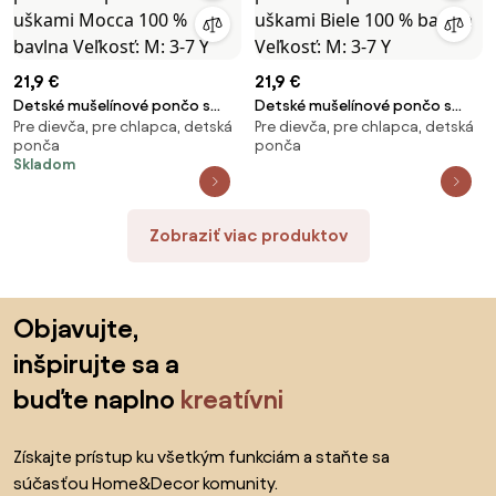
21,9 €
21,9 €
Detské mušelínové pončo s
Detské mušelínové pončo s
Pre dievča, pre chlapca, detská
Pre dievča, pre chlapca, detská
kapucňou a uškami Mocca 100
kapucňou a uškami Biele 100 %
ponča
ponča
% bavlna Veľkosť: M: 3-7 Y
bavlna Veľkosť: M: 3-7 Y
Skladom
Zobraziť viac produktov
Preskočiť pätu, prejsť na začiatok stránky
Objavujte,
inšpirujte sa a
buďte naplno
kreatívni
Získajte prístup ku všetkým funkciám a staňte sa
súčasťou Home&Decor komunity.