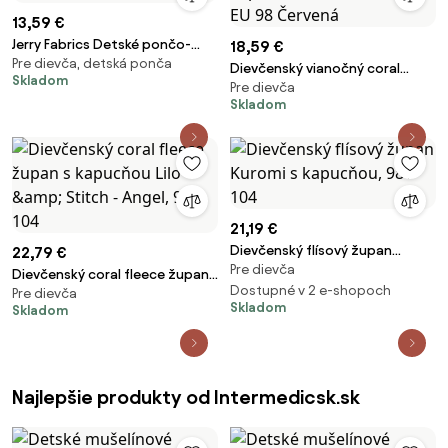
13,59 €
Jerry Fabrics Detské pončo-
18,59 €
Pre dievča, detská ponča
osuška - Ľadové kráľovstvo -
Dievčenský vianočný coral
Skladom
blue
Pre dievča
fleece župan s kapucňou
Skladom
Minnie Mouse, EU 98 Červená
21,19 €
Dievčenský flísový župan
22,79 €
Pre dievča
Kuromi s kapucňou, 98 / 104
Dievčenský coral fleece župan
Dostupné v 2 e-shopoch
Pre dievča
s kapucňou Lilo &amp; Stitch -
Skladom
Skladom
Angel, 98 / 104
Najlepšie produkty od Intermedicsk.sk