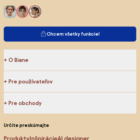
Chcem všetky funkcie!
O Biane
Pre používateľov
Pre obchody
Určite preskúmajte
Produkty
Inšpirácie
AI designer