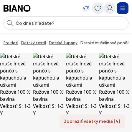
Preskočiť navigáciu, prejsť na obsah
Vstup pre vyhľadávanie
Preskočiť obsah, prejsť na pätu
Pre deti
Detský textil
Detské župany
Detské mušelínové pončo s 
Zobraziť všetky médiá (4)