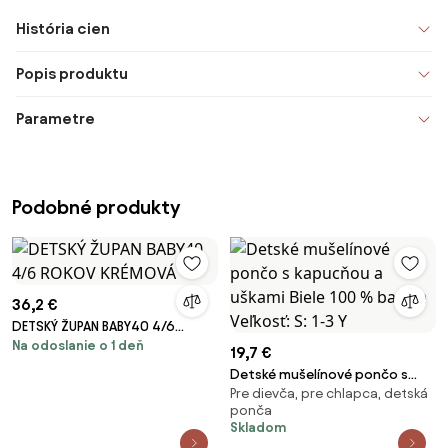
História cien
Popis produktu
Parametre
Podobné produkty
36,2 €
DETSKÝ ŽUPAN BABY40 4/6
Na odoslanie o 1 deň
ROKOV KRÉMOVÁ
19,7 €
Detské mušelínové pončo s
Pre dievča, pre chlapca, detská
kapucňou a uškami Biele 100 %
ponča
bavlna Veľkosť: S: 1-3 Y
Skladom