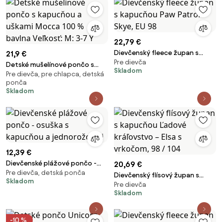
22,79 €
Dievčenský fleece župan s
21,9 €
Pre dievča
kapucňou Paw Patrol - Skye, EU
Detské mušelínové pončo s
Skladom
98
Pre dievča, pre chlapca, detská
kapucňou a uškami Mocca 100
ponča
% bavlna Veľkosť: M: 3-7 Y
Skladom
12,39 €
Dievčenské plážové pončo -
20,69 €
Pre dievča, detská ponča
osuška s kapucňou a
Dievčenský flísový župan s
Skladom
jednorožcami
Pre dievča
kapucňou Ľadové kráľovstvo –
Skladom
Elsa s vrkočom, 98 / 104
-10 %