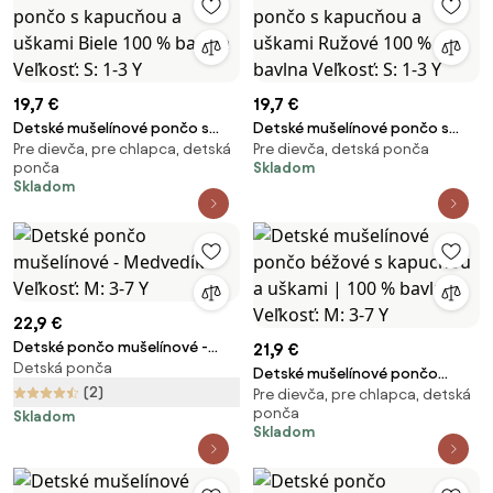
19,7 €
19,7 €
Detské mušelínové pončo s
Detské mušelínové pončo s
Pre dievča, pre chlapca, detská
Pre dievča, detská ponča
kapucňou a uškami Biele 100 %
kapucňou a uškami Ružové 100
ponča
Skladom
bavlna Veľkosť: S: 1-3 Y
% bavlna Veľkosť: S: 1-3 Y
Skladom
22,9 €
Detské pončo mušelínové -
21,9 €
Detská ponča
Medvedík Veľkosť: M: 3-7 Y
Detské mušelínové pončo
(2)
Pre dievča, pre chlapca, detská
béžové s kapucňou a uškami |
ponča
Skladom
100 % bavlna Veľkosť: M: 3-7 Y
Skladom