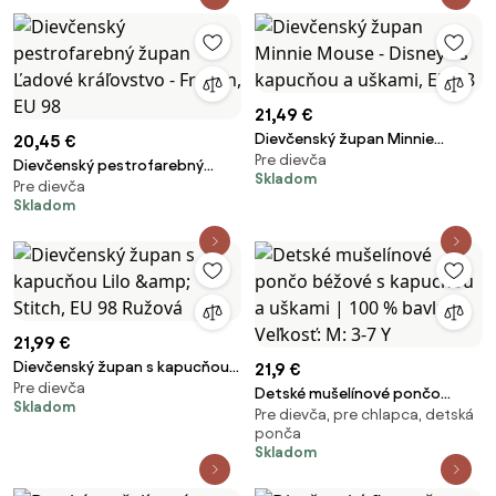
21,49 €
Dievčenský župan Minnie
20,45 €
Pre dievča
Mouse - Disney - s kapucňou a
Dievčenský pestrofarebný
Skladom
uškami, EU 98
Pre dievča
župan Ľadové kráľovstvo -
Skladom
Frozen, EU 98
21,99 €
Dievčenský župan s kapucňou
21,9 €
Pre dievča
Lilo &amp; Stitch, EU 98 Ružová
Detské mušelínové pončo
Skladom
Pre dievča, pre chlapca, detská
béžové s kapucňou a uškami |
ponča
100 % bavlna Veľkosť: M: 3-7 Y
Skladom