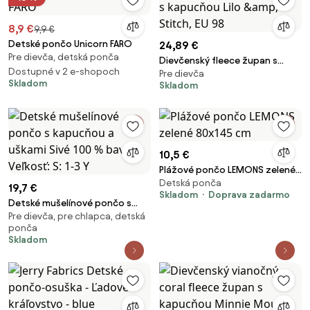
8,9 €
9,9 €
Detské pončo Unicorn FARO
24,89 €
Pre dievča, detská ponča
Dievčenský fleece župan s
Dostupné v 2 e-shopoch
Pre dievča
kapucňou Lilo &amp; Stitch, EU
Skladom
Skladom
98
10,5 €
Plážové pončo LEMONS zelené
Detská ponča
80x145 cm
19,7 €
Skladom
Doprava zadarmo
Detské mušelínové pončo s
Pre dievča, pre chlapca, detská
kapucňou a uškami Sivé 100 %
ponča
bavlna Veľkosť: S: 1-3 Y
Skladom