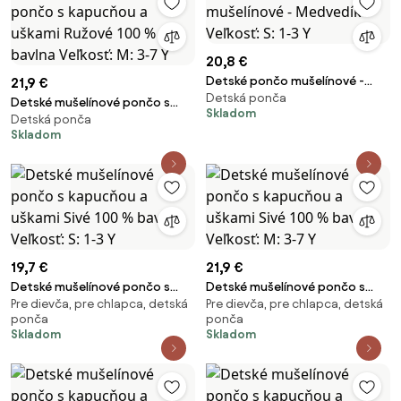
20,8 €
Detské pončo mušelínové -
21,9 €
Detská ponča
Medvedík Veľkosť: S: 1-3 Y
Detské mušelínové pončo s
Skladom
Detská ponča
kapucňou a uškami Ružové 100
Skladom
% bavlna Veľkosť: M: 3-7 Y
19,7 €
21,9 €
Detské mušelínové pončo s
Detské mušelínové pončo s
Pre dievča, pre chlapca, detská
Pre dievča, pre chlapca, detská
kapucňou a uškami Sivé 100 %
kapucňou a uškami Sivé 100 %
ponča
ponča
bavlna Veľkosť: S: 1-3 Y
bavlna Veľkosť: M: 3-7 Y
Skladom
Skladom