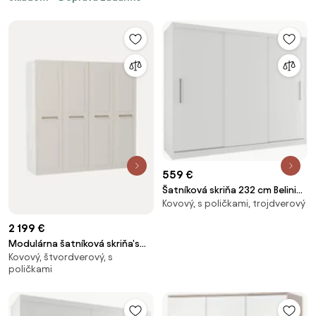
559 €
Šatníková skriňa 232 cm Belini
Kovový, s poličkami, trojdverový
biely mat s posuvnými dverami
SI SZP4/2/1W/3W/0/AL
2 199 €
Modulárna šatníková skriňa's
Kovový, štvordverový, s
krídlovými dverami Charlotte, Š
poličkami
200 cm, rôzne veľkosti