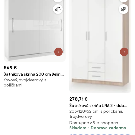
549 €
Šatníková skriňa 200 cm Belini
Kovový, dvojdverový, s
biely mat s posuvnými dverami
poličkami
SI SZP1/2/W/W/W/UU
278,71 €
Šatníková skriňa LINA 3 - dub
205×120×52 cm, s poličkami,
sonoma / biela
trojdverový
Dostupné v 9 e-shopoch
Skladom
Doprava zadarmo