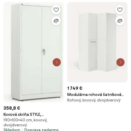
1 749 €
Modulárna rohová šatníková
Rohový, kovový, dvojdverový
skriňa Charlotte, Š 115 cm
358,8 €
Kovová skriňa STYLE,
190×100×40 cm, kovový,
1900x1000x400 mm, biela/biela
dvojdverový
Skladom
Doprava zadarmo