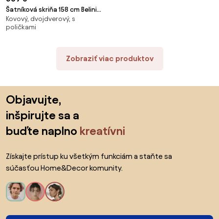
Šatníková skriňa 158 cm Belini
Kovový, dvojdverový, s
biely mat s posuvnými dverami
poličkami
zrkadlom a zásuvkami MBP
SZP7/0/W/W/0/KLAL
Zobraziť viac produktov
Preskočiť pätu, prejsť na začiatok stránky
Objavujte,
inšpirujte sa a
buďte naplno
kreatívni
Získajte prístup ku všetkým funkciám a staňte sa
súčasťou Home&Decor komunity.