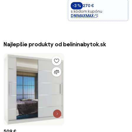
-3 %
270 €
s kódom kupónu
DNIMAXMAX
Najlepšie produkty od belininabytok.sk
509 €