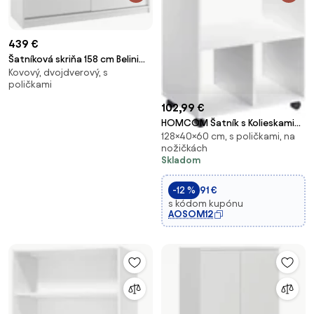
439 €
Šatníková skriňa 158 cm Belini
Kovový, dvojdverový, s
biely mat s posuvnými dverami
poličkami
SI SZP3/3/W/W/0/AL
102,99 €
HOMCOM Šatník s Kolieskami
128×40×60 cm, s poličkami, na
na Odevy so Závesnou Tyčou a
nožičkách
Otvorenými Policami
Skladom
Organizátor pre Spálňu
60x40x128 cm Biela | Aosom
-12 %
91 €
s kódom kupónu
AOSOM12