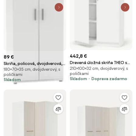
442,8 €
89 €
Drevená úložná skriňa THEO s
Skriňa, policová, dvojdverová,
210×100×32 cm, dvojdverový, s
veľkými plnými dverami,
180×70×35 cm, dvojdverový, s
biela, SERVO TYP 1
poličkami
poličkami
1000x320x2100 mm, biela
Skladom
Doprava zadarmo
Skladom