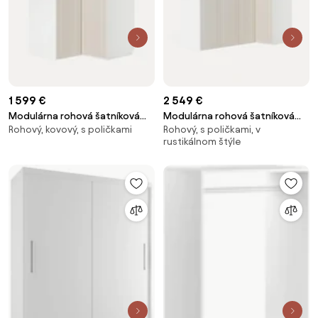
1 599 €
2 549 €
Modulárna rohová šatníková
Modulárna rohová šatníková
Rohový, kovový, s poličkami
Rohový, s poličkami, v
skriňa Charlotte, Š 115 cm,
skriňa Charlotte, Š 215 cm,
rustikálnom štýle
rôzne veľkosti
rôzne veľkosti