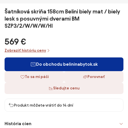
Šatníková skriňa 158cm Belini biely mat / biely
lesk s posuvnými dverami BM
SZP3/2/W/W/W/HI
569 €
Zobraziť históriu ceny
Do obchodu belininabytok.sk
To sa mi páči
Porovnať
Sledujte cenu
Produkt môžete vrátiť do 14 dní
História cien