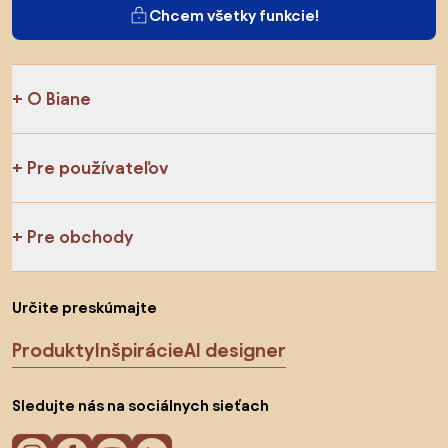
Chcem všetky funkcie!
O Biane
Pre používateľov
Pre obchody
Určite preskúmajte
Produkty
Inšpirácie
AI designer
Sledujte nás na sociálnych sieťach