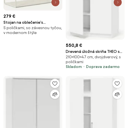
279 €
Stojan na oblečenie's
S poličkami, so závesnou tyčou,
travertínovým vzhľadom Pacey
v modernom štýle
550,8 €
Drevená úložná skriňa THEO s
210×100×47 cm, dvojdverový, s
veľkými plnými dverami,
poličkami
1000x470x2100 mm, biela
Skladom
Doprava zadarmo