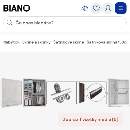
Preskočiť navigáciu, prejsť na obsah
Vstup pre vyhľadávanie
Preskočiť obsah, prejsť na pätu
Nábytok
Skrine a skrinky
Šatníkové skrine
Šatníková skriňa 158cm
Zobraziť všetky médiá (5)