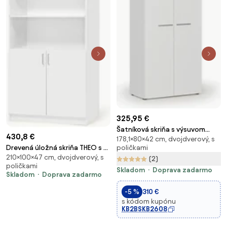
325,95 €
Šatníková skriňa s výsuvom
430,8 €
178,1×80×42 cm, dvojdverový, s
PRIMO WHITE, 800 x 420 x 1781
Drevená úložná skriňa THEO s 2
poličkami
mm, biela
210×100×47 cm, dvojdverový, s
dverami, 1000x470x2100 mm,
(2)
poličkami
biela
Skladom
Doprava zadarmo
Skladom
Doprava zadarmo
-5 %
310 €
s kódom kupónu
KB2BSKB2608