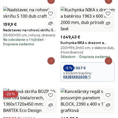
BM SZP4/2/W/WI/2W1L/HI
159,9 €
Nadstavec na rohovú skriňu S
55×100×50 cm, rohový, drevený
100 dub craft
1 649,43 €
Na odoslanie o 1 týždeň
Kuchynka NIKA s drezom a
Doprava zadarmo
200×196,3×60 cm, v dekore dub,
batériou 1963 x 600 x 2000
štvordverový
mm, dub prírodný, ľavé
Skladom
Doprava zadarmo
-5 %
1 567 €
s kódom kupónu
KB2BSKB2608
-23 %