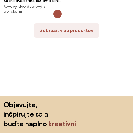
Šatníková skriňa 158 cm Belini
Kovový, dvojdverový, s
biely mat s posuvnými dverami
poličkami
zrkadlom a zásuvkami MBP
SZP7/0/W/W/0/KLAL
Zobraziť viac produktov
Preskočiť pätu, prejsť na začiatok stránky
Objavujte,
inšpirujte sa a
buďte naplno
kreatívni