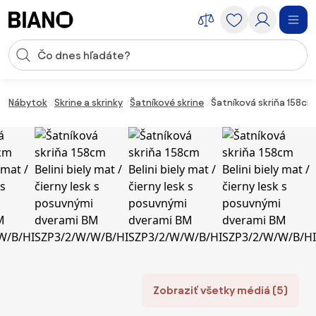
Preskočiť navigáciu, prejsť na obsah
Vstup pre vyhľadávanie
Preskočiť obsah, prejsť na pätu
Nábytok
Skrine a skrinky
Šatníkové skrine
Šatníková skriňa 158cm
Zobraziť všetky médiá (5)