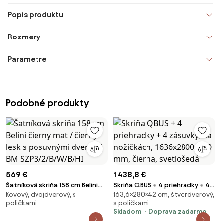
Popis produktu
Rozmery
Parametre
Podobné produkty
569 €
1 438,8 €
Šatníková skriňa 158 cm Belini
Skriňa QBUS + 4 priehradky + 4
Kovový, dvojdverový, s
163,6×280×42 cm, štvordverový,
čierny mat / čierny lesk s
zásuvky, na nožičkách,
poličkami
s poličkami
posuvnými dverami BM
1636x2800x420 mm, čierna,
Skladom
Doprava zadarmo
SZP3/2/B/W/B/HI
svetlošedá