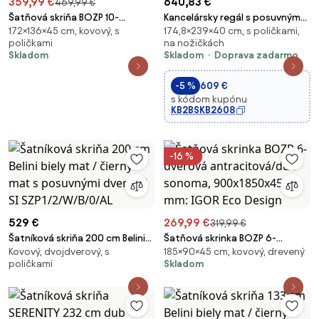
359,99 €
640,83 €
469,99 €
Šatňová skriňa BOZP 10-
Kancelársky regál s posuvným
172×136×45 cm, kovový, s
174,8×239×40 cm, s poličkami,
dverová biela/orech,
panelom BLOCK, 2390 x 400 x
poličkami
na nožičkách
1360x1720x450 mm: BARTEK Eco
1748, grafitová
Skladom
Skladom
Doprava zadarmo
Design
-5 %
609 €
s kódom kupónu
KB2BSKB2608
-16 %
529 €
269,99 €
319,99 €
Šatníková skriňa 200 cm Belini
Šatňová skrinka BOZP 6-
Kovový, dvojdverový, s
185×90×45 cm, kovový, drevený
biely mat / čierny mat s
dverová antracitová/dub
poličkami
Skladom
posuvnými dverami SI
sonoma, 900x1850x450 mm:
SZP1/2/W/B/0/AL
IGOR Eco Design