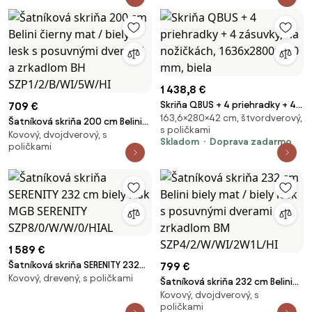
1 438,8 €
Skriňa QBUS + 4 priehradky + 4
709 €
163,6×280×42 cm, štvordverový,
zásuvky, na nožičkách,
Šatníková skriňa 200 cm Belini
s poličkami
1636x2800x420 mm, biela
Kovový, dvojdverový, s
čierny mat / biely lesk s
Skladom
Doprava zadarmo
poličkami
posuvnými dverami a zrkadlom
BH SZP1/2/B/WI/5W/HI
1 589 €
Šatníková skriňa SERENITY 232
799 €
Kovový, drevený, s poličkami
cm biely lesk MGB SERENITY
Šatníková skriňa 232 cm Belini
SZP8/0/W/W/0/HIAL
Kovový, dvojdverový, s
biely mat / biely lesk s
poličkami
posuvnými dverami a zrkadlom