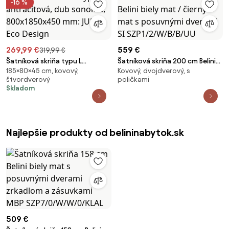
-16 %
269,99 €
559 €
319,99 €
Šatníková skriňa typu L
Šatníková skriňa 200 cm Belini
185×80×45 cm, kovový,
Kovový, dvojdverový, s
antracitová, dub sonoma,
biely mat / čierny mat s
štvordverový
poličkami
800x1850x450 mm: JULIA Eco
posuvnými dverami SI
Skladom
Design
SZP1/2/W/B/B/UU
Najlepšie produkty od belininabytok.sk
509 €