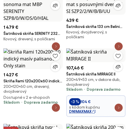
439 €
Šatníková skriňa 133 cm Belini
1 479 €
Kovový, dvojdverový, s
biely mat / čierny mat s
Šatníková skriňa SERENITY 232
poličkami
posuvnými dverami SI
Kovový, drevený, s poličkami
cm dub sonoma mat MBP
SZP2/2/W/B/B/UU
SERENITY SZP8/0/W/DS/0/HIAL
107,46 €
Šatníková skriňa MIRRAGE II
1 427 €
200×49×53 cm, v dekore dub,
Skriňa Rami 120x200x60 indický
dvojdverový
200×120×60 cm, drevený,
masív palisander Only stain
Skladom
Doprava zadarmo
dvojdverový
Dostupné v 2 e-shopoch
-3 %
104 €
Skladom
Doprava zadarmo
s kódom kupónu
DNIMAXMAX