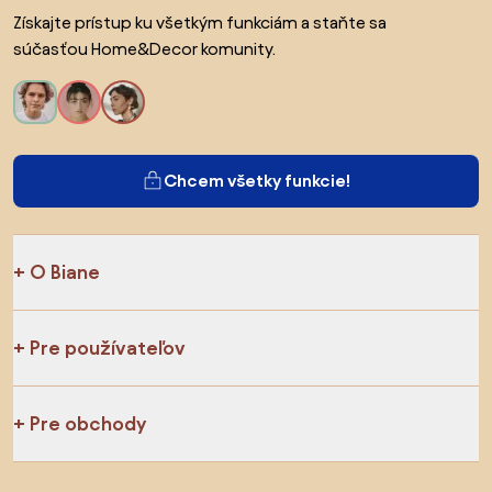
Získajte prístup ku všetkým funkciám a staňte sa
súčasťou Home&Decor komunity.
Chcem všetky funkcie!
O Biane
Pre používateľov
Pre obchody