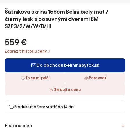
Šatníková skriňa 158cm Belini biely mat /
čierny lesk s posuvnými dverami BM
SZP3/2/W/W/B/HI
559 €
Zobraziť históriu ceny
Do obchodu belininabytok.sk
To sa mi páči
Porovnať
Sledujte cenu
Produkt môžete vrátiť do 14 dní
História cien