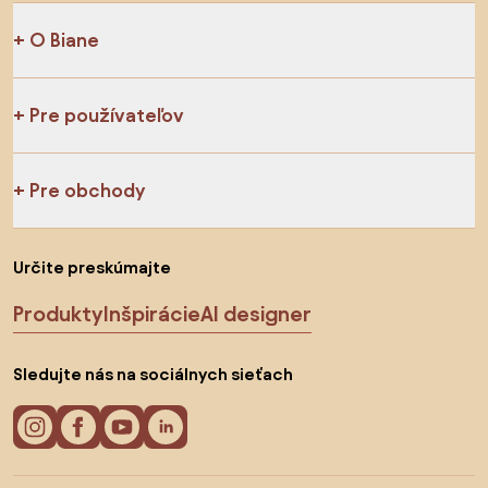
O Biane
Pre používateľov
Pre obchody
Určite preskúmajte
Produkty
Inšpirácie
AI designer
Sledujte nás na sociálnych sieťach