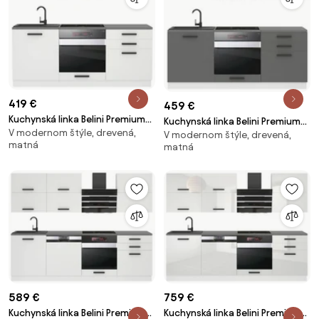
419 €
459 €
Kuchynská linka Belini Premium
Kuchynská linka Belini Premium
V modernom štýle, drevená,
Full Version 180 cm biely mat s
V modernom štýle, drevená,
Full Version 180 cm šedý mat s
matná
matná
pracovnou doskou SOPHIA
pracovnou doskou MARY
589 €
759 €
Kuchynská linka Belini Premium
Kuchynská linka Belini Premium