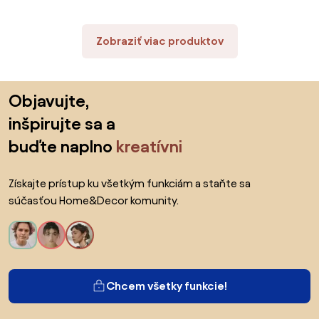
PRIMO260/3/WT/WT/0/B1
LAURENTINO2/3/WT/DS/0/B1
Zobraziť viac produktov
Preskočiť pätu, prejsť na začiatok stránky
Objavujte,
inšpirujte sa a
buďte naplno
kreatívni
Získajte prístup ku všetkým funkciám a staňte sa
súčasťou Home&Decor komunity.
Chcem všetky funkcie!