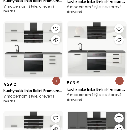
Kuchynská linka Belini Premium
Kuchynská linka Belini Premium
V modernom štýle, drevená,
Full Version 180 cm biely mat s
V modernom štýle, sektorová,
Full Version 180 cm biely lesk s
matná
drevená
pracovnou doskou MARY
pracovnou doskou EMILY
509 €
469 €
Kuchynská linka Belini Premium
Kuchynská linka Belini Premium
V modernom štýle, sektorová,
Full Version 180 cm biely lesk s
V modernom štýle, drevená,
Full Version 180 cm biely mat s
drevená
pracovnou doskou SOPHIA
matná
pracovnou doskou EMILY