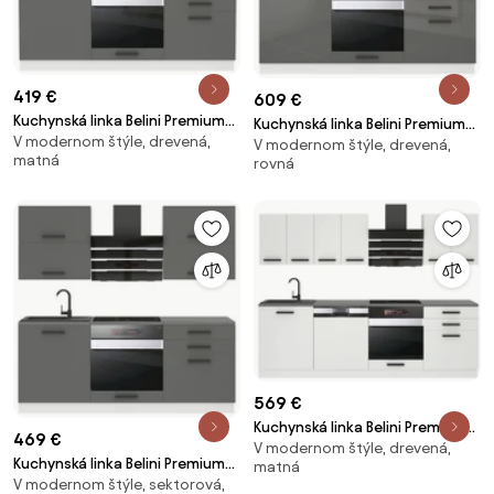
419 €
609 €
Kuchynská linka Belini Premium
Kuchynská linka Belini Premium
V modernom štýle, drevená,
Full Version 180 cm šedý mat s
V modernom štýle, drevená,
Full Version 180 cm šedý lesk s
matná
rovná
pracovnou doskou SOPHIA
pracovnou doskou MARY
569 €
Kuchynská linka Belini Premium
469 €
V modernom štýle, drevená,
Full Version 240 cm biely mat s
Kuchynská linka Belini Premium
matná
pracovnou doskou SUSAN
V modernom štýle, sektorová,
Full Version 180 cm šedý mat s