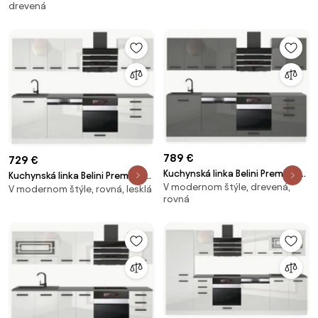
drevená
pracovnou doskou EMILY
789 €
729 €
Kuchynská linka Belini Premium
Kuchynská linka Belini Premium
V modernom štýle, drevená,
Full Version 240 cm šedý lesk s
V modernom štýle, rovná, lesklá
Full Version 240 cm biely lesk s
rovná
pracovnou doskou SUSAN
pracovnou doskou SUSAN