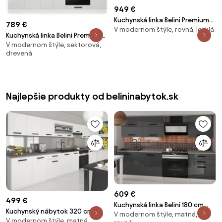
949 €
Kuchynská linka Belini Premium
789 €
V modernom štýle, rovná, lesklá
Full Version 300 cm biely lesk s
Kuchynská linka Belini Premium
pracovnou doskou CINDY
V modernom štýle, sektorová,
Full Version 240 cm biely lesk s
drevená
pracovnou doskou MARGARET
Najlepšie produkty od belininabytok.sk
609 €
499 €
Kuchynská linka Belini 180 cm
Kuchynský nábytok 320 cm
V modernom štýle, matná,
šedý lesk / šedý mat s
V modernom štýle, matná,
biela matná s pracovnou