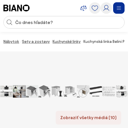
Preskočiť navigáciu, prejsť na obsah
Vstup pre vyhľadávanie
Preskočiť obsah, prejsť na pätu
Nábytok
Sety a zostavy
Kuchynské linky
Kuchynská linka Belini P
Zobraziť všetky médiá (10)