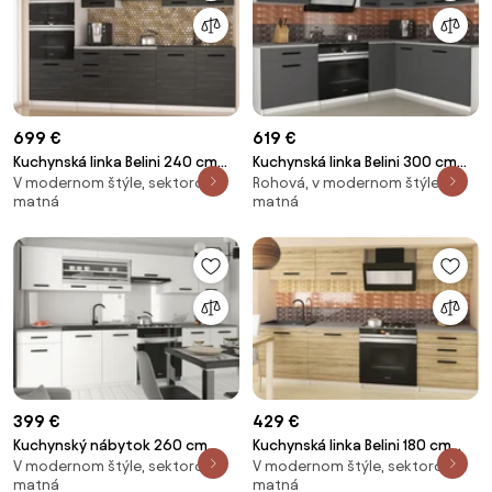
699 €
619 €
Kuchynská linka Belini 240 cm
Kuchynská linka Belini 300 cm
V modernom štýle, sektorová,
Rohová, v modernom štýle,
eben kráľovský s pracovnou
šedý mat s pracovnou doskou
matná
matná
doskou Paula2 TOR
Armin2 TOR
PAULA2/4/WT/HK/0/B1
ARMIN2/3/WT/SR/0/B1
399 €
429 €
Kuchynský nábytok 260 cm
Kuchynská linka Belini 180 cm
V modernom štýle, sektorová,
V modernom štýle, sektorová,
biela matná s pracovnou
dub sonoma s pracovnou
matná
matná
doskou TOR
doskou Laurentino2 TOR