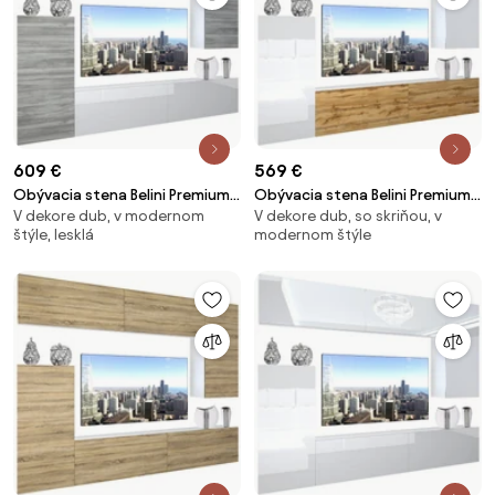
609 €
569 €
Obývacia stena Belini Premium
Obývacia stena Belini Premium
V dekore dub, v modernom
V dekore dub, so skriňou, v
Full Version biely lesk / šedý
Full Version dub wotan / biely
štýle, lesklá
modernom štýle
antracit Glamour Wood + LED
lesk + LED osvetlenie Nexum 124
osvetlenie Nexum 119