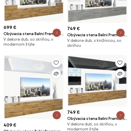
699 €
749 €
Obývacia stena Belini Premium
Obývacia stena Belini Premium
V dekore dub, so skriňou, v
Full Version bely leski / dub
V dekore dub, s knižnicou, so
Full Version biely lesk / šedý
modernom štýle
wotan + LED osvetlenie Nexum
skriňou
antracit Glamour Wood + LED
61
osvetlenie Nexum 133
749 €
Obývacia stena Belini Premium
V dekore dub, so skriňou, v
Full Version čierny lesk / dub
409 €
modernom štýle
wotan + LED osvetlenie Nexum