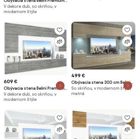
Obývacia stena Belini Premium
13
V dekore dub, so skriňou, v
Full Version biely lesk / dub
modernom štýle
wotan + LED osvetlenie Nexum
90
499 €
609 €
Obývacia stena 300 cm Belini
Obývacia stena Belini Premium
So skriňou, v modernom štýle,
dub sonoma Imperium4 IMP
matná
V dekore dub, so skriňou, v
Full Version šedý antracit
4/5/W/DS/0/0
modernom štýle
Glamour Wood + LED osvetlenie
Nexum 33