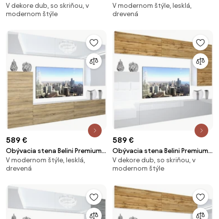
V dekore dub, so skriňou, v
V modernom štýle, lesklá,
Full Version biely matný / dub
Full Version biely lesk / dub
modernom štýle
drevená
wotan + LED osvetlenie Nexum
sonoma + LED osvetlenie Nexum
122
121
589 €
589 €
Obývacia stena Belini Premium
Obývacia stena Belini Premium
V modernom štýle, lesklá,
V dekore dub, so skriňou, v
Full Version biely lesk / dub
Full Version dub wotan / biely
drevená
modernom štýle
sonoma + LED osvetlenie Nexum
lesk + LED osvetlenie Nexum 131
120