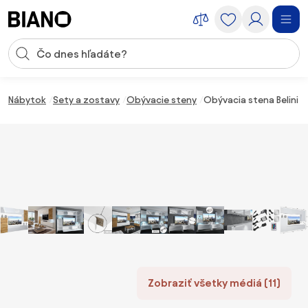
Preskočiť navigáciu, prejsť na obsah
Vstup pre vyhľadávanie
Preskočiť obsah, prejsť na pätu
Nábytok
Sety a zostavy
Obývacie steny
Obývacia stena Belini P
Zobraziť všetky médiá (11)