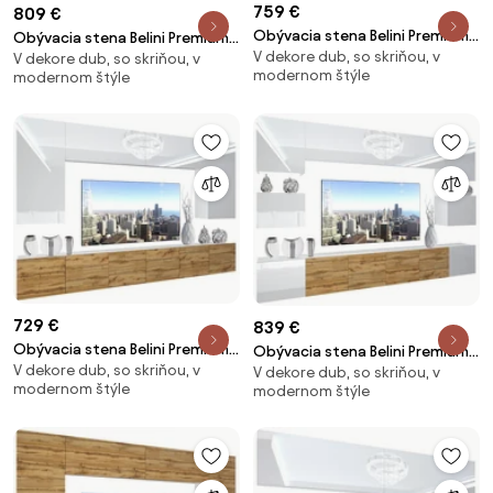
759 €
809 €
Obývacia stena Belini Premium
Obývacia stena Belini Premium
V dekore dub, so skriňou, v
Full Version biely lesk / dub
V dekore dub, so skriňou, v
Full Version biely lesk / dub
modernom štýle
modernom štýle
wotan + LED osvetlenie Nexum
wotan + LED osvetlenie Nexum
26
43
729 €
839 €
Obývacia stena Belini Premium
Obývacia stena Belini Premium
V dekore dub, so skriňou, v
Full Version biely lesk / dub
V dekore dub, so skriňou, v
Full Version biely lesk / dub
modernom štýle
modernom štýle
wotan + LED osvetlenie Nexum
wotan + LED osvetlenie Nexum
23
45