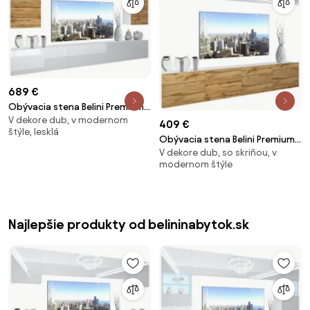
689 €
Obývacia stena Belini Premium
V dekore dub, v modernom
Full Version dub wotan / biely
409 €
štýle, lesklá
lesk + LED osvetlenie Nexum 22
Obývacia stena Belini Premium
V dekore dub, so skriňou, v
Full Version biely lesk / dub
modernom štýle
wotan + LED osvetlenie Nexum
90
Najlepšie produkty od belininabytok.sk