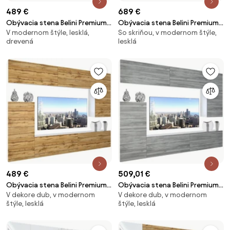
489 €
689 €
Obývacia stena Belini Premium
Obývacia stena Belini Premium
V modernom štýle, lesklá,
So skriňou, v modernom štýle,
Full Version dub sonoma + LED
Full Version biely lesk + LED
drevená
lesklá
osvetlenie Nexum 129
osvetlenie Nexum 117
489 €
509,01 €
Obývacia stena Belini Premium
Obývacia stena Belini Premium
V dekore dub, v modernom
V dekore dub, v modernom
Full Version dub wotan + LED
Full Version šedý antracit
štýle, lesklá
štýle, lesklá
osvetlenie Nexum 132
Glamour Wood + LED osvetlenie
Nexum 128