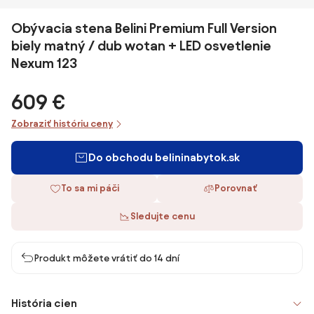
Obývacia stena Belini Premium Full Version
biely matný / dub wotan + LED osvetlenie
Nexum 123
609 €
Zobraziť históriu ceny
Do obchodu belininabytok.sk
To sa mi páči
Porovnať
Sledujte cenu
Produkt môžete vrátiť do 14 dní
História cien