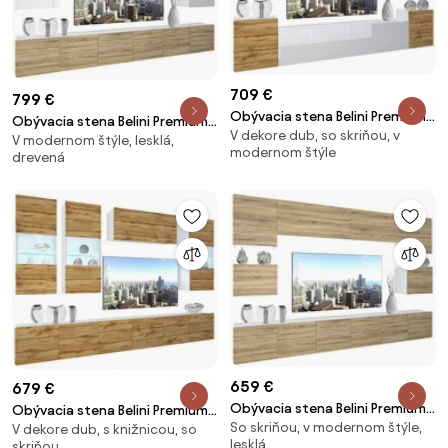
709 €
799 €
Obývacia stena Belini Premium
Obývacia stena Belini Premium
V dekore dub, so skriňou, v
Full Version bely leski / dub
V modernom štýle, lesklá,
Full Version biely lesk / dub
modernom štýle
wotan + LED osvetlenie Nexum
drevená
sonoma + LED osvetlenie Nexum
62
42
659 €
679 €
Obývacia stena Belini Premium
Obývacia stena Belini Premium
So skriňou, v modernom štýle,
Full Version dub sonoma + LED
V dekore dub, s knižnicou, so
Full Version dub wotan + LED
lesklá
skriňou